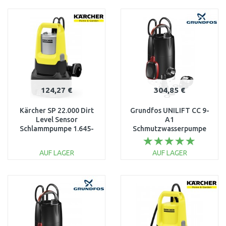
IN DEN
IN DEN
WARENKORB
WARENKORB
Vergleichen
Vergleichen
124,27 €
304,85 €
Kärcher SP 22.000 Dirt
Grundfos UNILIFT CC 9-
Level Sensor
A1
Schlammpumpe 1.645-
Schmutzwasserpumpe
851.0
96280970
AUF LAGER
AUF LAGER
IN DEN
IN DEN
WARENKORB
WARENKORB
Vergleichen
Vergleichen