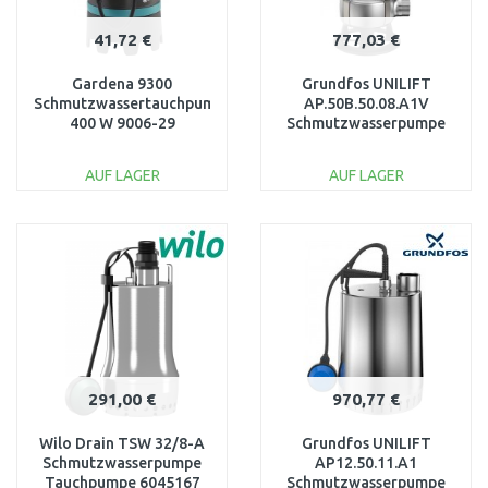
41,72 €
777,03 €
Gardena 9300
Grundfos UNILIFT
Schmutzwassertauchpumpe,
AP.50B.50.08.A1V
400 W 9006-29
Schmutzwasserpumpe
96468354
AUF LAGER
AUF LAGER
IN DEN
IN DEN
WARENKORB
WARENKORB
Vergleichen
Vergleichen
291,00 €
970,77 €
Wilo Drain TSW 32/8-A
Grundfos UNILIFT
Schmutzwasserpumpe
AP12.50.11.A1
Tauchpumpe 6045167
Schmutzwasserpumpe