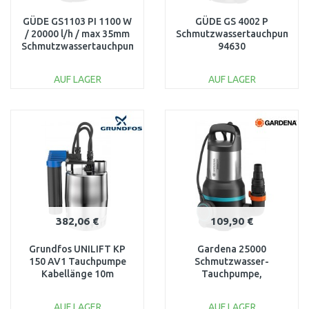
GÜDE GS1103 PI 1100 W
GÜDE GS 4002 P
/ 20000 l/h / max 35mm
Schmutzwassertauchpumpe
Schmutzwassertauchpumpe
94630
94639
AUF LAGER
AUF LAGER
IN DEN
IN DEN
WARENKORB
WARENKORB
Vergleichen
Vergleichen
382,06 €
109,90 €
Grundfos UNILIFT KP
Gardena 25000
150 AV1 Tauchpumpe
Schmutzwasser-
Kabellänge 10m
Tauchpumpe,
011H1900
Tauch-/Druckpumpe (
1100W / 25 000l/h)
AUF LAGER
AUF LAGER