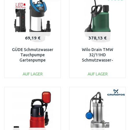
Vergleichen
Vergleichen
69,19 €
378,13 €
GÜDE Schmutzwasser
Wilo Drain TMW
Tauchpumpe
32/11HD
Gartenpumpe
Schmutzwasser-
Teichpumpe GS750.1
Tauchmotorpumpe
INOX 230V 10m Kabel
4048715
AUF LAGER
AUF LAGER
94679
IN DEN
IN DEN
WARENKORB
WARENKORB
Vergleichen
Vergleichen