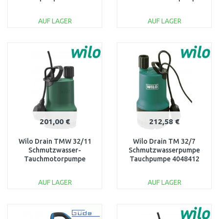
10 m Kabel 96010981
AUF LAGER
AUF LAGER
IN DEN
IN DEN
WARENKORB
WARENKORB
Vergleichen
Vergleichen
201,00 €
212,58 €
Wilo Drain TMW 32/11
Wilo Drain TM 32/7
Schmutzwasser-
Schmutzwasserpumpe
Tauchmotorpumpe
Tauchpumpe 4048412
4048414
AUF LAGER
AUF LAGER
IN DEN
IN DEN
WARENKORB
WARENKORB