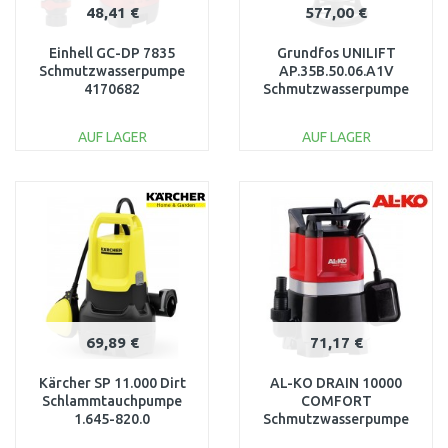
48,41 €
577,00 €
Einhell GC-DP 7835
Grundfos UNILIFT
Schmutzwasserpumpe
AP.35B.50.06.A1V
4170682
Schmutzwasserpumpe
96468356
AUF LAGER
AUF LAGER
IN DEN
IN DEN
WARENKORB
WARENKORB
Vergleichen
Vergleichen
69,89 €
71,17 €
Kärcher SP 11.000 Dirt
AL-KO DRAIN 10000
Schlammtauchpumpe
COMFORT
1.645-820.0
Schmutzwasserpumpe
112825