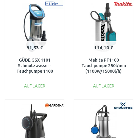
Vergleichen
Vergleichen
91,53 €
114,10 €
GÜDE GSX 1101
Makita PF1100
Schmutzwasser-
Tauchpumpe 250l/min
Tauchpumpe 1100
(1100W/15000l/h)
Watt,max. 19.000
l/h,max. 8 m,max. 35 mm
AUF LAGER
AUF LAGER
94604
IN DEN
IN DEN
WARENKORB
WARENKORB
Vergleichen
Vergleichen