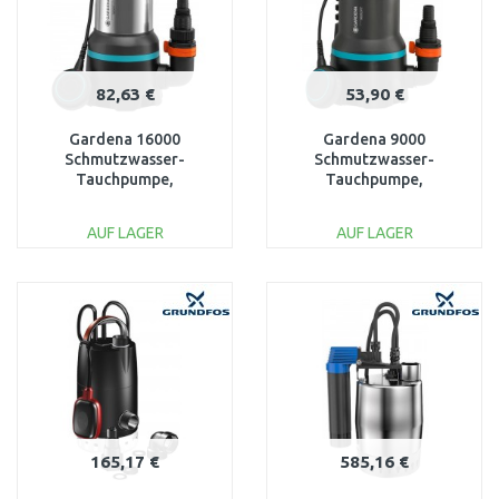
82,63 €
53,90 €
Gardena 16000
Gardena 9000
Schmutzwasser-
Schmutzwasser-
Tauchpumpe,
Tauchpumpe,
Tauch-/Druckpumpe (
Tauch-/Druckpumpe
450W/16000l/h) 9042-20
(300W/ 9 000l/h) 9040-
AUF LAGER
AUF LAGER
61
IN DEN
IN DEN
WARENKORB
WARENKORB
Vergleichen
Vergleichen
165,17 €
585,16 €