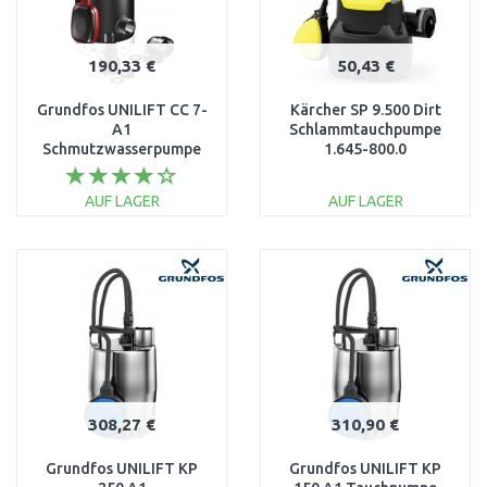
190,33 €
50,43 €
Grundfos UNILIFT CC 7-
Kärcher SP 9.500 Dirt
A1
Schlammtauchpumpe
Schmutzwasserpumpe
1.645-800.0
96280968
AUF LAGER
AUF LAGER
IN DEN
IN DEN
WARENKORB
WARENKORB
Vergleichen
Vergleichen
308,27 €
310,90 €
Grundfos UNILIFT KP
Grundfos UNILIFT KP