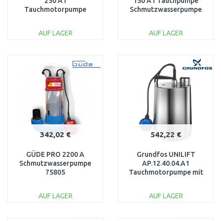
250 A1
150 A1 Tauchpumpe
Tauchmotorpumpe
Schmutzwasserpumpe
012H1800
mit dem Kabel 10m
011H1800
AUF LAGER
AUF LAGER
IN DEN
IN DEN
WARENKORB
WARENKORB
Vergleichen
Vergleichen
342,02 €
542,22 €
GÜDE PRO 2200 A
Grundfos UNILIFT
Schmutzwasserpumpe
AP.12.40.04.A1
75805
Tauchmotorpumpe mit
dem Kabel 10m
96011018
AUF LAGER
AUF LAGER
IN DEN
IN DEN
WARENKORB
WARENKORB