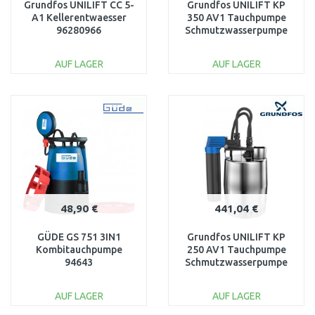
Grundfos UNILIFT CC 5-
Grundfos UNILIFT KP
A1 Kellerentwaesser
350 AV1 Tauchpumpe
96280966
Schmutzwasserpumpe
mit dem Kabel 10m
013N1900
AUF LAGER
AUF LAGER
IN DEN
IN DEN
WARENKORB
WARENKORB
Vergleichen
Vergleichen
48,90 €
441,04 €
GÜDE GS 751 3IN1
Grundfos UNILIFT KP
Kombitauchpumpe
250 AV1 Tauchpumpe
94643
Schmutzwasserpumpe
012H1900
AUF LAGER
AUF LAGER