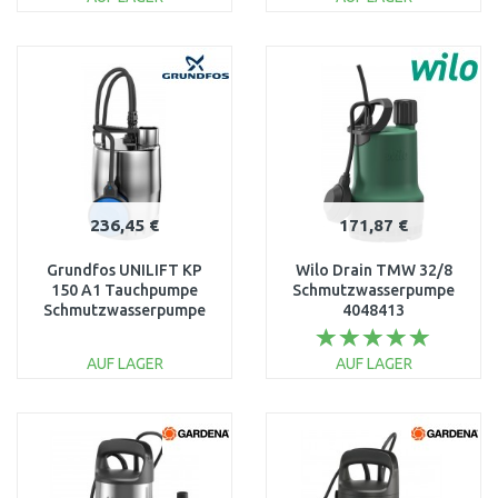
9046-20
IN DEN
IN DEN
WARENKORB
WARENKORB
Vergleichen
Vergleichen
236,45 €
171,87 €
Grundfos UNILIFT KP
Wilo Drain TMW 32/8
150 A1 Tauchpumpe
Schmutzwasserpumpe
Schmutzwasserpumpe
4048413
011H1600
AUF LAGER
AUF LAGER
IN DEN
IN DEN
WARENKORB
WARENKORB
Vergleichen
Vergleichen