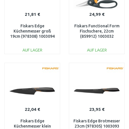
21,81 €
24,99 €
Fiskars Edge
Fiskars Functional Form
Küchenmesser groß
Fischschere, 22cm
19cm (978308) 1003094
(859912) 1003032
AUF LAGER
AUF LAGER
IN DEN
IN DEN
WARENKORB
WARENKORB
Vergleichen
Vergleichen
22,04 €
23,95 €
Fiskars Edge
Fiskars Edge Brotmesser
Küchenmesser klein
23cm (978305) 1003093