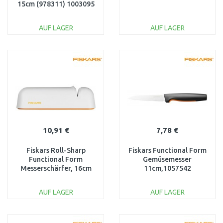
15cm (978311) 1003095
AUF LAGER
AUF LAGER
IN DEN
IN DEN
WARENKORB
WARENKORB
Vergleichen
Vergleichen
10,91 €
7,78 €
Fiskars Roll-Sharp
Fiskars Functional Form
Functional Form
Gemüsemesser
Messerschärfer, 16cm
11cm,1057542
1014214
AUF LAGER
AUF LAGER
IN DEN
IN DEN
WARENKORB
WARENKORB