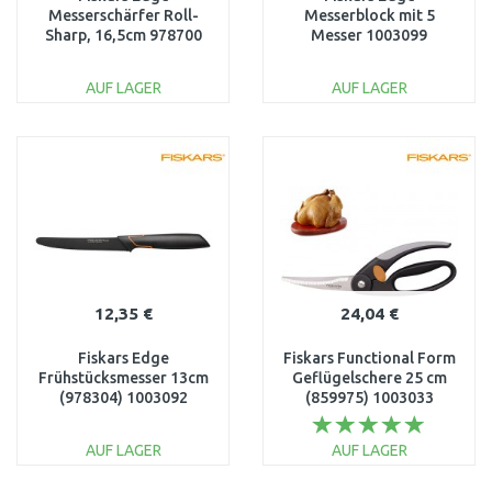
Messerschärfer Roll-
Messerblock mit 5
Sharp, 16,5cm 978700
Messer 1003099
(978791)
AUF LAGER
AUF LAGER
IN DEN
IN DEN
WARENKORB
WARENKORB
Vergleichen
Vergleichen
12,35 €
24,04 €
Fiskars Edge
Fiskars Functional Form
Frühstücksmesser 13cm
Geflügelschere 25 cm
(978304) 1003092
(859975) 1003033
AUF LAGER
AUF LAGER
IN DEN
IN DEN