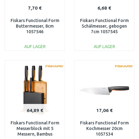
7,70 €
6,68 €
Fiskars Functional Form
Fiskars Functional Form
Buttermesser, 8cm
Schälmesser, gebogen
1057546
7cm 1057545
AUF LAGER
AUF LAGER
IN DEN
IN DEN
WARENKORB
WARENKORB
Vergleichen
Vergleichen
64,89 €
17,06 €
Fiskars Functional Form
Fiskars Functional Form
Messerblock mit 5
Kochmesser 20cm
Messern, Bambus
1057534