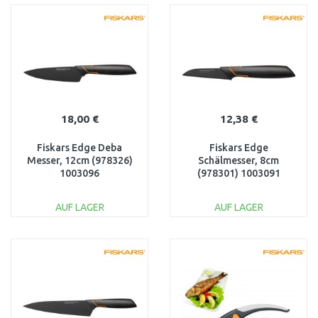
WARENKORB
WARENKORB
Vergleichen
Vergleichen
18,00 €
12,38 €
Fiskars Edge Deba
Fiskars Edge
Messer, 12cm (978326)
Schälmesser, 8cm
1003096
(978301) 1003091
AUF LAGER
AUF LAGER
IN DEN
IN DEN
WARENKORB
WARENKORB
Vergleichen
Vergleichen