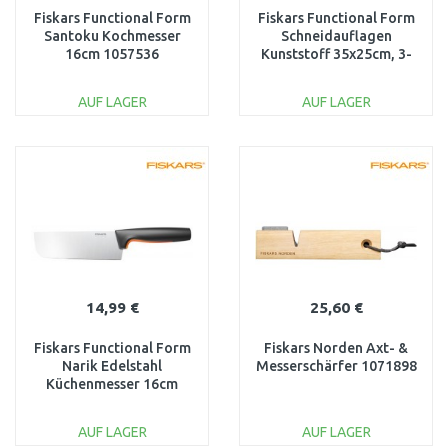
Fiskars Functional Form
Fiskars Functional Form
Santoku Kochmesser
Schneidauflagen
16cm 1057536
Kunststoff 35x25cm, 3-
tlg. 1059231
AUF LAGER
AUF LAGER
IN DEN
IN DEN
WARENKORB
WARENKORB
Vergleichen
Vergleichen
14,99 €
25,60 €
Fiskars Functional Form
Fiskars Norden Axt- &
Narik Edelstahl
Messerschärfer 1071898
Küchenmesser 16cm
1057537
AUF LAGER
AUF LAGER