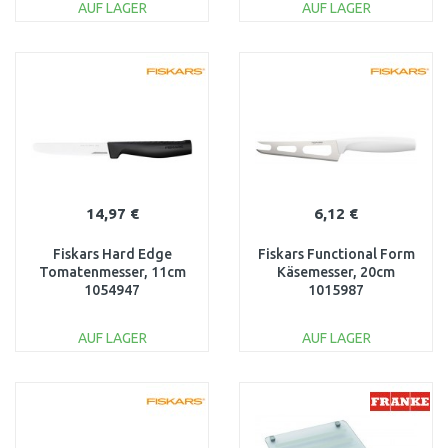
AUF LAGER
AUF LAGER
IN DEN
IN DEN
WARENKORB
WARENKORB
Vergleichen
Vergleichen
14,97 €
6,12 €
Fiskars Hard Edge
Fiskars Functional Form
Tomatenmesser, 11cm
Käsemesser, 20cm
1054947
1015987
AUF LAGER
AUF LAGER
IN DEN
IN DEN
WARENKORB
WARENKORB
Vergleichen
Vergleichen