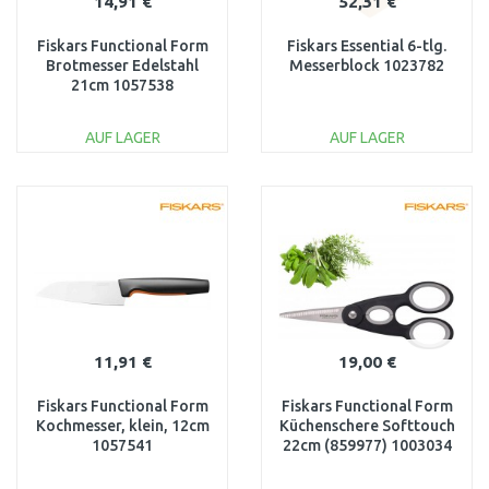
14,91 €
52,31 €
Fiskars Functional Form
Fiskars Essential 6-tlg.
Brotmesser Edelstahl
Messerblock 1023782
21cm 1057538
AUF LAGER
AUF LAGER
IN DEN
IN DEN
WARENKORB
WARENKORB
Vergleichen
Vergleichen
11,91 €
19,00 €
Fiskars Functional Form
Fiskars Functional Form
Kochmesser, klein, 12cm
Küchenschere Softtouch
1057541
22cm (859977) 1003034