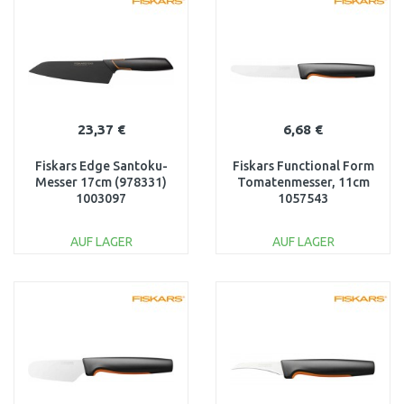
Vergleichen
Vergleichen
23,37 €
6,68 €
Fiskars Edge Santoku-
Fiskars Functional Form
Messer 17cm (978331)
Tomatenmesser, 11cm
1003097
1057543
AUF LAGER
AUF LAGER
IN DEN
IN DEN
WARENKORB
WARENKORB
Vergleichen
Vergleichen