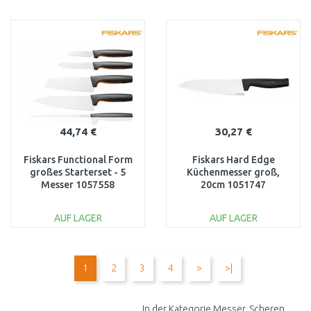
IN DEN
IN DEN
WARENKORB
WARENKORB
Vergleichen
Vergleichen
44,74 €
30,27 €
Fiskars Functional Form
Fiskars Hard Edge
großes Starterset - 5
Küchenmesser groß,
Messer 1057558
20cm 1051747
AUF LAGER
AUF LAGER
IN DEN
IN DEN
WARENKORB
WARENKORB
1
2
3
4
>
>|
Vergleichen
Vergleichen
In der Kategorie Messer, Scheren