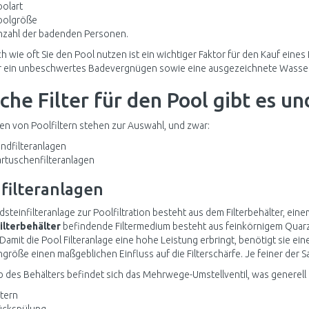
olart
oolgröße
nzahl der badenden Personen.
h wie oft Sie den Pool nutzen ist ein wichtiger Faktor für den Kauf eines 
r ein unbeschwertes Badevergnügen sowie eine ausgezeichnete Wasserq
he Filter für den Pool gibt es un
en von Poolfiltern stehen zur Auswahl, und zwar:
ndfilteranlagen
rtuschenfilteranlagen
filteranlagen
dsteinfilteranlage zur Poolfiltration besteht aus dem Filterbehälter, e
ilterbehälter
befindende Filtermedium besteht aus feinkörnigem Quarz
 Damit die Pool Filteranlage eine hohe Leistung erbringt, benötigt sie e
ngröße einen maßgeblichen Einfluss auf die Filterschärfe. Je feiner der San
 des Behälters befindet sich das Mehrwege-Umstellventil, was generell d
ltern