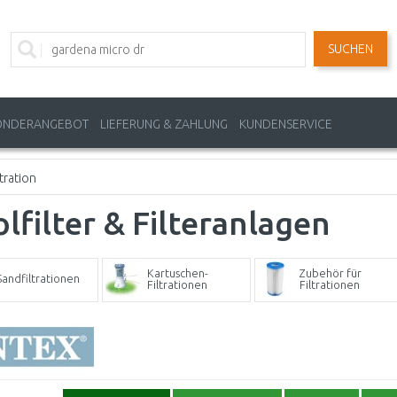
SUCHEN
ONDERANGEBOT
LIEFERUNG & ZAHLUNG
KUNDENSERVICE
tration
lfilter & Filteranlagen
Kartuschen-
Zubehör für
Sandfiltrationen
Filtrationen
Filtrationen