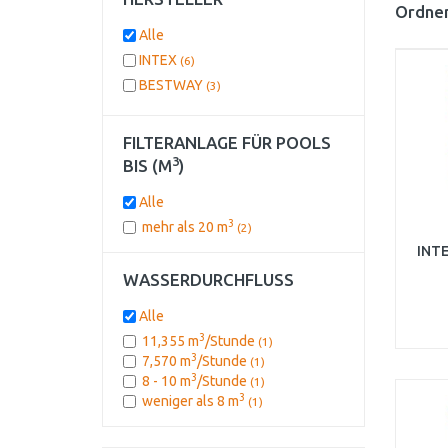
Ordnen
Alle
INTEX
(6)
BESTWAY
(3)
FILTERANLAGE FÜR POOLS
3
BIS (M
)
Alle
3
mehr als 20 m
(2)
INTE
WASSERDURCHFLUSS
Alle
3
11,355 m
/Stunde
(1)
3
7,570 m
/Stunde
(1)
3
8 - 10 m
/Stunde
(1)
3
weniger als 8 m
(1)