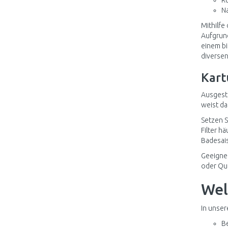
R
N
Mithilfe
Aufgrund
einem bi
diversen
Kart
Ausgesta
weist da
Setzen S
Filter h
Badesai
Geeignet
oder Qui
Wel
In unser
B