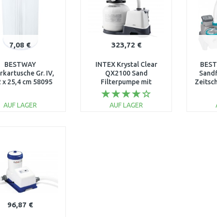
7,08 €
323,72 €
BESTWAY
INTEX Krystal Clear
BEST
erkartusche Gr. IV,
QX2100 Sand
Sandf
2 x 25,4 cm 58095
Filterpumpe mit
Zeitsch
chlorinator 6 m3/h
26676
AUF LAGER
AUF LAGER
IN DEN
IN DEN
WARENKORB
WARENKORB
W
Vergleichen
Vergleichen
96,87 €