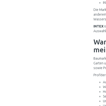
I
Die Mar
anderem 
Wassers
INTEX
i
Auswahl
War
mei
Baumarkt
Garten u
sowie Po
Profitie
A
Wi
H
Se
U
Un