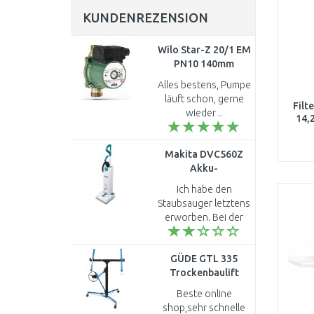
KUNDENREZENSION
Wilo Star-Z 20/1 EM
PN10 140mm
Zirkulationspumpe
Alles bestens, Pumpe
4028111
läuft schon, gerne
Filt
wieder ..
14,
Makita DVC560Z
Akku-
Bodenstaubsauger
Ich habe den
2x18V,
Staubsauger letztens
Arbeitsbreite: 32
erworben. Bei der
(ohne Akku, ohne
Teppichboden
Ladegerät)
Reinigung ist die
GÜDE GTL 335
Bürste richtig super.
Trockenbaulift
NUR was mich richtig
18100
enttäuscht is..
Beste online
shop,sehr schnelle