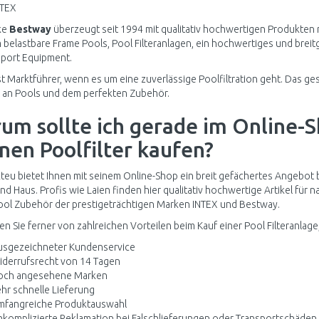
NTEX
ke
Bestway
überzeugt seit 1994 mit qualitativ hochwertigen Produkten
belastbare Frame Pools, Pool Filteranlagen, ein hochwertiges und bre
port Equipment.
st Marktführer, wenn es um eine zuverlässige Poolfiltration geht. Das ge
 an Pools und dem perfekten Zubehör.
um sollte ich gerade im Online-
nen Poolfilter kaufen?
eu bietet Ihnen mit seinem Online-Shop ein breit gefächertes Angebot 
nd Haus. Profis wie Laien finden hier qualitativ hochwertige Artikel für
ol Zubehör der prestigeträchtigen Marken INTEX und Bestway.
ren Sie ferner von zahlreichen Vorteilen beim Kauf einer Pool Filteranlag
usgezeichneter Kundenservice
derrufsrecht von 14 Tagen
och angesehene Marken
hr schnelle Lieferung
mfangreiche Produktauswahl
komplizierte Reklamation bei Falschlieferungen oder Transportschäden