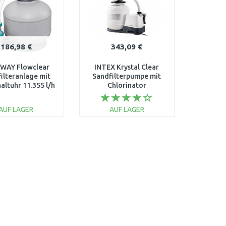
186,98 €
343,09 €
WAY Flowclear
INTEX Krystal Clear
ilteranlage mit
Sandfilterpumpe mit
altuhr 11.355 l/h
Chlorinator
58486
Familienpool Filter
Pool 10 m3/h 26680
AUF LAGER
AUF LAGER
IN DEN
IN DEN
ARENKORB
WARENKORB
Vergleichen
Vergleichen