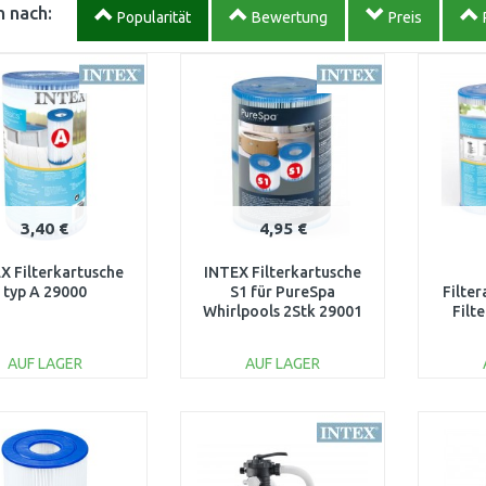
 nach:
Popularität
Bewertung
Preis
3,40 €
4,95 €
X Filterkartusche
INTEX Filterkartusche
typ A 29000
S1 für PureSpa
Filte
Whirlpools 2Stk 29001
Filt
AUF LAGER
AUF LAGER
IN DEN
IN DEN
WARENKORB
WARENKORB
W
Vergleichen
Vergleichen