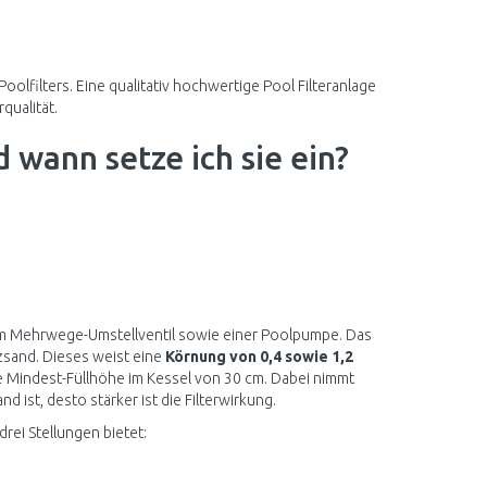
Poolfilters. Eine qualitativ hochwertige Pool Filteranlage
ualität.
d wann setze ich sie ein?
inem Mehrwege-Umstellventil sowie einer Poolpumpe. Das
sand. Dieses weist eine
Körnung von 0,4 sowie 1,2
ine Mindest-Füllhöhe im Kessel von 30 cm. Dabei nimmt
d ist, desto stärker ist die Filterwirkung.
rei Stellungen bietet: