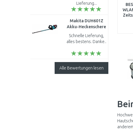
Lieferung...
BES
WLAN
Zeits
Makita DUH601Z
Akku-Heckenschere
600 mm Li-ion LXT
Schnelle Lieferung,
18V ohne Akku
alles bestens. Danke..
Alle Bewertungen lesen
Bei
Hochwert
Hautschu
anderem