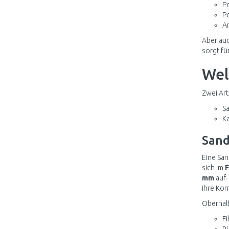
Po
P
A
Aber auc
sorgt fü
Welc
Zwei Art
Sa
Ka
Sand
Eine San
sich im
F
mm
auf.
ihre Kor
Oberhalb
Fi