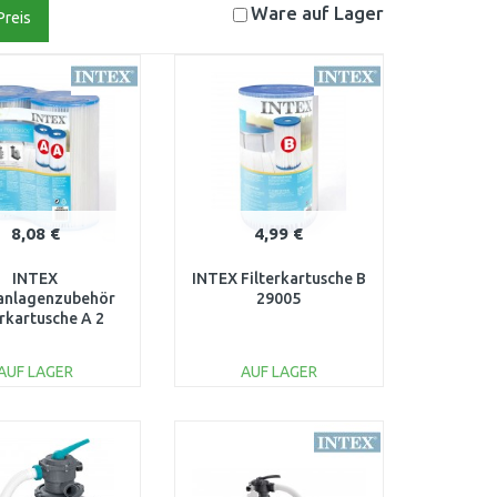
Ware auf
Lager
Preis
8,08 €
4,99 €
INTEX
INTEX Filterkartusche B
ranlagenzubehör
29005
erkartusche A 2
stück 29002
AUF LAGER
AUF LAGER
IN DEN
IN DEN
ARENKORB
WARENKORB
Vergleichen
Vergleichen