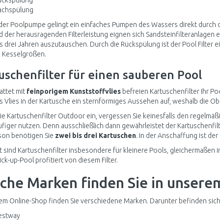
ückspülung
achspülung
 der Poolpumpe gelingt ein einfaches Pumpen des Wassers direkt durch de
 der herausragenden Filterleistung eignen sich Sandsteinfilteranlagen e
s drei Jahren auszutauschen. Durch die Rückspülung ist der Pool Filter ei
 Kesselgrößen.
uschenfilter für einen sauberen Pool
ttet mit
feinporigem Kunststoffvlies
befreien Kartuschenfilter Ihr P
s Vlies in der Kartusche ein sternförmiges Aussehen auf, weshalb die Obe
ie Kartuschenfilter Outdoor ein, vergessen Sie keinesfalls den regelmä
äufiger nutzen. Denn ausschließlich dann gewährleistet der Kartuschenfil
son benötigen Sie
zwei bis drei Kartuschen
. In der Anschaffung ist der 
 sind Kartuschenfilter insbesondere für kleinere Pools, gleichermaßen 
ck-up-Pool profitiert von diesem Filter.
che Marken finden Sie in unser
em Online-Shop finden Sie verschiedene Marken. Darunter befinden sich
estway