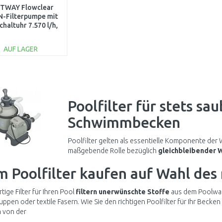
TWAY Flowclear
-Filterpumpe mit
chaltuhr 7.570 l/h,
125 W 58680
AUF LAGER
IN DEN
WARENKORB
Vergleichen
Poolfilter für stets sa
Schwimmbecken
Poolfilter gelten als essentielle Komponente der 
maßgebende Rolle bezüglich
gleichbleibender
W
m Poolfilter kaufen auf Wahl des 
ige Filter für Ihren Pool
filtern unerwünschte Stoffe
aus dem Poolwass
ppen oder textile Fasern. Wie Sie den richtigen Poolfilter für Ihr Becken
 von der