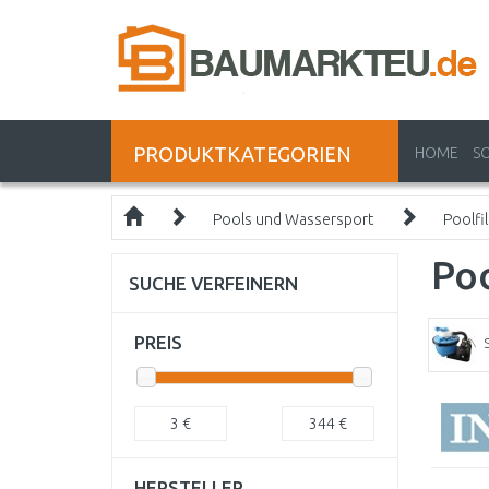
PRODUKTKATEGORIEN
HOME
S
Pools und Wassersport
Poolfil
Poo
SUCHE VERFEINERN
PREIS
3
€
344
€
HERSTELLER