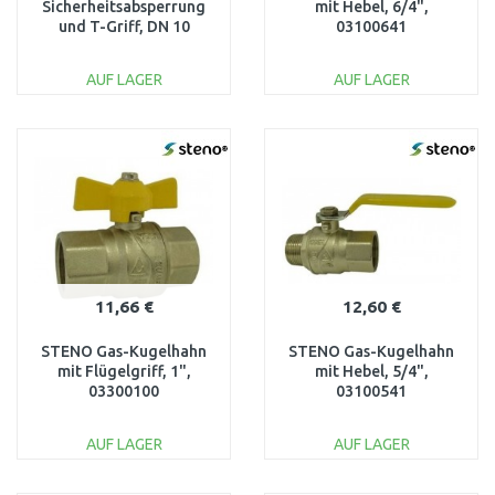
Sicherheitsabsperrung
mit Hebel, 6/4",
und T-Griff, DN 10
03100641
1236200
AUF LAGER
AUF LAGER
IN DEN
IN DEN
WARENKORB
WARENKORB
Vergleichen
Vergleichen
11,66 €
12,60 €
STENO Gas-Kugelhahn
STENO Gas-Kugelhahn
mit Flügelgriff, 1",
mit Hebel, 5/4",
03300100
03100541
AUF LAGER
AUF LAGER
IN DEN
IN DEN