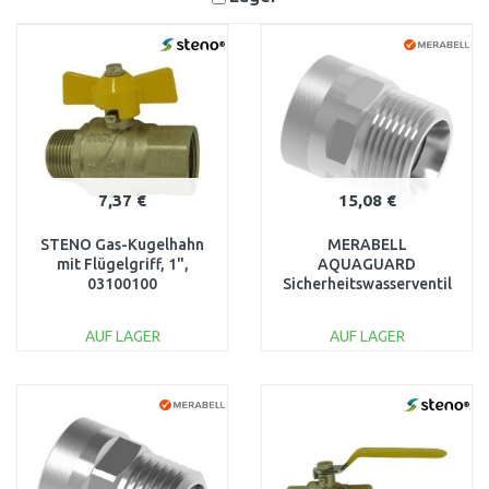
7,37 €
15,08 €
STENO Gas-Kugelhahn
MERABELL
mit Flügelgriff, 1",
AQUAGUARD
03100100
Sicherheitswasserventil
G3/4“(i)–G3/4" – gerade
M0336
AUF LAGER
AUF LAGER
IN DEN
IN DEN
WARENKORB
WARENKORB
Vergleichen
Vergleichen