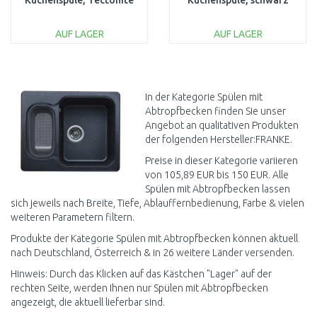
Küchenspüle, Tectonite
Küchenspüle, schwarz
grau 125.0582.208
125.0363.804
BESCHÄDIGT
AUF LAGER
AUF LAGER
IN DEN
IN DEN
WARENKORB
WARENKORB
Vergleichen
Vergleichen
In der Kategorie Spülen mit
Abtropfbecken finden Sie unser
Angebot an qualitativen Produkten
der folgenden Hersteller:FRANKE.
Preise in dieser Kategorie variieren
von 105,89 EUR bis 150 EUR. Alle
Spülen mit Abtropfbecken lassen
sich jeweils nach Breite, Tiefe, Ablauffernbedienung, Farbe & vielen
weiteren Parametern filtern.
Produkte der Kategorie Spülen mit Abtropfbecken können aktuell
nach Deutschland, Österreich & in 26 weitere Länder versenden.
Hinweis: Durch das Klicken auf das Kästchen "Lager" auf der
rechten Seite, werden Ihnen nur Spülen mit Abtropfbecken
angezeigt, die aktuell lieferbar sind.