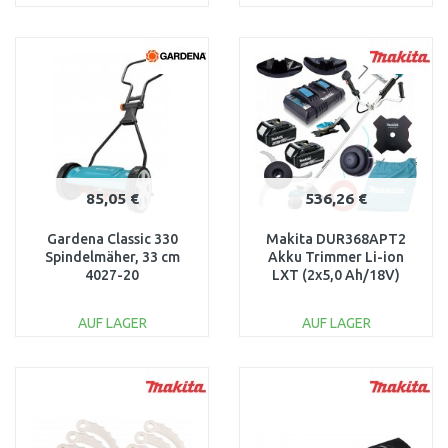
IN DEN
IN DEN
WARENKORB
WARENKORB
Vergleichen
Vergleichen
85,05 €
536,26 €
Gardena Classic 330
Makita DUR368APT2
Spindelmäher, 33 cm
Akku Trimmer Li-ion
4027-20
LXT (2x5,0 Ah/18V)
AUF LAGER
AUF LAGER
IN DEN
IN DEN
WARENKORB
WARENKORB
Vergleichen
Vergleichen