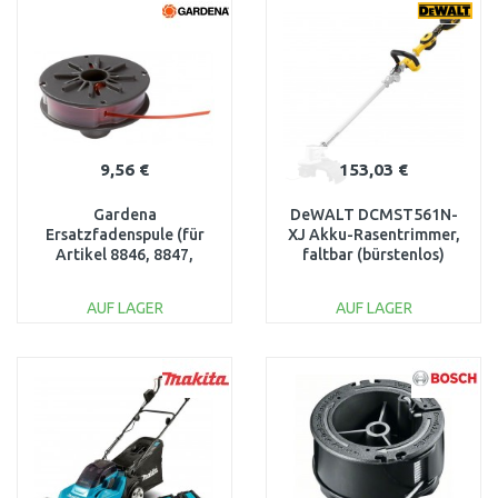
Vergleichen
Vergleichen
9,56 €
153,03 €
Gardena
DeWALT DCMST561N-
Ersatzfadenspule (für
XJ Akku-Rasentrimmer,
Artikel 8846, 8847,
faltbar (bürstenlos)
8848) 5307-20
(18V/36cm) ohne Akku
AUF LAGER
AUF LAGER
IN DEN
IN DEN
WARENKORB
WARENKORB
Vergleichen
Vergleichen