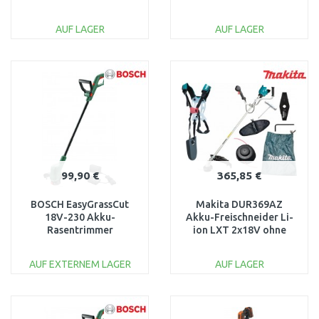
Akku
AUF LAGER
AUF LAGER
IN DEN
IN DEN
WARENKORB
WARENKORB
Vergleichen
Vergleichen
99,90 €
365,85 €
BOSCH EasyGrassCut
Makita DUR369AZ
18V-230 Akku-
Akku-Freischneider Li-
Rasentrimmer
ion LXT 2x18V ohne
06008C1A03
Akku
AUF EXTERNEM LAGER
AUF LAGER
IN DEN
IN DEN
WARENKORB
WARENKORB