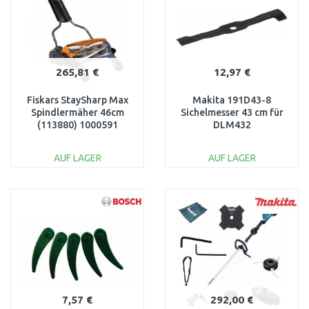
265,81 €
12,97 €
Fiskars StaySharp Max
Makita 191D43-8
Spindlermäher 46cm
Sichelmesser 43 cm für
(113880) 1000591
DLM432
AUF LAGER
AUF LAGER
IN DEN
IN DEN
WARENKORB
WARENKORB
Vergleichen
Vergleichen
7,57 €
292,00 €