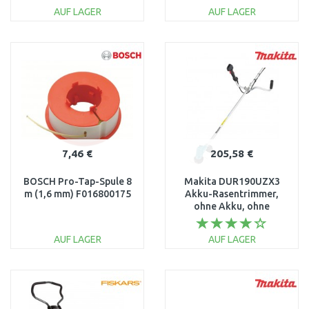
AUF LAGER
AUF LAGER
IN DEN
IN DEN
WARENKORB
WARENKORB
Vergleichen
Vergleichen
7,46 €
205,58 €
BOSCH Pro-Tap-Spule 8
Makita DUR190UZX3
m (1,6 mm) F016800175
Akku-Rasentrimmer,
ohne Akku, ohne
Ladegerät
AUF LAGER
AUF LAGER
IN DEN
IN DEN
WARENKORB
WARENKORB
Vergleichen
Vergleichen