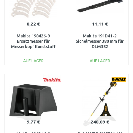
8,22 €
11,11 €
Makita 198426-9
Makita 191D41-2
Ersatzmesser für
Sichelmesser 380 mm für
Messerkopf Kunststoff
DLM382
198383-1 12 St
AUF LAGER
AUF LAGER
IN DEN
IN DEN
WARENKORB
WARENKORB
Vergleichen
Vergleichen
9,77 €
248,09 €