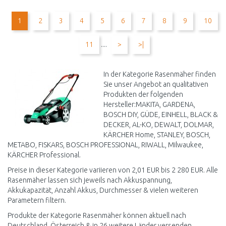
WARENKORB
WARENKORB
1
2
3
4
5
6
7
8
9
10
Vergleichen
Vergleichen
11
....
>
>|
In der Kategorie Rasenmäher finden
Sie unser Angebot an qualitativen
Produkten der folgenden
Hersteller:MAKITA, GARDENA,
BOSCH DIY, GÜDE, EINHELL, BLACK &
DECKER, AL-KO, DEWALT, DOLMAR,
KÄRCHER Home, STANLEY, BOSCH,
METABO, FISKARS, BOSCH PROFESSIONAL, RIWALL, Milwaukee,
KÄRCHER Professional.
Preise in dieser Kategorie variieren von 2,01 EUR bis 2 280 EUR. Alle
Rasenmäher lassen sich jeweils nach Akkuspannung,
Akkukapazität, Anzahl Akkus, Durchmesser & vielen weiteren
Parametern filtern.
Produkte der Kategorie Rasenmäher können aktuell nach
Deutschland, Österreich & in 26 weitere Länder versenden.