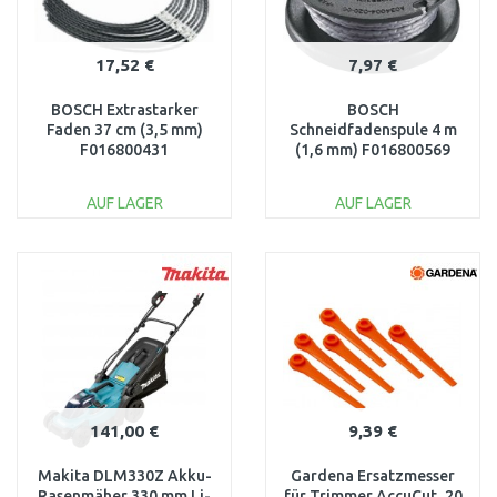
17,52 €
7,97 €
BOSCH Extrastarker
BOSCH
Faden 37 cm (3,5 mm)
Schneidfadenspule 4 m
F016800431
(1,6 mm) F016800569
AUF LAGER
AUF LAGER
IN DEN
IN DEN
WARENKORB
WARENKORB
Vergleichen
Vergleichen
141,00 €
9,39 €
Makita DLM330Z Akku-
Gardena Ersatzmesser
Rasenmäher 330 mm Li-
für Trimmer AccuCut, 20