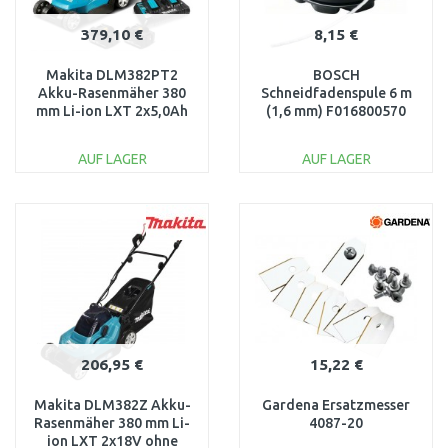
379,10 €
8,15 €
Makita DLM382PT2
BOSCH
Akku-Rasenmäher 380
Schneidfadenspule 6 m
mm Li-ion LXT 2x5,0Ah
(1,6 mm) F016800570
18V
AUF LAGER
AUF LAGER
IN DEN
IN DEN
WARENKORB
WARENKORB
Vergleichen
Vergleichen
206,95 €
15,22 €
Makita DLM382Z Akku-
Gardena Ersatzmesser
Rasenmäher 380 mm Li-
4087-20
ion LXT 2x18V ohne