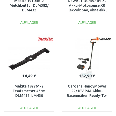
Makita 191D46-2
DeWALT DCM571N-XJ
Mulchkeil für DLM382/
Akku-Motorsense XR
DLM432
FlexVolt 54V, ohne akku
AUF LAGER
AUF LAGER
IN DEN
IN DEN
WARENKORB
WARENKORB
Vergleichen
Vergleichen
14,49 €
152,90 €
Makita 197761-2
Gardena HandyMower
Ersatzmesser 43cm
22/18V P4A Akku-
DLM431, LM430
Rasenmäher, Ready-To-
Use Set (1 x 2,5 Ah/18V)
14620-20
AUF LAGER
AUF LAGER
IN DEN
IN DEN