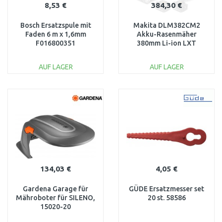
8,53 €
384,30 €
Bosch Ersatzspule mit
Makita DLM382CM2
Faden 6 m x 1,6mm
Akku-Rasenmäher
F016800351
380mm Li-ion LXT
(2x4,0Ah/18V)
AUF LAGER
AUF LAGER
IN DEN
IN DEN
WARENKORB
WARENKORB
Vergleichen
Vergleichen
134,03 €
4,05 €
Gardena Garage für
GÜDE Ersatzmesser set
Mähroboter für SILENO,
20 st. 58586
15020-20