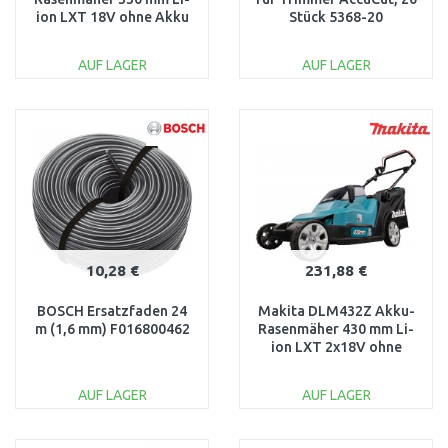
ion LXT 18V ohne Akku
Stück 5368-20
AUF LAGER
AUF LAGER
IN DEN
IN DEN
WARENKORB
WARENKORB
Vergleichen
Vergleichen
10,28 €
231,88 €
BOSCH Ersatzfaden 24
Makita DLM432Z Akku-
m (1,6 mm) F016800462
Rasenmäher 430 mm Li-
ion LXT 2x18V ohne
Akku
AUF LAGER
AUF LAGER
IN DEN
IN DEN
WARENKORB
WARENKORB