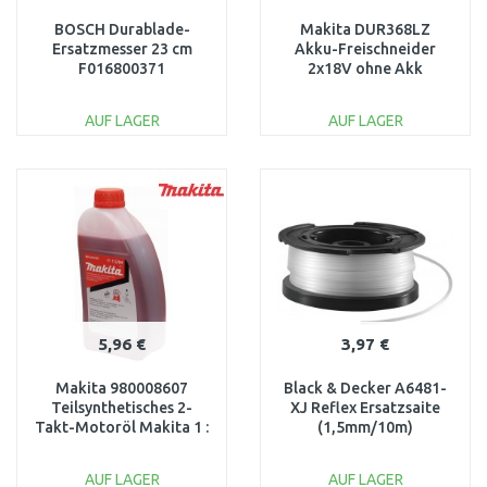
BOSCH Durablade-
Makita DUR368LZ
Ersatzmesser 23 cm
Akku-Freischneider
F016800371
2x18V ohne Akk
AUF LAGER
AUF LAGER
IN DEN
IN DEN
WARENKORB
WARENKORB
Vergleichen
Vergleichen
5,96 €
3,97 €
Makita 980008607
Black & Decker A6481-
Teilsynthetisches 2-
XJ Reflex Ersatzsaite
Takt-Motoröl Makita 1 :
(1,5mm/10m)
50, 1 l
AUF LAGER
AUF LAGER