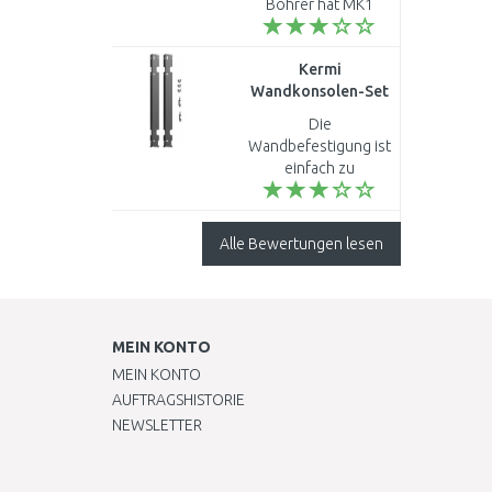
Bohrer hat MK1
(Adapter MK1 auf
MK2 dabei), 16, 18,
Kermi
20 und 22mm haben
Wandkonsolen-Set
MK2 (ohne Adapter)
(lang) Bauhöhe 600
und nur 24, 26, 28..
Die
mm, verzinkt
Wandbefestigung ist
ZB02590013
einfach zu
montieren...
Alle Bewertungen lesen
MEIN KONTO
MEIN KONTO
AUFTRAGSHISTORIE
NEWSLETTER