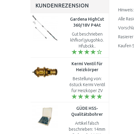
KUNDENREZENSION
Hinweis:
Alle Ras
Gardena HighCut
360/18V P4At
Vorschla
Akku-Teleskop-
Gut beschrieben
Rasierer
Baumschere solo,
khfkorl jyiugohkö.
14776-55
Kaufen S
Hfubckk..
Kermi Ventil für
Heizkörper
ZV00630001
Bestellung von:
6stück Kermi Ventil
für Heizköper ZV
00630001.
Gebraucht werden
GÜDE HSS-
noch 14stück Ventile
Qualitätsbohrer
Kermi ZV 00630001,
10tlg. 38328
Adresse : Thomas H..
Artikel falsch
beschrieben: 14mm