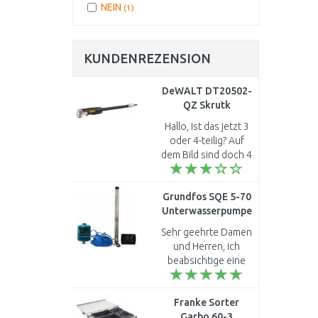
NEIN
(1)
KUNDENREZENSION
DeWALT DT20502-
QZ Skrutk
Winkelbohrvorsatz |
Hallo, Ist das jetzt 3
1/4'', 3-teilig
oder 4-teilig? Auf
dem Bild sind doch 4
Teile. Ich bräuchte
den Kopf und die 2
Grundfos SQE 5-70
Adapter. Griff ist
Unterwasserpumpe
weniger wichtig. L..
mit dem Kabel 40 m
Sehr geehrte Damen
96524503
und Herren, ich
beabsichtige eine
SQE
Unterwasserpumpe
Franke Sorter
für die häusliche
Garbo 60-3
Versogung meines