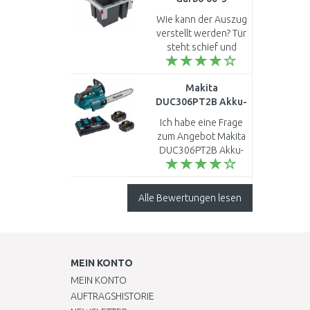
121.0200.680
Hauses auf Kefalonia
Wie kann der Auszug
in Griech..
verstellt werden? Tür
steht schief und
schließt nicht mehr
richtig ..
Makita
DUC306PT2B Akku-
Kettensäge Li-ion
Ich habe eine Frage
LXT (2x18V/5,0Ah)
zum Angebot Makita
DUC306PT2B Akku-
Kettensäge Li-ion
LXT (2x18V/5,0Ah).
Ist das eine Säge für
Alle Bewertungen lesen
den deutschen
Markt? Hat d..
MEIN KONTO
MEIN KONTO
AUFTRAGSHISTORIE