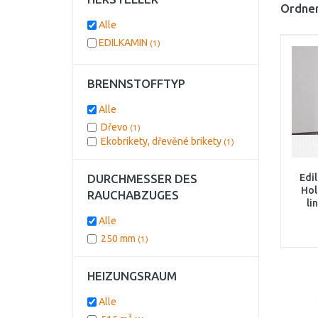
Ordnen
Alle
EDILKAMIN
(1)
BRENNSTOFFTYP
Alle
Dřevo
(1)
Ekobrikety, dřevěné brikety
(1)
DURCHMESSER DES
Edi
Hol
RAUCHABZUGES
li
einte
Alle
250 mm
(1)
HEIZUNGSRAUM
Alle
3