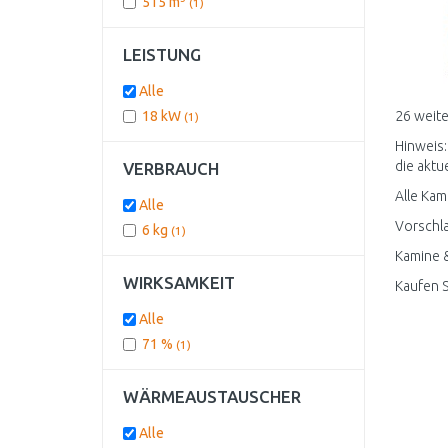
515 m
(1)
LEISTUNG
Alle
18 kW
26 weite
(1)
Hinweis:
die aktue
VERBRAUCH
Alle Kam
Alle
Vorschla
6 kg
(1)
Kamine &
WIRKSAMKEIT
Kaufen 
Alle
71 %
(1)
WÄRMEAUSTAUSCHER
Alle