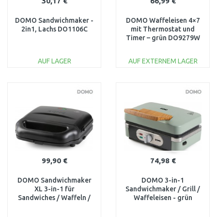
30,17 €
66,99 €
DOMO Sandwichmaker -
DOMO Waffeleisen 4×7
2in1, Lachs DO1106C
mit Thermostat und
Timer – grün DO9279W
AUF LAGER
AUF EXTERNEM LAGER
IN DEN
IN DEN
WARENKORB
WARENKORB
Vergleichen
Vergleichen
99,90 €
74,98 €
DOMO Sandwichmaker
DOMO 3-in-1
XL 3-in-1 für
Sandwichmaker / Grill /
Sandwiches / Waffeln /
Waffeleisen - grün
Grill DO9291C
DO9276C