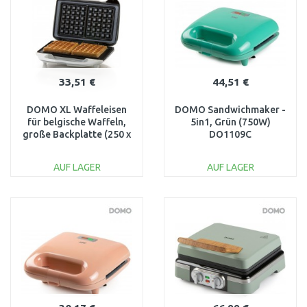
33,51 €
44,51 €
DOMO XL Waffeleisen
DOMO Sandwichmaker -
für belgische Waffeln,
5in1, Grün (750W)
große Backplatte (250 x
DO1109C
150 mm) 900W,
DO9133W
AUF LAGER
AUF LAGER
IN DEN
IN DEN
WARENKORB
WARENKORB
Vergleichen
Vergleichen