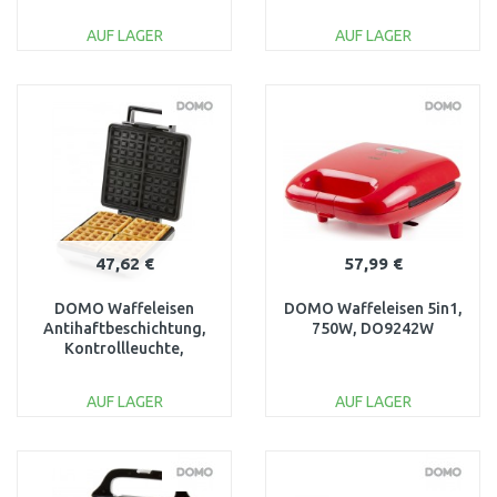
1000 W Leistung,
1200 W, DO9046C
DO9136C
AUF LAGER
AUF LAGER
IN DEN
IN DEN
WARENKORB
WARENKORB
Vergleichen
Vergleichen
47,62 €
57,99 €
DOMO Waffeleisen
DOMO Waffeleisen 5in1,
Antihaftbeschichtung,
750W, DO9242W
Kontrollleuchte,
klappbar Silber, 1600W
DO9250W
AUF LAGER
AUF LAGER
IN DEN
IN DEN
WARENKORB
WARENKORB
Vergleichen
Vergleichen