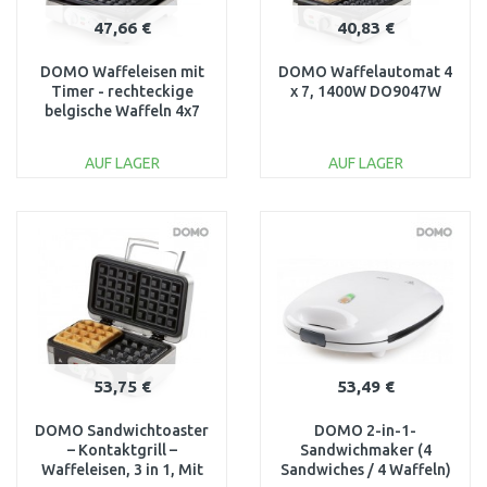
47,66 €
40,83 €
DOMO Waffeleisen mit
DOMO Waffelautomat 4
Timer - rechteckige
x 7, 1400W DO9047W
belgische Waffeln 4x7
cm - silber 1400W,
DO9149W
AUF LAGER
AUF LAGER
IN DEN
IN DEN
WARENKORB
WARENKORB
Vergleichen
Vergleichen
53,75 €
53,49 €
DOMO Sandwichtoaster
DOMO 2-in-1-
– Kontaktgrill –
Sandwichmaker (4
Waffeleisen, 3 in 1, Mit
Sandwiches / 4 Waffeln)