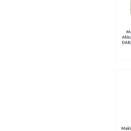
M
Akku
DAB,
CXT
Maki