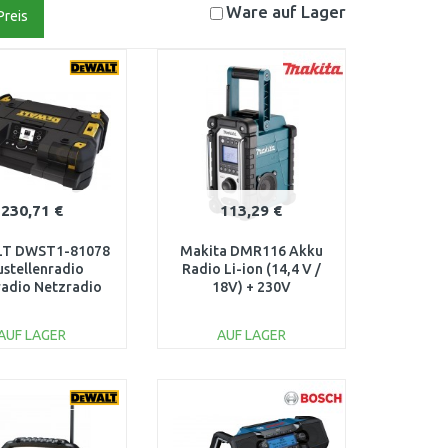
Ware auf
Lager
Preis
230,71 €
113,29 €
T DWST1-81078
Makita DMR116 Akku
ustellenradio
Radio Li-ion (14,4 V /
adio Netzradio
18V) + 230V
 Ladefunktion
B+Bluetooth
AUF LAGER
AUF LAGER
IN DEN
IN DEN
ARENKORB
WARENKORB
Vergleichen
Vergleichen