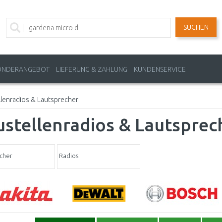
SUCHEN
ONDERANGEBOT
LIEFERUNG & ZAHLUNG
KUNDENSERVICE
llenradios & Lautsprecher
stellenradios & Lautsprec
cher
Radios