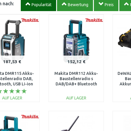
 nach:
Popularität
Bewertung
Preis
187,53 €
152,12 €
ta DMR115 Akku-
Makita DMR112 Akku-
DeWAL
tellenradio DAB,
Baustellenradio s
Ba
tooth, USB Li-ion
DAB/DAB+ Bluetooth
Akkur
CXT
Li-ion 7,2V-18V
mit
/12V,LXT14,4/18V
DA
AUF LAGER
AUF LAGER
IN DEN
IN DEN
WARENKORB
WARENKORB
W
Vergleichen
Vergleichen