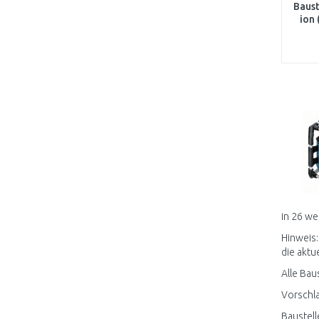
Baust
ion
in 26 we
Hinweis:
die aktue
Alle Bau
Vorschla
Baustell