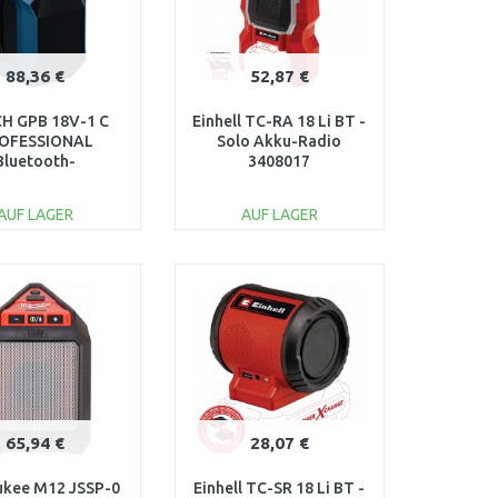
88,36 €
52,87 €
H GPB 18V-1 C
Einhell TC-RA 18 Li BT -
OFESSIONAL
Solo Akku-Radio
Bluetooth-
3408017
autsprecher
6014A7000
AUF LAGER
AUF LAGER
IN DEN
IN DEN
ARENKORB
WARENKORB
Vergleichen
Vergleichen
65,94 €
28,07 €
ukee M12 JSSP-0
Einhell TC-SR 18 Li BT -