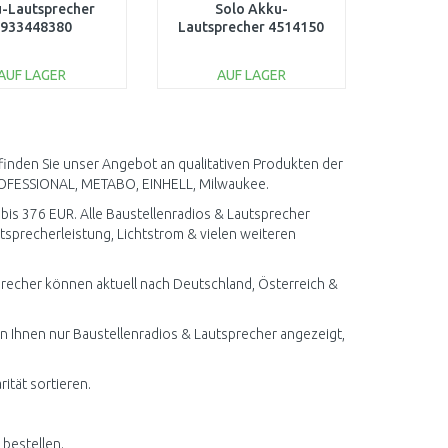
-Lautsprecher
Solo Akku-
933448380
Lautsprecher 4514150
AUF LAGER
AUF LAGER
IN DEN
IN DEN
ARENKORB
WARENKORB
Vergleichen
Vergleichen
finden Sie unser Angebot an qualitativen Produkten der
OFESSIONAL, METABO, EINHELL, Milwaukee.
 bis 376 EUR. Alle Baustellenradios & Lautsprecher
tsprecherleistung, Lichtstrom & vielen weiteren
precher können aktuell nach Deutschland, Österreich &
en Ihnen nur Baustellenradios & Lautsprecher angezeigt,
ität sortieren.
 bestellen.