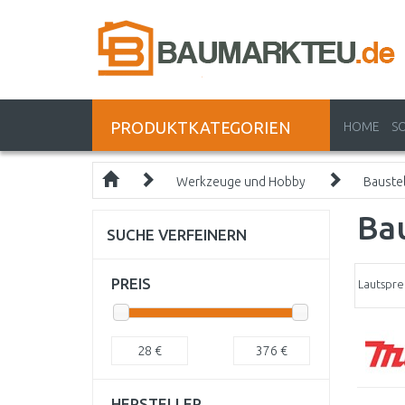
PRODUKTKATEGORIEN
HOME
S
Werkzeuge und Hobby
Bauste
Bau
SUCHE VERFEINERN
PREIS
Lautspre
28
€
376
€
HERSTELLER