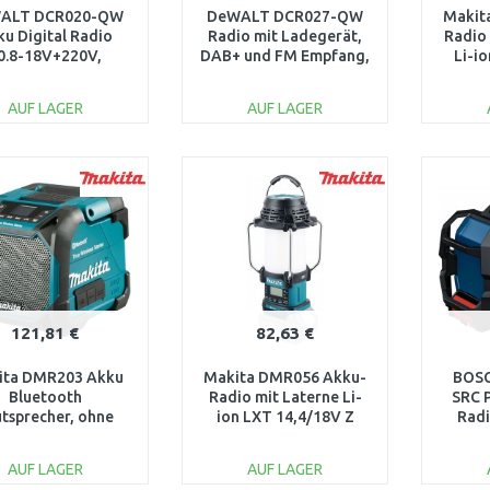
ALT DCR020-QW
DeWALT DCR027-QW
Makit
u Digital Radio
Radio mit Ladegerät,
Radio
0.8-18V+220V,
DAB+ und FM Empfang,
Li-i
DAB+/FM
Bluetooth, XR (10,8
V/14V/18V)
AUF LAGER
AUF LAGER
IN DEN
IN DEN
WARENKORB
WARENKORB
W
Vergleichen
Vergleichen
121,81 €
82,63 €
ita DMR203 Akku
Makita DMR056 Akku-
BOSC
Bluetooth
Radio mit Laterne Li-
SRC 
tsprecher, ohne
ion LXT 14,4/18V Z
Rad
, ohne Ladegerät
AUF LAGER
AUF LAGER