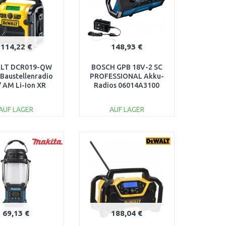
114,22 €
148,93 €
LT DCR019-QW
BOSCH GPB 18V-2 SC
 Baustellenradio
PROFESSIONAL Akku-
/ AM Li-Ion XR
Radios 06014A3100
/14,4V/18V/230V)
AUF LAGER
AUF LAGER
IN DEN
IN DEN
ARENKORB
WARENKORB
Vergleichen
Vergleichen
69,13 €
188,04 €