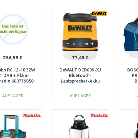
IN DEN
IN DEN
WARENKORB
WARENKORB
W
Vergleichen
Vergleichen
256,59 €
77,49 €
bo RC 12-18 32W
DeWALT DCR009-XJ
BOSC
T DAB + Akku-
Bluetooth-
PR
radio 600779850
Lautsprecher-Akku
B
USB-C, 86Db, 5W/3,6V
L
0
AUF LAGER
AUF LAGER
IN DEN
IN DEN
WARENKORB
WARENKORB
W
Vergleichen
Vergleichen