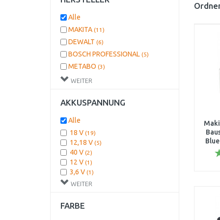
Ordnen
Alle
MAKITA
(11)
DEWALT
(6)
BOSCH PROFESSIONAL
(5)
METABO
(3)
EINHELL
(2)
WEITER
Milwaukee
(1)
AKKUSPANNUNG
Alle
Maki
Baus
18 V
(19)
Blue
12,18 V
(5)
40 V
(2)
10,8
12 V
(1)
3,6 V
(1)
WEITER
FARBE