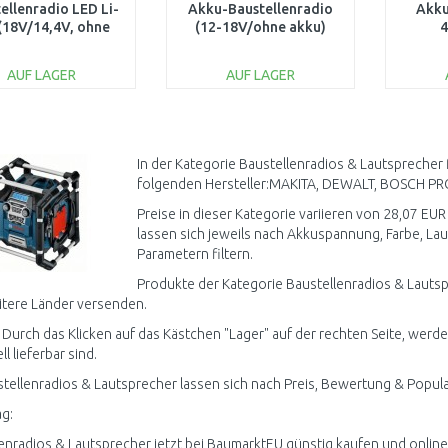
ellenradio LED Li-
Akku-Baustellenradio
Akku
 (18V/14,4V, ohne
(12-18V/ohne akku)
4
Akku)
600777850
AUF LAGER
AUF LAGER
IN DEN
IN DEN
WARENKORB
WARENKORB
W
Vergleichen
Vergleichen
In der Kategorie Baustellenradios & Lautsprecher 
folgenden Hersteller:MAKITA, DEWALT, BOSCH PR
Preise in dieser Kategorie variieren von 28,07 EUR
lassen sich jeweils nach Akkuspannung, Farbe, Lau
Parametern filtern.
Produkte der Kategorie Baustellenradios & Lauts
itere Länder versenden.
 Durch das Klicken auf das Kästchen "Lager" auf der rechten Seite, werd
ll lieferbar sind.
stellenradios & Lautsprecher lassen sich nach Preis, Bewertung & Popular
g:
enradios & Lautsprecher jetzt bei BaumarktEU günstig kaufen und online