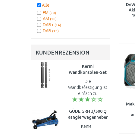
DeW
Alle
Akk
FM
(20)
1
AM
(18)
DAB+
(14)
DAB
(12)
KUNDENREZENSION
Kermi
Wandkonsolen-Set
(lang) Bauhöhe 600
Die
mm, verzinkt
Wandbefestigung ist
ZB02590013
einfach zu
montieren...
Mak
GÜDE GRH 3/500 Q
Lau
Rangierwagenheber
Akku
18039
Keine ..