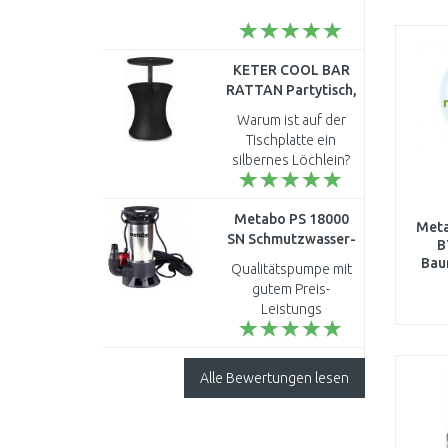
KETER COOL BAR
RATTAN Partytisch,
anthrazit 17194548
Warum ist auf der
Tischplatte ein
silbernes Löchlein?
Welche Funktion hat
dies? MfG Maas-
Metabo PS 18000
Romainczyk?..
Meta
SN Schmutzwasser-
B
tauchpumpe
Bau
Qualitätspumpe mit
(18000l/h/1100W)
gutem Preis-
0251800000
Leistungs
Verhältnis...
Alle Bewertungen lesen