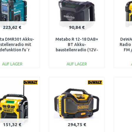
223,62 €
90,84 €
ta DMR301 Akku-
Metabo R 12-18 DAB+
DeWA
stellenradio mit
BT Akku-
Radio
defunktion fu¨r
baustellenradio (12V-
FM 
ta CXT- und LXT-
18V) 600778850
(10,8V
Schiebeakkus
AUF LAGER
AUF LAGER
IN DEN
IN DEN
WARENKORB
WARENKORB
W
Vergleichen
Vergleichen
151,32 €
294,75 €