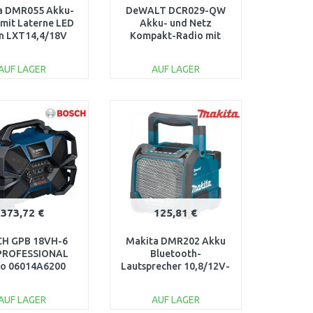
a DMR055 Akku-
DeWALT DCR029-QW
 mit Laterne LED
Akku- und Netz
on LXT14,4/18V
Kompakt-Radio mit
Bluetooth (ohne Akkus)
AUF LAGER
AUF LAGER
IN DEN
IN DEN
ARENKORB
WARENKORB
Vergleichen
Vergleichen
373,72 €
125,81 €
H GPB 18VH-6
Makita DMR202 Akku
PROFESSIONAL
Bluetooth-
io 06014A6200
Lautsprecher 10,8/12V-
18V, ohne Akku, ohne
Ladegerät
AUF LAGER
AUF LAGER