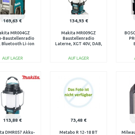
169,63 €
134,93 €
akita MR004GZ
Makita MR009GZ
BOSC
-Baustellenradio
Baustellenradio
PR
 Bluetooth Li-ion
Laterne, XGT 40V, DAB,
, LXT, XGT, 12V-
DAB+, FM / USB,
L
40V Z
Bluetooth, ohne akku
0
AUF LAGER
AUF LAGER
IN DEN
IN DEN
WARENKORB
WARENKORB
W
Vergleichen
Vergleichen
113,88 €
73,48 €
ta DMR057 Akku-
Metabo R 12-18 BT
Milwa