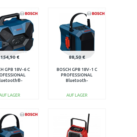
IN DEN
IN DEN
ARENKORB
WARENKORB
Vergleichen
Vergleichen
154,90 €
88,50 €
H GPB 18V-6 C
BOSCH GPB 18V-1 C
OFESSIONAL
PROFESSIONAL
luetooth®-
Bluetooth-
autsprecher
Lautsprecher
6014A6000
06014A7001
AUF LAGER
AUF LAGER
IN DEN
IN DEN
ARENKORB
WARENKORB
Vergleichen
Vergleichen