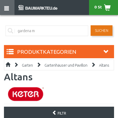
0 St
SUCHEN
PRODUKTKATEGORIEN
Garten
Gartenhäuser und Pavillon
Altans
Altans
FILTR