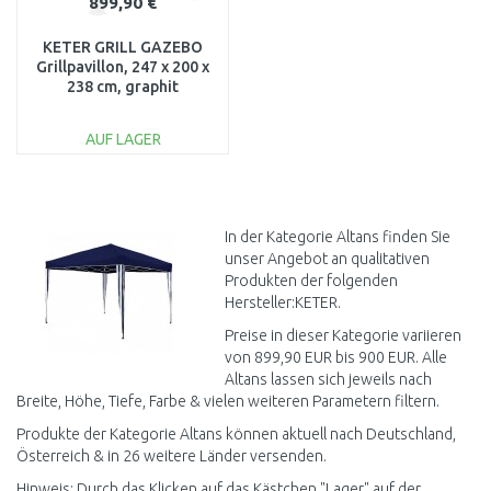
899,90 €
KETER GRILL GAZEBO
Grillpavillon, 247 x 200 x
238 cm, graphit
17213898
AUF LAGER
IN DEN
WARENKORB
Vergleichen
In der Kategorie Altans finden Sie
unser Angebot an qualitativen
Produkten der folgenden
Hersteller:KETER.
Preise in dieser Kategorie variieren
von 899,90 EUR bis 900 EUR. Alle
Altans lassen sich jeweils nach
Breite, Höhe, Tiefe, Farbe & vielen weiteren Parametern filtern.
Produkte der Kategorie Altans können aktuell nach Deutschland,
Österreich & in 26 weitere Länder versenden.
Hinweis: Durch das Klicken auf das Kästchen "Lager" auf der