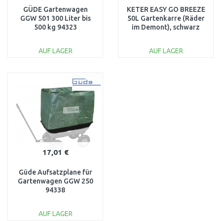
GÜDE Gartenwagen
KETER EASY GO BREEZE
GGW 501 300 Liter bis
50L Gartenkarre (Räder
500 kg 94323
im Demont), schwarz
17199467
AUF LAGER
AUF LAGER
IN DEN
IN DEN
WARENKORB
WARENKORB
Vergleichen
Vergleichen
17,01 €
Güde Aufsatzplane für
Gartenwagen GGW 250
94338
AUF LAGER