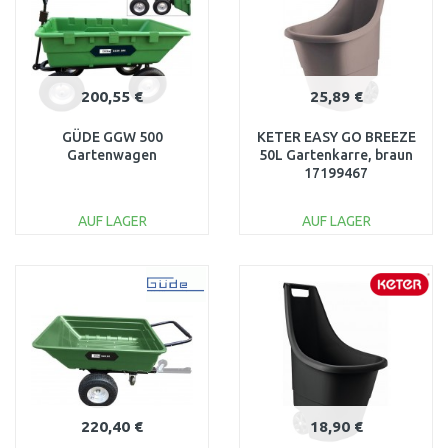
200,55 €
25,89 €
GÜDE GGW 500
KETER EASY GO BREEZE
Gartenwagen
50L Gartenkarre, braun
17199467
AUF LAGER
AUF LAGER
IN DEN
IN DEN
WARENKORB
WARENKORB
Vergleichen
Vergleichen
220,40 €
18,90 €