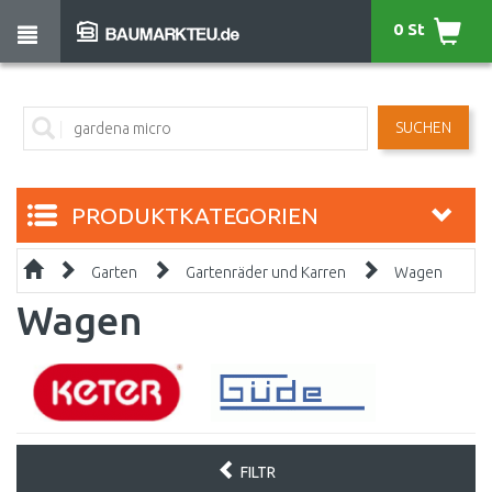
0 St
SUCHEN
PRODUKTKATEGORIEN
Garten
Gartenräder und Karren
Wagen
Wagen
FILTR