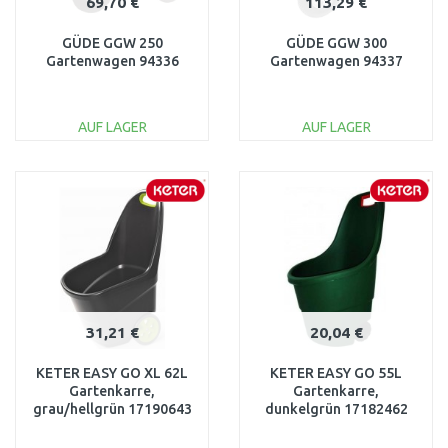
69,70 €
113,29 €
GÜDE GGW 250
GÜDE GGW 300
Gartenwagen 94336
Gartenwagen 94337
AUF LAGER
AUF LAGER
IN DEN
IN DEN
WARENKORB
WARENKORB
Vergleichen
Vergleichen
31,21 €
20,04 €
KETER EASY GO XL 62L
KETER EASY GO 55L
Gartenkarre,
Gartenkarre,
grau/hellgrün 17190643
dunkelgrün 17182462