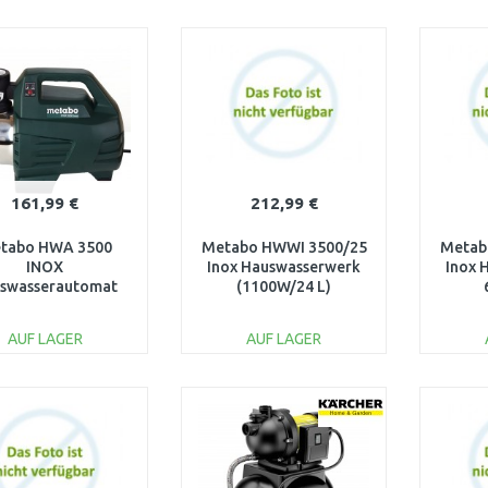
IN DEN
IN DEN
WARENKORB
WARENKORB
W
Vergleichen
Vergleichen
161,99 €
212,99 €
tabo HWA 3500
Metabo HWWI 3500/25
Metab
INOX
Inox Hauswasserwerk
Inox 
swasserautomat
(1100W/24 L)
100W/3500 l/h)
600970000
600978000
AUF LAGER
AUF LAGER
IN DEN
IN DEN
WARENKORB
WARENKORB
W
Vergleichen
Vergleichen