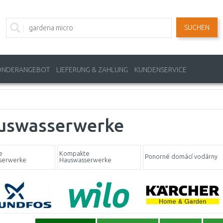
SUCHEN
ONDERANGEBOT
LIEFERUNG & ZAHLUNG
KUNDENSERVICE
uswasserwerke
e
Kompakte
Ponorné domácí vodárny
serwerke
Hauswasserwerke