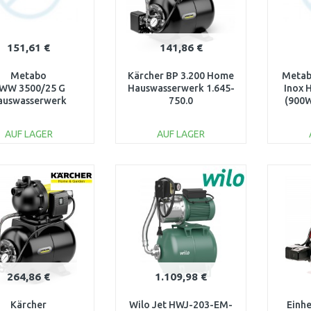
151,61 €
141,86 €
Metabo
Kärcher BP 3.200 Home
Metab
WW 3500/25 G
Hauswasserwerk 1.645-
Inox 
auswasserwerk
750.0
(900W
900W/3500l/h)
600981000
AUF LAGER
AUF LAGER
IN DEN
IN DEN
WARENKORB
WARENKORB
W
Vergleichen
Vergleichen
264,86 €
1.109,98 €
Kärcher
Wilo Jet HWJ-203-EM-
Einh