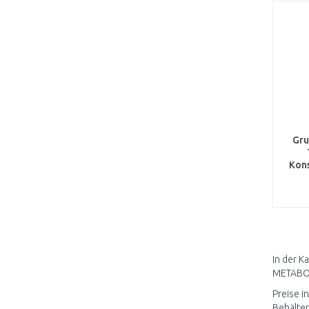
Gru
Kon
In der K
METABO,
Preise i
Behälter