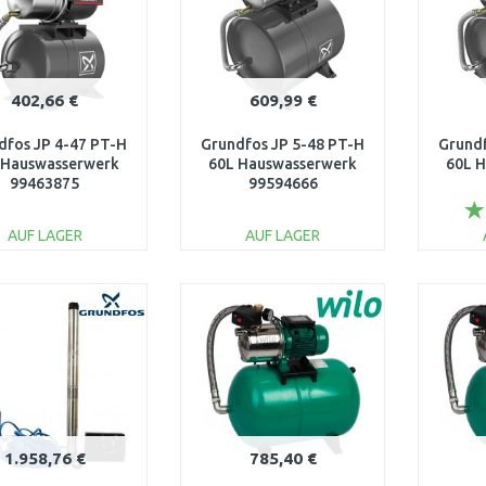
402,66 €
609,99 €
dfos JP 4-47 PT-H
Grundfos JP 5-48 PT-H
Grundf
 Hauswasserwerk
60L Hauswasserwerk
60L 
99463875
99594666
AUF LAGER
AUF LAGER
IN DEN
IN DEN
WARENKORB
WARENKORB
W
Vergleichen
Vergleichen
1.958,76 €
785,40 €