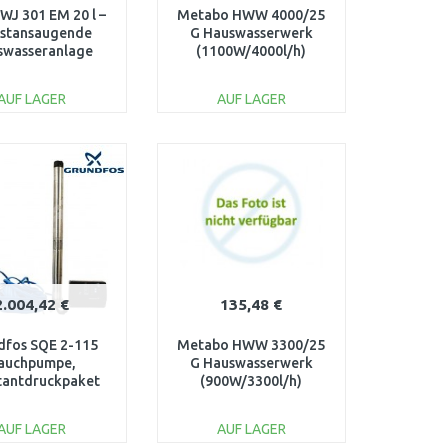
WJ 301 EM 20 l –
Metabo HWW 4000/25
bstansaugende
G Hauswasserwerk
swasseranlage
(1100W/4000l/h)
2865900
600971000
AUF LAGER
AUF LAGER
IN DEN
IN DEN
ARENKORB
WARENKORB
Vergleichen
Vergleichen
2.004,42 €
135,48 €
dfos SQE 2-115
Metabo HWW 3300/25
auchpumpe,
G Hauswasserwerk
tantdruckpaket
(900W/3300l/h)
t 80 m Kabel
600968000
96524507
AUF LAGER
AUF LAGER