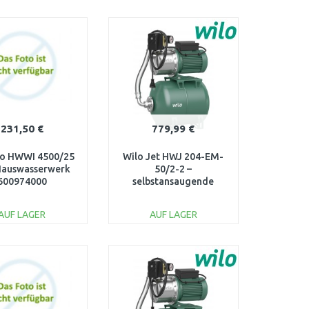
IN DEN
IN DEN
ARENKORB
WARENKORB
Vergleichen
Vergleichen
231,50 €
779,99 €
o HWWI 4500/25
Wilo Jet HWJ 204-EM-
Hauswasserwerk
50/2-2 –
600974000
selbstansaugende
Hauswasseranlage 50 l
4265555
AUF LAGER
AUF LAGER
IN DEN
IN DEN
ARENKORB
WARENKORB
Vergleichen
Vergleichen