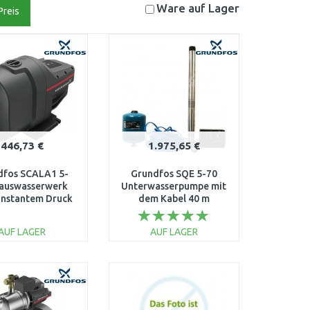
Ware auf
Lager
Preis
446,73 €
1.975,65 €
dfos SCALA1 5-
Grundfos SQE 5-70
auswasserwerk
Unterwasserpumpe mit
onstantem Druck
dem Kabel 40 m
eitung & Brunnen
96524503
99530407
AUF LAGER
AUF LAGER
IN DEN
IN DEN
ARENKORB
WARENKORB
Vergleichen
Vergleichen