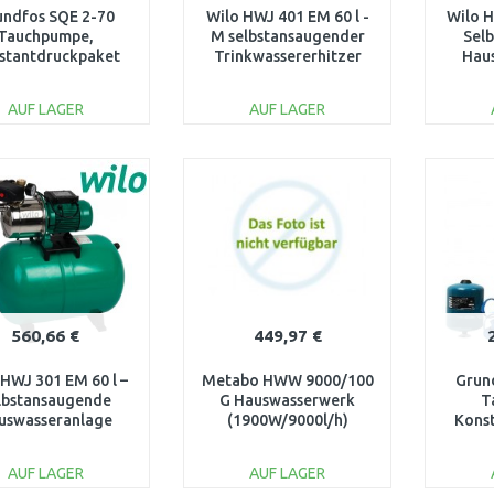
undfos SQE 2-70
Wilo HWJ 401 EM 60 l -
Wilo H
Tauchpumpe,
M selbstansaugender
Sel
stantdruckpaket
Trinkwassererhitzer
Hau
mit 60 m Kabel
2865898
96160961
AUF LAGER
AUF LAGER
IN DEN
IN DEN
WARENKORB
WARENKORB
W
Vergleichen
Vergleichen
560,66 €
449,97 €
 HWJ 301 EM 60 l –
Metabo HWW 9000/100
Grun
lbstansaugende
G Hauswasserwerk
T
uswasseranlage
(1900W/9000l/h)
Kons
2865899
600977000
mi
AUF LAGER
AUF LAGER