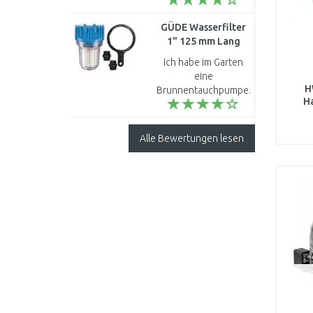
und von einer
bekannten Firma ..
GÜDE Wasserfilter
1" 125 mm Lang
94460
Ich habe im Garten
eine
H
Brunnentauchpumpe.
H
Dort habe ich ein
(
Wasserfilter Art.- Nr.
94460 in die
Alle Bewertungen lesen
Druckleitung
zwischen Pumpe und
Zapfventil ..