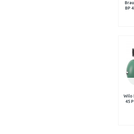
Brau
BP 4
Wilo 
45 