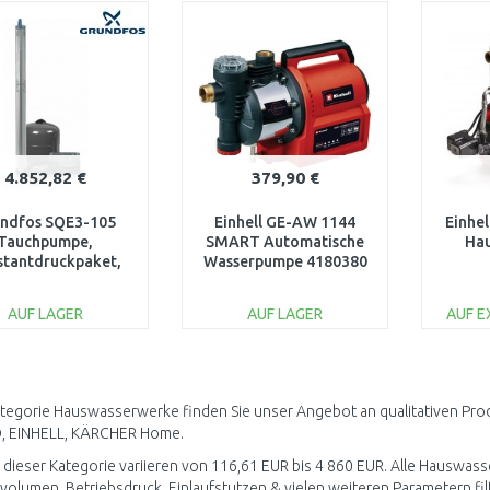
WARENKORB
WARENKORB
W
Vergleichen
Vergleichen
4.852,82 €
379,90 €
ndfos SQE3-105
Einhell GE-AW 1144
Einhe
Tauchpumpe,
SMART Automatische
Ha
stantdruckpaket,
Wasserpumpe 4180380
mit 80 m Kabel
93218784
AUF LAGER
AUF LAGER
AUF 
IN DEN
IN DEN
WARENKORB
WARENKORB
W
Vergleichen
Vergleichen
ategorie Hauswasserwerke finden Sie unser Angebot an qualitativen Pr
 EINHELL, KÄRCHER Home.
n dieser Kategorie variieren von 116,61 EUR bis 4 860 EUR. Alle Hauswass
volumen, Betriebsdruck, Einlaufstutzen & vielen weiteren Parametern fil