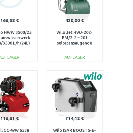
166,58 €
420,00 €
o HWW 3500/25
Wilo Jet HWJ-202-
Hauswasserwerk
EM/2-2 – 20 l
/3500 L/h/24L)
selbstansaugende
600969000
Hauswasseranlage
4265550
AUF LAGER
AUF LAGER
IN DEN
IN DEN
ARENKORB
WARENKORB
Vergleichen
Vergleichen
116,61 €
714,12 €
ell GC-WW 6538
Wilo ISAR BOOST5-E-