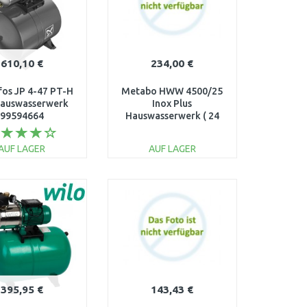
610,10 €
234,00 €
os JP 4-47 PT-H
Metabo HWW 4500/25
Hauswasserwerk
Inox Plus
99594664
Hauswasserwerk ( 24
L/1300 W/4500 l/h)
600973000
AUF LAGER
AUF LAGER
IN DEN
IN DEN
ARENKORB
WARENKORB
Vergleichen
Vergleichen
395,95 €
143,43 €