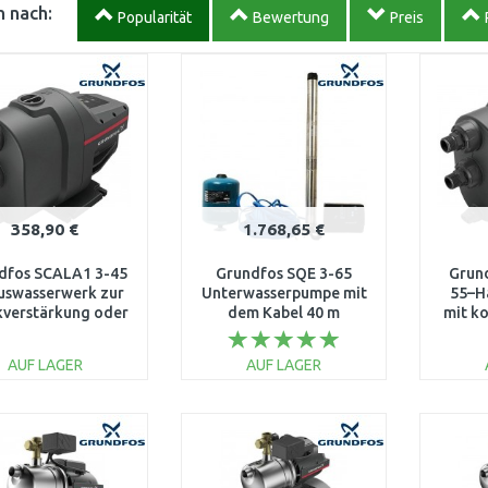
 nach:
Popularität
Bewertung
Preis
358,90 €
1.768,65 €
dfos SCALA1 3-45
Grundfos SQE 3-65
Grun
uswasserwerk zur
Unterwasserpumpe mit
55–H
kverstärkung oder
dem Kabel 40 m
mit k
unnenentnahme
96524501
für L
99530405
AUF LAGER
AUF LAGER
IN DEN
IN DEN
WARENKORB
WARENKORB
W
Vergleichen
Vergleichen