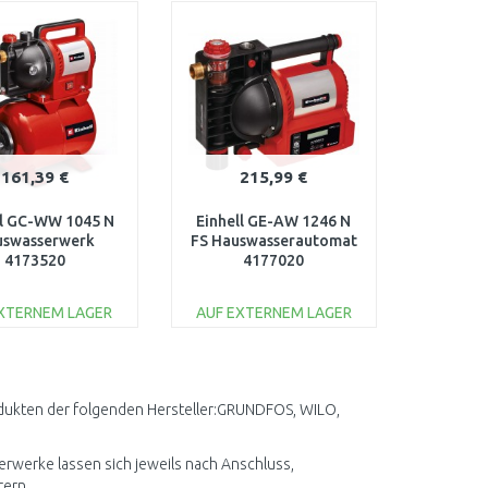
ARENKORB
WARENKORB
Vergleichen
Vergleichen
161,39 €
215,99 €
ll GC-WW 1045 N
Einhell GE-AW 1246 N
uswasserwerk
FS Hauswasserautomat
4173520
4177020
EXTERNEM LAGER
AUF EXTERNEM LAGER
IN DEN
IN DEN
ARENKORB
WARENKORB
Vergleichen
Vergleichen
odukten der folgenden Hersteller:GRUNDFOS, WILO,
erwerke lassen sich jeweils nach Anschluss,
tern.