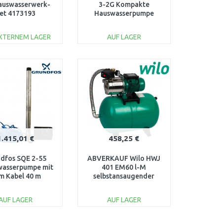
auswasserwerk-
3-2G Kompakte
et 4173193
Hauswasserpumpe
4271548
EXTERNEM LAGER
AUF LAGER
IN DEN
IN DEN
ARENKORB
WARENKORB
Vergleichen
Vergleichen
1.415,01 €
458,25 €
dfos SQE 2-55
ABVERKAUF Wilo HWJ
wasserpumpe mit
401 EM60 l-M
m Kabel 40 m
selbstansaugender
96524505
Trinkwassererhitzer
2865898 NACH SERVICE
AUF LAGER
AUF LAGER
IN DEN
IN DEN