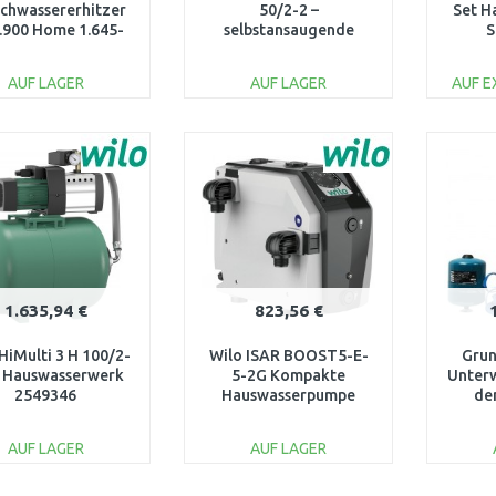
chwassererhitzer
50/2-2 –
Set H
.900 Home 1.645-
selbstansaugende
S
760.0
Hauswasseranlage 50 l
4265554
AUF LAGER
AUF LAGER
AUF 
IN DEN
IN DEN
WARENKORB
WARENKORB
W
Vergleichen
Vergleichen
1.635,94 €
823,56 €
HiMulti 3 H 100/2-
Wilo ISAR BOOST5-E-
Grun
P Hauswasserwerk
5-2G Kompakte
Unter
2549346
Hauswasserpumpe
de
4271549
AUF LAGER
AUF LAGER
IN DEN
IN DEN