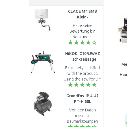
CLAGE M4 SMB
Klein-
Durchlauferhitzer
Habe keine
Übertischanlage 4,4
Bewertung bin
kW 230 V 1500-
Neukunde..
17104
HiKOKI C10RJWAZ
Tischkreissäge
Me
(1520W/255mm)
Extremelly satisfied
with the product.
Hau
Using the saw for DIY
(1
but the quality is top.
Fence is fantastic...
Grundfos JP 4-47
PT-H 60L
Hauswasserwerk
Von den Daten
99594664
besser als
Baumarktpumpen