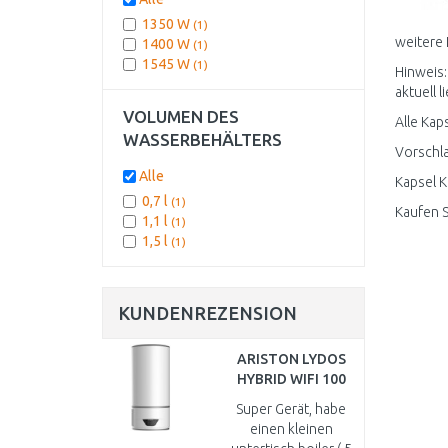
1350 W
(1)
weitere 
1400 W
(1)
1545 W
(1)
Hinweis:
aktuell l
VOLUMEN DES
Alle Kap
WASSERBEHÄLTERS
Vorschla
Alle
Kapsel K
0,7 l
(1)
Kaufen S
1,1 l
(1)
1,5 l
(1)
KUNDENREZENSION
ARISTON LYDOS
HYBRID WIFI 100
Warmwasserspeicher
Super Gerät, habe
100l 1,2kW 3629065
einen kleinen