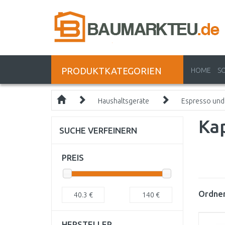
PRODUKTKATEGORIEN
HOME
S
Haushaltsgeräte
Espresso und
Ka
SUCHE VERFEINERN
PREIS
Ordnen
40.3
€
140
€
HERSTELLER