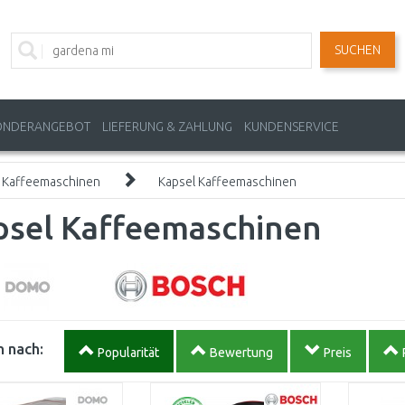
SUCHEN
ONDERANGEBOT
LIEFERUNG & ZAHLUNG
KUNDENSERVICE
 Kaffeemaschinen
Kapsel Kaffeemaschinen
psel Kaffeemaschinen
 nach:
Popularität
Bewertung
Preis