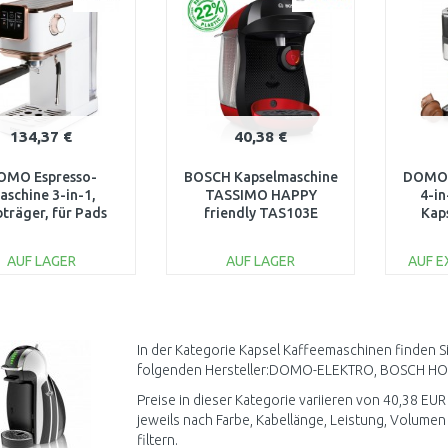
134,37 €
40,38 €
OMO Espresso-
BOSCH Kapselmaschine
DOMO 
aschine 3-in-1,
TASSIMO HAPPY
4-in
bträger, für Pads
friendly TAS103E
Kap
 Kapseln DO746K
AUF LAGER
AUF LAGER
AUF 
IN DEN
IN DEN
WARENKORB
WARENKORB
W
Vergleichen
Vergleichen
In der Kategorie Kapsel Kaffeemaschinen finden S
folgenden Hersteller:DOMO-ELEKTRO, BOSCH H
Preise in dieser Kategorie variieren von 40,38 EUR
jeweils nach Farbe, Kabellänge, Leistung, Volume
filtern.