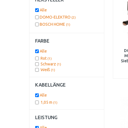
Alle
DOMO-ELEKTRO
(2)
BOSCH HOME
(1)
FARBE
D
Alle
M
Rot
(1)
Sie
Schwarz
(1)
und
Weiß
(1)
KABELLÄNGE
Alle
1,05 m
(1)
LEISTUNG
Alle