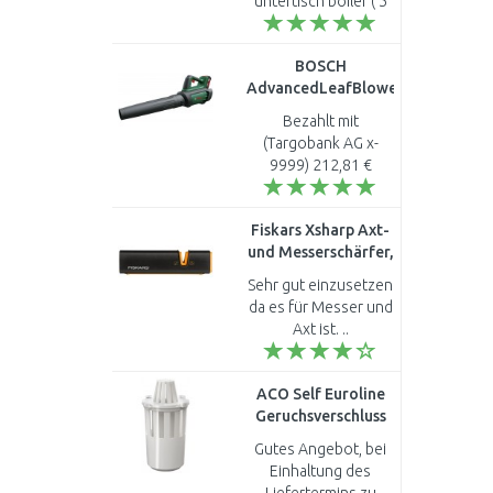
untertisch boiler ( 5
Liter) und einen
Badeofen dadurch
BOSCH
ersetzen können. ..
AdvancedLeafBlower
36V-750 Akku-
Bezahlt mit
Laubbläser, 1
(Targobank AG x-
Akkupack
9999) 212,81 €
06008C6000
Versand an udo
baldus Kirchstrasse
Fiskars Xsharp Axt-
49 56316 Raubach
und Messerschärfer,
Deutschland
16,5cm (120740)
Versanddetails
Sehr gut einzusetzen
1000601
Versanddetails anz..
da es für Messer und
Axt ist. ..
ACO Self Euroline
Geruchsverschluss
für Rinne 2-teilig
Gutes Angebot, bei
01666
Einhaltung des