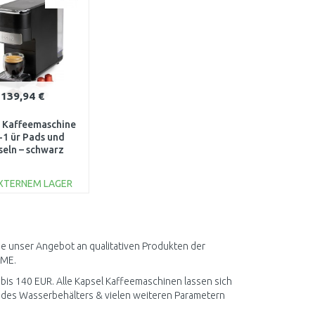
139,94 €
Kaffeemaschine
-1 ür Pads und
seln – schwarz
DO748K
EXTERNEM LAGER
IN DEN
ARENKORB
Vergleichen
ie unser Angebot an qualitativen Produkten der
OME.
 bis 140 EUR. Alle Kapsel Kaffeemaschinen lassen sich
n des Wasserbehälters & vielen weiteren Parametern