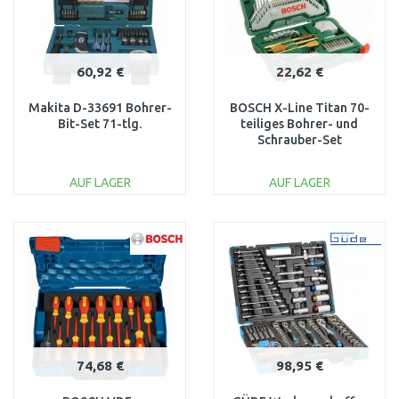
60,92 €
22,62 €
Makita D-33691 Bohrer-
BOSCH X-Line Titan 70-
Bit-Set 71-tlg.
teiliges Bohrer- und
Schrauber-Set
2607019329
AUF LAGER
AUF LAGER
IN DEN
IN DEN
WARENKORB
WARENKORB
Vergleichen
Vergleichen
74,68 €
98,95 €