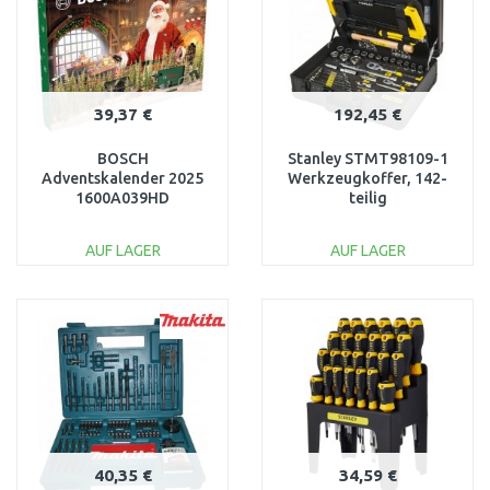
39,37 €
192,45 €
BOSCH
Stanley STMT98109-1
Adventskalender 2025
Werkzeugkoffer, 142-
1600A039HD
teilig
AUF LAGER
AUF LAGER
IN DEN
IN DEN
WARENKORB
WARENKORB
Vergleichen
Vergleichen
40,35 €
34,59 €