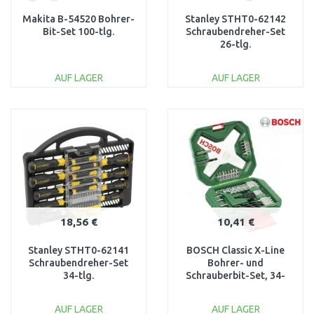
Makita B-54520 Bohrer-
Stanley STHT0-62142
Bit-Set 100-tlg.
Schraubendreher-Set
26-tlg.
AUF LAGER
AUF LAGER
IN DEN
IN DEN
WARENKORB
WARENKORB
Vergleichen
Vergleichen
18,56 €
10,41 €
Stanley STHT0-62141
BOSCH Classic X-Line
Schraubendreher-Set
Bohrer- und
34-tlg.
Schrauberbit-Set, 34-
teilig 2607010608
AUF LAGER
AUF LAGER