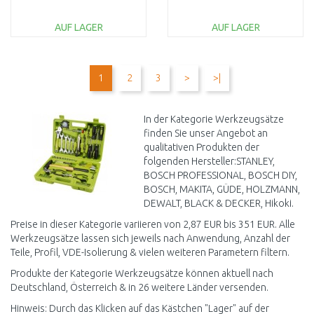
Schraubendreher-Set,
10-teilig
AUF LAGER
AUF LAGER
IN DEN
IN DEN
WARENKORB
WARENKORB
1
2
3
>
>|
Vergleichen
Vergleichen
In der Kategorie Werkzeugsätze
finden Sie unser Angebot an
qualitativen Produkten der
folgenden Hersteller:STANLEY,
BOSCH PROFESSIONAL, BOSCH DIY,
BOSCH, MAKITA, GÜDE, HOLZMANN,
DEWALT, BLACK & DECKER, Hikoki.
Preise in dieser Kategorie variieren von 2,87 EUR bis 351 EUR. Alle
Werkzeugsätze lassen sich jeweils nach Anwendung, Anzahl der
Teile, Profil, VDE-Isolierung & vielen weiteren Parametern filtern.
Produkte der Kategorie Werkzeugsätze können aktuell nach
Deutschland, Österreich & in 26 weitere Länder versenden.
Hinweis: Durch das Klicken auf das Kästchen "Lager" auf der