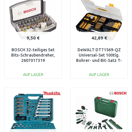
9,50 €
42,89 €
BOSCH 32-teiliges Set
DeWALT DT71569-QZ
Bits-Schraubendreher,
Universal-Set 100tlg.
2607017319
Bohrer- und Bit-Satz T-
Stak kompatibel
AUF LAGER
AUF LAGER
IN DEN
IN DEN
WARENKORB
WARENKORB
Vergleichen
Vergleichen