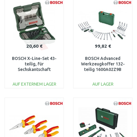
Vergleichen
Vergleichen
20,60 €
99,82 €
BOSCH X-Line-Set 43-
BOSCH Advanced
teilig, für
Werkzeugkoffer 132-
Sechskantschaft
teilig 1600A02Z9B
2607019613
AUF EXTERNEM LAGER
AUF LAGER
IN DEN
IN DEN
WARENKORB
WARENKORB
Vergleichen
Vergleichen