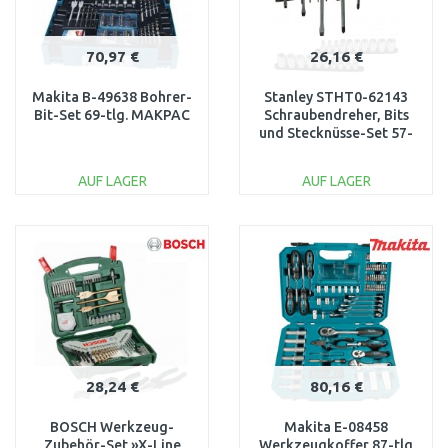
70,97 €
26,16 €
Makita B-49638 Bohrer-
Stanley STHT0-62143
Bit-Set 69-tlg. MAKPAC
Schraubendreher, Bits
und Stecknüsse-Set 57-
tlg.
AUF LAGER
AUF LAGER
IN DEN
IN DEN
WARENKORB
WARENKORB
Vergleichen
Vergleichen
28,24 €
80,16 €
BOSCH Werkzeug-
Makita E-08458
Zubehör-Set »X-Line
Werkzeugkoffer 87-tlg