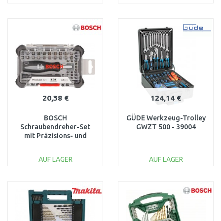
IN DEN
IN DEN
WARENKORB
WARENKORB
Vergleichen
Vergleichen
20,38 €
124,14 €
BOSCH
GÜDE Werkzeug-Trolley
Schraubendreher-Set
GWZT 500 - 39004
mit Präzisions- und
Standardbits, 42tlg.
2607002835
AUF LAGER
AUF LAGER
IN DEN
IN DEN
WARENKORB
WARENKORB
Vergleichen
Vergleichen