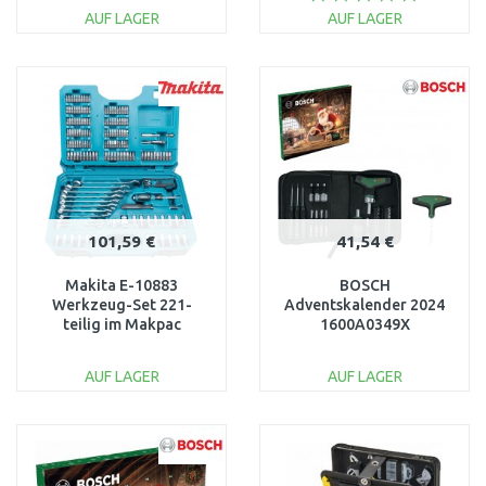
AUF LAGER
AUF LAGER
IN DEN
IN DEN
WARENKORB
WARENKORB
Vergleichen
Vergleichen
101,59 €
41,54 €
Makita E-10883
BOSCH
Werkzeug-Set 221-
Adventskalender 2024
teilig im Makpac
1600A0349X
AUF LAGER
AUF LAGER
IN DEN
IN DEN
WARENKORB
WARENKORB
Vergleichen
Vergleichen