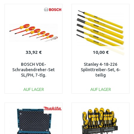
WARENKORB
WARENKORB
Vergleichen
Vergleichen
33,92 €
10,00 €
BOSCH VDE-
Stanley 4-18-226
Schraubendreher-Set
Splinttreiber-Set, 6-
SL/PH, 7-tlg.
teilig
1600A02NF7
AUF LAGER
AUF LAGER
IN DEN
IN DEN
WARENKORB
WARENKORB
Vergleichen
Vergleichen