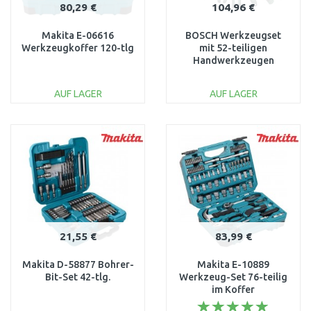
80,29 €
104,96 €
Makita E-06616
BOSCH Werkzeugset
Werkzeugkoffer 120-tlg
mit 52-teiligen
Handwerkzeugen
1600A02BY7
AUF LAGER
AUF LAGER
IN DEN
IN DEN
WARENKORB
WARENKORB
Vergleichen
Vergleichen
21,55 €
83,99 €
Makita D-58877 Bohrer-
Makita E-10889
Bit-Set 42-tlg.
Werkzeug-Set 76-teilig
im Koffer