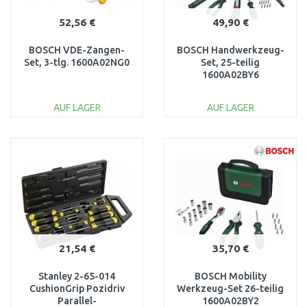
52,56 €
49,90 €
BOSCH VDE-Zangen-
BOSCH Handwerkzeug-
Set, 3-tlg. 1600A02NG0
Set, 25-teilig
1600A02BY6
AUF LAGER
AUF LAGER
IN DEN
IN DEN
WARENKORB
WARENKORB
Vergleichen
Vergleichen
21,54 €
35,70 €
Stanley 2-65-014
BOSCH Mobility
CushionGrip Pozidriv
Werkzeug-Set 26-teilig
Parallel-
1600A02BY2