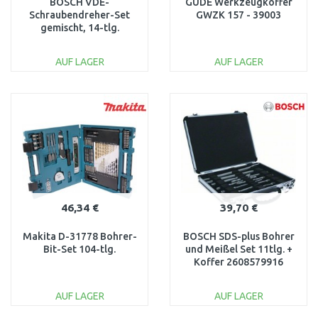
BOSCH VDE-
GÜDE Werkzeugkoffer
Schraubendreher-Set
GWZK 157 - 39003
gemischt, 14-tlg.
1600A02NF9
AUF LAGER
AUF LAGER
IN DEN
IN DEN
WARENKORB
WARENKORB
Vergleichen
Vergleichen
46,34 €
39,70 €
Makita D-31778 Bohrer-
BOSCH SDS-plus Bohrer
Bit-Set 104-tlg.
und Meißel Set 11tlg. +
Koffer 2608579916
AUF LAGER
AUF LAGER
IN DEN
IN DEN