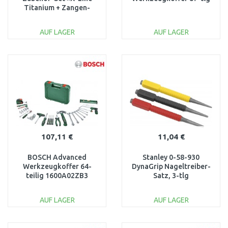
Titanium + Zangen-
Set«, 70tlg. 2607017197
AUF LAGER
AUF LAGER
IN DEN
IN DEN
WARENKORB
WARENKORB
Vergleichen
Vergleichen
107,11 €
11,04 €
BOSCH Advanced
Stanley 0-58-930
Werkzeugkoffer 64-
DynaGrip Nageltreiber-
teilig 1600A02ZB3
Satz, 3-tlg
AUF LAGER
AUF LAGER
IN DEN
IN DEN
WARENKORB
WARENKORB