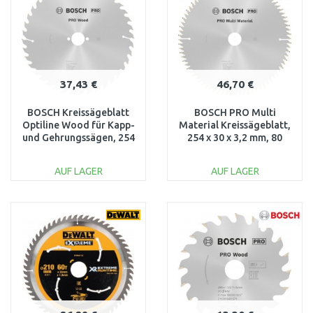
37,43 €
46,70 €
BOSCH Kreissägeblatt
BOSCH PRO Multi
Optiline Wood für Kapp-
Material Kreissägeblatt,
und Gehrungssägen, 254
254 x 30 x 3,2 mm, 80
mm 2608640444
2608640450
AUF LAGER
AUF LAGER
IN DEN
IN DEN
WARENKORB
WARENKORB
Vergleichen
Vergleichen