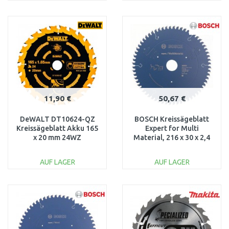
IN DEN
IN DEN
WARENKORB
WARENKORB
Vergleichen
Vergleichen
11,90 €
50,67 €
DeWALT DT10624-QZ
BOSCH Kreissägeblatt
Kreissägeblatt Akku 165
Expert for Multi
x 20 mm 24WZ
Material, 216 x 30 x 2,4
mm 2608642493
AUF LAGER
AUF LAGER
IN DEN
IN DEN
WARENKORB
WARENKORB
Vergleichen
Vergleichen