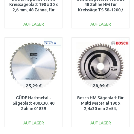
Kreissägeblatt 190 x 30 x
48 Zähne HM für
2,6 mm, 48 Zähne, für
Kreissäge TS 58-1200 /
Holz, 2608640617
TS 57-1400 KE, 58334
AUF LAGER
AUF LAGER
IN DEN
IN DEN
WARENKORB
WARENKORB
Vergleichen
Vergleichen
25,29 €
28,99 €
GÜDE Hartmetall-
Bosch HM Sägeblatt für
Sägeblatt 400X30, 40
Multi Material 190 x
Zähne 01839
2,4x30 mm Z=54,
2608640509
AUF LAGER
AUF LAGER
IN DEN
IN DEN