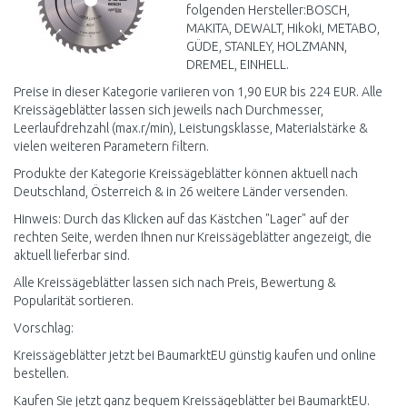
folgenden Hersteller:BOSCH,
MAKITA, DEWALT, Hikoki, METABO,
GÜDE, STANLEY, HOLZMANN,
DREMEL, EINHELL.
Preise in dieser Kategorie variieren von 1,90 EUR bis 224 EUR. Alle
Kreissägeblätter lassen sich jeweils nach Durchmesser,
Leerlaufdrehzahl (max.r/min), Leistungsklasse, Materialstärke &
vielen weiteren Parametern filtern.
Produkte der Kategorie Kreissägeblätter können aktuell nach
Deutschland, Österreich & in 26 weitere Länder versenden.
Hinweis: Durch das Klicken auf das Kästchen "Lager" auf der
rechten Seite, werden Ihnen nur Kreissägeblätter angezeigt, die
aktuell lieferbar sind.
Alle Kreissägeblätter lassen sich nach Preis, Bewertung &
Popularität sortieren.
Vorschlag:
Kreissägeblätter jetzt bei BaumarktEU günstig kaufen und online
bestellen.
Kaufen Sie jetzt ganz bequem Kreissägeblätter bei BaumarktEU.