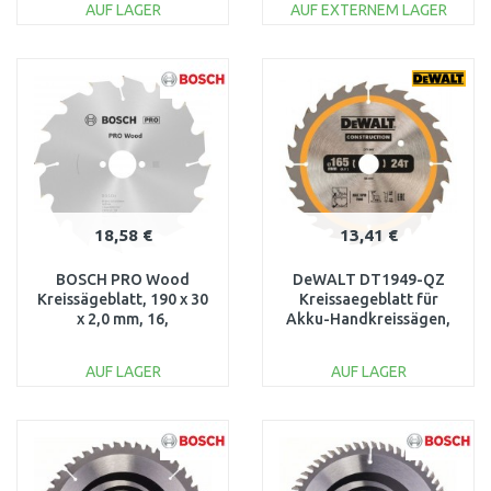
AUF LAGER
AUF EXTERNEM LAGER
IN DEN
IN DEN
WARENKORB
WARENKORB
Vergleichen
Vergleichen
18,58 €
13,41 €
BOSCH PRO Wood
DeWALT DT1949-QZ
Kreissägeblatt, 190 x 30
Kreissaegeblatt für
x 2,0 mm, 16,
Akku-Handkreissägen,
2608641184
165/20 mm, 24WZ
AUF LAGER
AUF LAGER
IN DEN
IN DEN
WARENKORB
WARENKORB
Vergleichen
Vergleichen