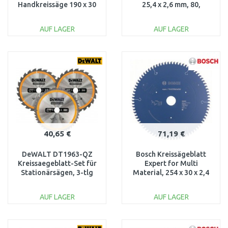
Handkreissäge 190 x 30
25,4 x 2,6 mm, 80,
mm 24WZ
2608643061
AUF LAGER
AUF LAGER
IN DEN
IN DEN
WARENKORB
WARENKORB
Vergleichen
Vergleichen
40,65 €
71,19 €
DeWALT DT1963-QZ
Bosch Kreissägeblatt
Kreissaegeblatt-Set für
Expert for Multi
Stationärsägen, 3-tlg
Material, 254 x 30 x 2,4
mm, 80 2608642528
AUF LAGER
AUF LAGER
IN DEN
IN DEN
WARENKORB
WARENKORB