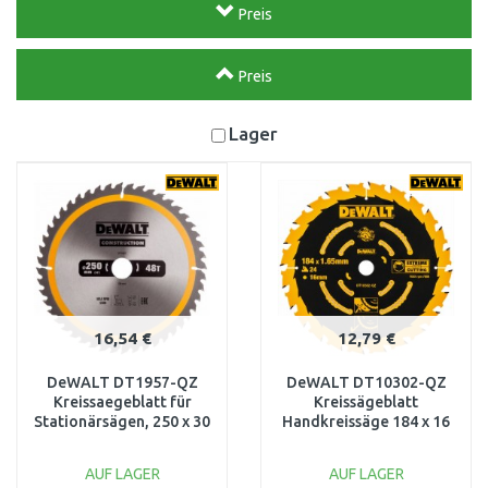
Preis
Preis
Lager
16,54 €
12,79 €
DeWALT DT1957-QZ
DeWALT DT10302-QZ
Kreissaegeblatt für
Kreissägeblatt
Stationärsägen, 250 x 30
Handkreissäge 184 x 16
mm, 48WZ
mm 24WZ
AUF LAGER
AUF LAGER