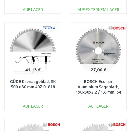
B-08551
2608640447
AUF LAGER
AUF EXTERNEM LAGER
IN DEN
IN DEN
WARENKORB
WARENKORB
Vergleichen
Vergleichen
41,13 €
27,00 €
GÜDE Kreissägeblatt SK
BOSCH Eco for
500 x 30 mm 40Z 01818
Aluminium Sägeblatt,
190x30x2,2 / 1,6 mm, 54
Zähne 2608644389
AUF LAGER
AUF LAGER
IN DEN
IN DEN
WARENKORB
WARENKORB
Vergleichen
Vergleichen