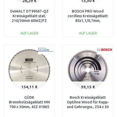
26,29 €
13,30 €
DeWALT DT99567-QZ
BOSCH PRO Wood
Kreissägeblatt stat.
cordless Kreissägeblatt
210/30mm 60WZ/FZ
85x1,1/0,7mm,
2608643071
AUF LAGER
AUF LAGER
IN DEN
IN DEN
WARENKORB
WARENKORB
Vergleichen
Vergleichen
154,11 €
39,15 €
GÜDE
Bosch Kreissägeblatt
Brennholzsägeblatt HM
Optiline Wood für Kapp-
700 x 30mm, 42Z 01865
und Gehrungss., 254 x 30
x 2,5, 80,2608640437