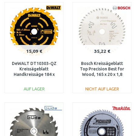
WARENKORB
WARENKORB
Vergleichen
Vergleichen
15,09 €
35,22 €
DeWALT DT10303-QZ
Bosch Kreissägeblatt
Kreissägeblatt
Top Precision Best for
Handkreissäge 184 x
Wood, 165 x 20 x 1,8
16mm 40WZ
mm, 48
AUF LAGER
NICHT AUF LAGER
IN DEN
IN DEN
WARENKORB
WARENKORB
Vergleichen
Vergleichen