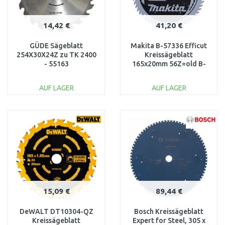
14,42 €
41,20 €
GÜDE Sägeblatt
Makita B-57336 Efficut
254X30X24Z zu TK 2400
Kreissägeblatt
- 55163
165x20mm 56Z=old B-
57320
AUF LAGER
AUF LAGER
IN DEN
IN DEN
WARENKORB
WARENKORB
Vergleichen
Vergleichen
15,09 €
89,44 €
DeWALT DT10304-QZ
Bosch Kreissägeblatt
Kreissägeblatt
Expert for Steel, 305 x