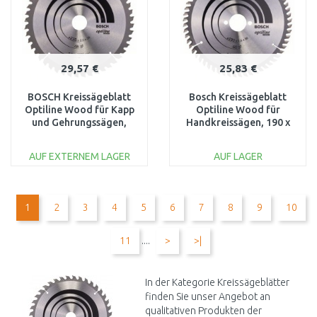
29,57 €
25,83 €
BOSCH Kreissägeblatt
Bosch Kreissägeblatt
Optiline Wood für Kapp
Optiline Wood für
und Gehrungssägen,
Handkreissägen, 190 x
216x30x2,0mm, 48
30 x 2,6 mm, 60
2608640432
AUF EXTERNEM LAGER
AUF LAGER
IN DEN
IN DEN
WARENKORB
WARENKORB
1
2
3
4
5
6
7
8
9
10
Vergleichen
Vergleichen
11
....
>
>|
In der Kategorie Kreissägeblätter
finden Sie unser Angebot an
qualitativen Produkten der