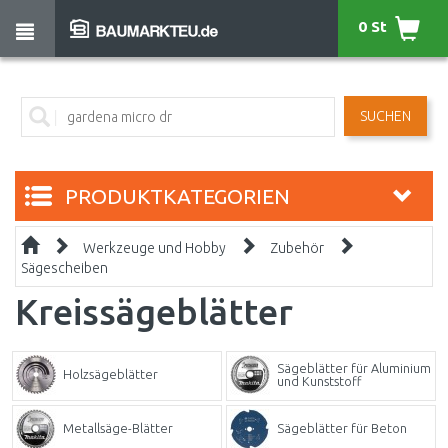
0 St
SUCHEN
PRODUKTKATEGORIEN
Werkzeuge und Hobby
Zubehör
Sägescheiben
Kreissägeblätter
Sägeblätter für Aluminium
Holzsägeblätter
und Kunststoff
Metallsäge-Blätter
Sägeblätter für Beton