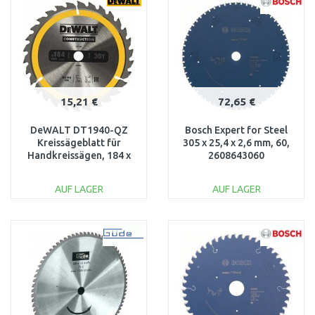
Vergleichen
Vergleichen
15,21 €
72,65 €
DeWALT DT1940-QZ
Bosch Expert for Steel
Kreissägeblatt für
305 x 25,4 x 2,6 mm, 60,
Handkreissägen, 184 x
2608643060
16 mm, 30WZ
AUF LAGER
AUF LAGER
IN DEN
IN DEN
WARENKORB
WARENKORB
Vergleichen
Vergleichen