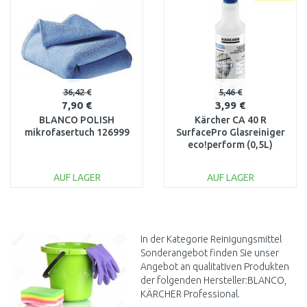
36,42 €
5,46 €
7,90 €
3,99 €
BLANCO POLISH
Kärcher CA 40 R
mikrofasertuch 126999
SurfacePro Glasreiniger
eco!perform (0,5L)
6.295-687.0
AUF LAGER
AUF LAGER
IN DEN
IN DEN
WARENKORB
WARENKORB
Vergleichen
Vergleichen
In der Kategorie Reinigungsmittel
Sonderangebot finden Sie unser
Angebot an qualitativen Produkten
der folgenden Hersteller:BLANCO,
KÄRCHER Professional.