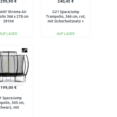
299,90 €
240,45 €
WAY Xtreme Air
G21 SpaceJump
lin 366 x 278 cm
Trampolin, 366 cm, rot,
59104
mit Sicherheitsnetz +
gratis Leiter 69042690
AUF LAGER
AUF LAGER
IN DEN
IN DEN
ARENKORB
WARENKORB
Vergleichen
Vergleichen
199,00 €
1 SpaceJump
polin, 305 cm,
chwarz, mit
cherheitsnetz
6904268