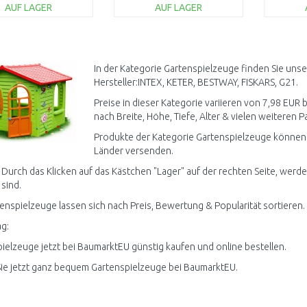
AUF LAGER
AUF LAGER
IN DEN
IN DEN
WARENKORB
WARENKORB
W
Vergleichen
Vergleichen
In der Kategorie Gartenspielzeuge finden Sie uns
Hersteller:INTEX, KETER, BESTWAY, FISKARS, G21.
Preise in dieser Kategorie variieren von 7,98 EUR 
nach Breite, Höhe, Tiefe, Alter & vielen weiteren P
Produkte der Kategorie Gartenspielzeuge können a
Länder versenden.
 Durch das Klicken auf das Kästchen "Lager" auf der rechten Seite, werde
 sind.
tenspielzeuge lassen sich nach Preis, Bewertung & Popularität sortieren.
g:
ielzeuge jetzt bei BaumarktEU günstig kaufen und online bestellen.
ie jetzt ganz bequem Gartenspielzeuge bei BaumarktEU.