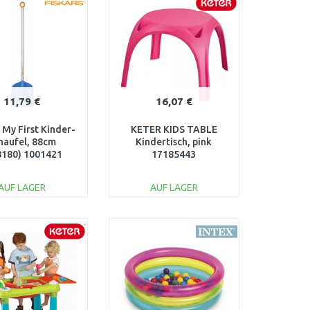
Vergleichen
Vergleichen
11,79 €
16,07 €
 My First Kinder-
KETER KIDS TABLE
haufel, 88cm
Kindertisch, pink
8180) 1001421
17185443
AUF LAGER
AUF LAGER
IN DEN
IN DEN
ARENKORB
WARENKORB
Vergleichen
Vergleichen