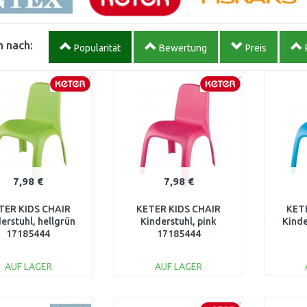
 nach:
Popularität
Bewertung
Preis
7,98 €
7,98 €
TER KIDS CHAIR
KETER KIDS CHAIR
KET
erstuhl, hellgrün
Kinderstuhl, pink
Kinde
17185444
17185444
AUF LAGER
AUF LAGER
IN DEN
IN DEN
WARENKORB
WARENKORB
W