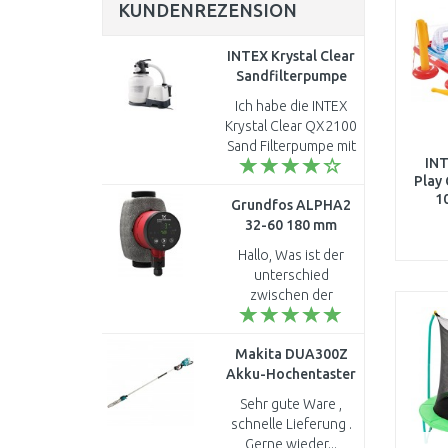
KUNDENREZENSION
INTEX Krystal Clear
Sandfilterpumpe
mit Chlorinator
Ich habe die INTEX
Familienpool Filter
Krystal Clear QX2100
Pool 10 m3/h 26680
Sand Filterpumpe mit
INT
chlorinator 6 m3/h
Play 
26676 gekauft, da die
1
Grundfos ALPHA2
alte laute Geräusche
32-60 180 mm
gemacht hat. Die..
1x230V
Hallo, Was ist der
Umwälzpumpe
unterschied
97914908
zwischen der
Grundfos 32 60 180
und der 32 80 180 ?
Makita DUA300Z
MFG ..
Akku-Hochentaster
Li-Ion Akku 2x18 V
Sehr gute Ware ,
schnelle Lieferung .
Gerne wieder...