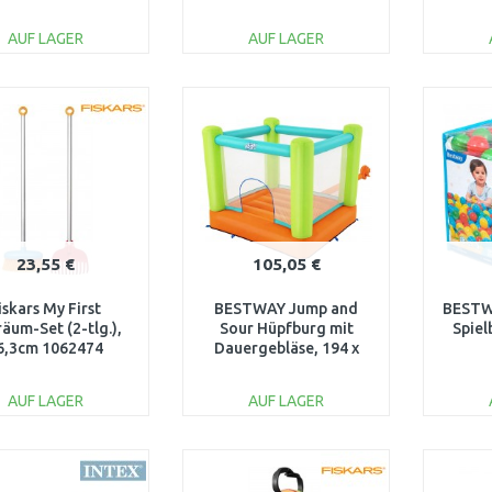
cm 45642
AUF LAGER
AUF LAGER
IN DEN
IN DEN
WARENKORB
WARENKORB
W
Vergleichen
Vergleichen
23,55 €
105,05 €
iskars My First
BESTWAY Jump and
BESTWA
äum-Set (2-tlg.),
Sour Hüpfburg mit
Spiel
6,3cm 1062474
Dauergebläse, 194 x
175 x 170 cm 53394
AUF LAGER
AUF LAGER
IN DEN
IN DEN
WARENKORB
WARENKORB
W