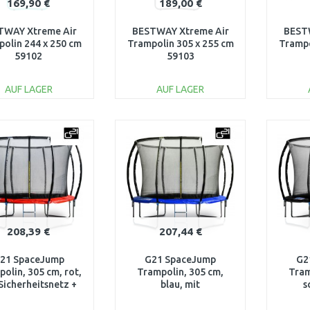
169,90 €
189,00 €
TWAY Xtreme Air
BESTWAY Xtreme Air
BEST
olin 244 x 250 cm
Trampolin 305 x 255 cm
Trampo
59102
59103
AUF LAGER
AUF LAGER
IN DEN
IN DEN
WARENKORB
WARENKORB
W
Vergleichen
Vergleichen
208,39 €
207,44 €
21 SpaceJump
G21 SpaceJump
G2
olin, 305 cm, rot,
Trampolin, 305 cm,
Tram
Sicherheitsnetz +
blau, mit
s
is Leiter 69042680
Sicherheitsnetz + gratis
Si
Leiter 69042681