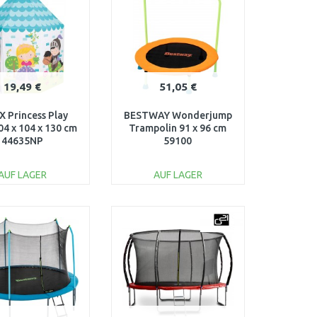
Vergleichen
Vergleichen
19,49 €
51,05 €
X Princess Play
BESTWAY Wonderjump
04 x 104 x 130 cm
Trampolin 91 x 96 cm
44635NP
59100
AUF LAGER
AUF LAGER
IN DEN
IN DEN
ARENKORB
WARENKORB
Vergleichen
Vergleichen