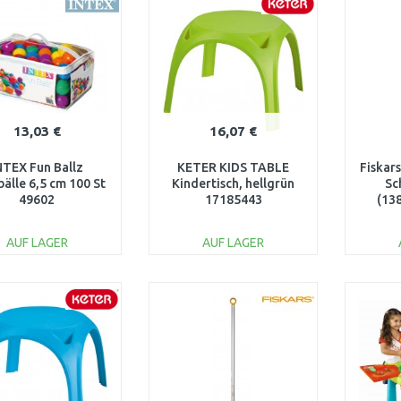
Vergleichen
Vergleichen
13,03 €
16,07 €
NTEX Fun Ballz
KETER KIDS TABLE
Fiskars
bälle 6,5 cm 100 St
Kindertisch, hellgrün
Sc
49602
17185443
(13
AUF LAGER
AUF LAGER
IN DEN
IN DEN
WARENKORB
WARENKORB
W
Vergleichen
Vergleichen