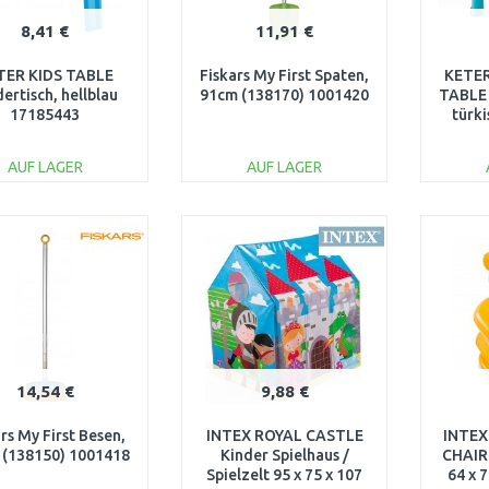
8,41 €
11,91 €
TER KIDS TABLE
Fiskars My First Spaten,
KETER
ertisch, hellblau
91cm (138170) 1001420
TABLE 
17185443
türk
AUF LAGER
AUF LAGER
IN DEN
IN DEN
WARENKORB
WARENKORB
W
Vergleichen
Vergleichen
14,54 €
9,88 €
rs My First Besen,
INTEX ROYAL CASTLE
INTEX
 (138150) 1001418
Kinder Spielhaus /
CHAIR 
Spielzelt 95 x 75 x 107
64 x 