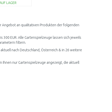
AUF LAGER
IN DEN
ARENKORB
Vergleichen
er Angebot an qualitativen Produkten der folgenden
bis 300 EUR. Alle Gartenspielzeuge lassen sich jeweils
arametern filtern.
ktuell nach Deutschland, Österreich & in 26 weitere
n Ihnen nur Gartenspielzeuge angezeigt, die aktuell