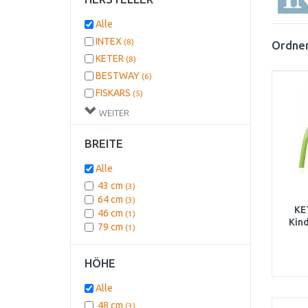
Alle
INTEX
(8)
Ordnen
KETER
(8)
BESTWAY
(6)
FISKARS
(5)
G21
(4)
WEITER
BREITE
Alle
43 cm
(3)
64 cm
(3)
KE
46 cm
(1)
Kind
79 cm
(1)
HÖHE
Alle
48 cm
(3)