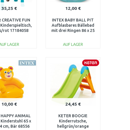
35,25 €
12,00 €
 CREATIVE FUN
INTEX BABY BALL PIT
Kinderspieltisch,
Aufblasbares Bällebad
is/rot 17184058
mit drei Ringen 86 x 25
cm 48674
AUF LAGER
AUF LAGER
IN DEN
IN DEN
ARENKORB
WARENKORB
Vergleichen
Vergleichen
10,00 €
24,45 €
 HAPPY ANIMAL
KETER BOOGIE
Kinderstuhl 65 x
Kinderrutsche,
74 cm, Bär 68556
hellgrün/orange