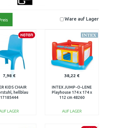
Ware auf
Lager
Preis
7,98 €
38,22 €
ER KIDS CHAIR
INTEX JUMP-O-LENE
rstuhl, hellblau
Playhouse 174 x 174 x
17185444
112 cm 48260
AUF LAGER
AUF LAGER
IN DEN
IN DEN
ARENKORB
WARENKORB