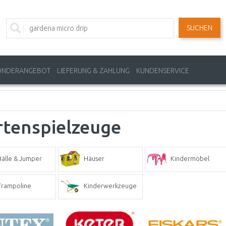
SUCHEN
ONDERANGEBOT
LIEFERUNG & ZAHLUNG
KUNDENSERVICE
rtenspielzeuge
Bälle & Jumper
Häuser
Kindermöbel
Trampoline
Kinderwerkzeuge