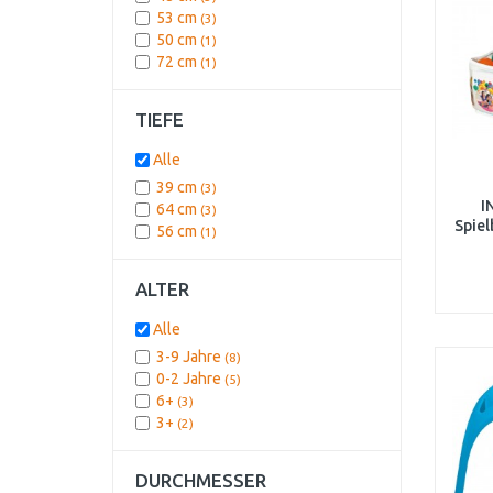
53 cm
(3)
50 cm
(1)
72 cm
(1)
TIEFE
Alle
39 cm
(3)
I
64 cm
(3)
Spiel
56 cm
(1)
ALTER
Alle
3-9 Jahre
(8)
0-2 Jahre
(5)
6+
(3)
3+
(2)
DURCHMESSER