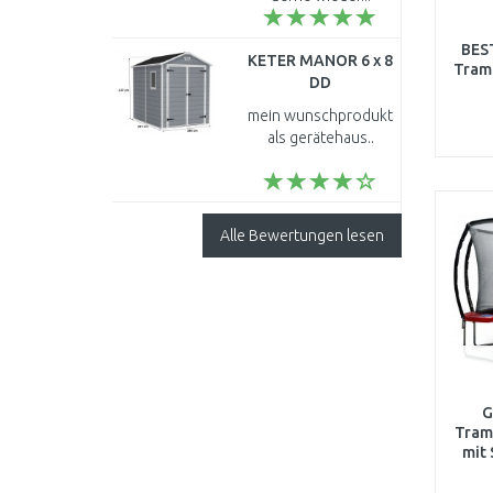
BES
KETER MANOR 6 x 8
Tramp
DD
Kunststoffgerätehaus,
mein wunschprodukt
186 x 237 x 227 cm
als gerätehaus..
17196659
Alle Bewertungen lesen
G
Tramp
mit 
grat