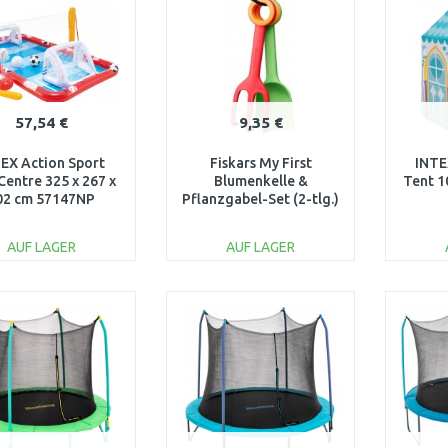
Vergleichen
Vergleichen
57,54 €
9,35 €
EX Action Sport
Fiskars My First
INTE
Centre 325 x 267 x
Blumenkelle &
Tent 1
02 cm 57147NP
Pflanzgabel-Set (2-tlg.)
1062471
AUF LAGER
AUF LAGER
IN DEN
IN DEN
WARENKORB
WARENKORB
W
Vergleichen
Vergleichen