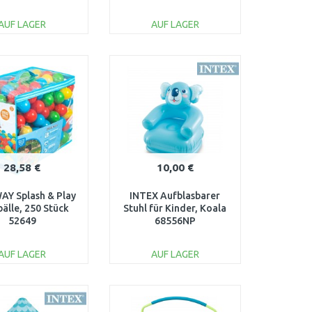
17609650
AUF LAGER
AUF LAGER
IN DEN
IN DEN
ARENKORB
WARENKORB
Vergleichen
Vergleichen
28,58 €
10,00 €
Y Splash & Play
INTEX Aufblasbarer
bälle, 250 Stück
Stuhl für Kinder, Koala
52649
68556NP
AUF LAGER
AUF LAGER
IN DEN
IN DEN
ARENKORB
WARENKORB