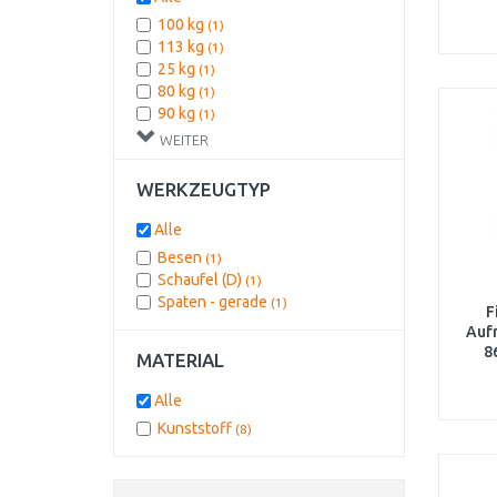
orange
(1)
100 kg
(1)
türkis/rot
(1)
113 kg
(1)
25 kg
(1)
80 kg
(1)
90 kg
(1)
WEITER
WERKZEUGTYP
Alle
Besen
(1)
Schaufel (D)
(1)
Spaten - gerade
(1)
F
Aufr
8
MATERIAL
Alle
Kunststoff
(8)