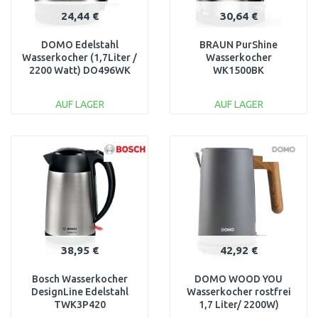
24,44 €
30,64 €
DOMO Edelstahl
BRAUN PurShine
Wasserkocher (1,7Liter /
Wasserkocher
2200 Watt) DO496WK
WK1500BK
AUF LAGER
AUF LAGER
IN DEN
IN DEN
WARENKORB
WARENKORB
Vergleichen
Vergleichen
38,95 €
42,92 €
Bosch Wasserkocher
DOMO WOOD YOU
DesignLine Edelstahl
Wasserkocher rostfrei
TWK3P420
1,7 Liter/ 2200W)
DO9268WK