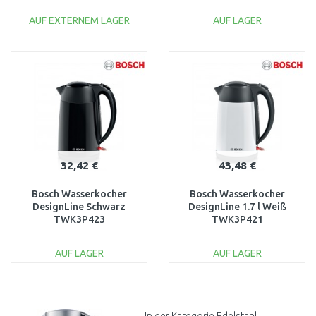
AUF EXTERNEM LAGER
AUF LAGER
IN DEN
IN DEN
WARENKORB
WARENKORB
Vergleichen
Vergleichen
32,42 €
43,48 €
Bosch Wasserkocher
Bosch Wasserkocher
DesignLine Schwarz
DesignLine 1.7 l Weiß
TWK3P423
TWK3P421
AUF LAGER
AUF LAGER
IN DEN
IN DEN
WARENKORB
WARENKORB
Vergleichen
Vergleichen