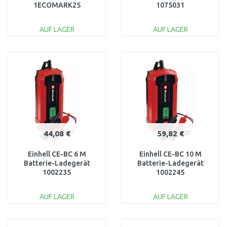
1ECOMARK25
1075031
AUF LAGER
AUF LAGER
IN DEN
IN DEN
WARENKORB
WARENKORB
Vergleichen
Vergleichen
44,08 €
59,82 €
Einhell CE-BC 6 M
Einhell CE-BC 10 M
Batterie-Ladegerät
Batterie-Ladegerät
1002235
1002245
AUF LAGER
AUF LAGER
IN DEN
IN DEN
WARENKORB
WARENKORB