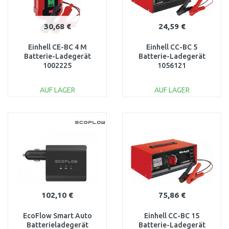
30,68 €
24,59 €
Einhell CE-BC 4 M
Einhell CC-BC 5
Batterie-Ladegerät
Batterie-Ladegerät
1002225
1056121
AUF LAGER
AUF LAGER
IN DEN
IN DEN
WARENKORB
WARENKORB
Vergleichen
Vergleichen
102,10 €
75,86 €
EcoFlow Smart Auto
Einhell CC-BC 15
Batterieladegerät
Batterie-Ladegerät