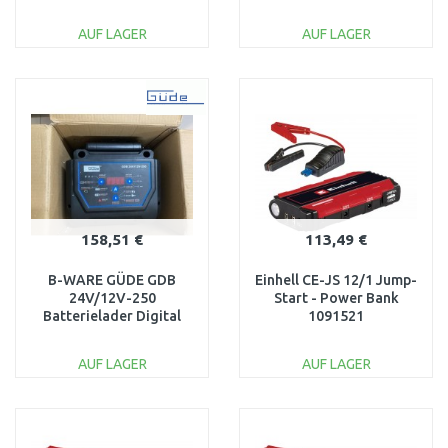
85146
AUF LAGER
AUF LAGER
IN DEN
IN DEN
WARENKORB
WARENKORB
Vergleichen
Vergleichen
158,51 €
113,49 €
B-WARE GÜDE GDB
Einhell CE-JS 12/1 Jump-
24V/12V-250
Start - Power Bank
Batterielader Digital
1091521
85129 GETESTET
AUF LAGER
AUF LAGER
IN DEN
IN DEN
WARENKORB
WARENKORB
Vergleichen
Vergleichen