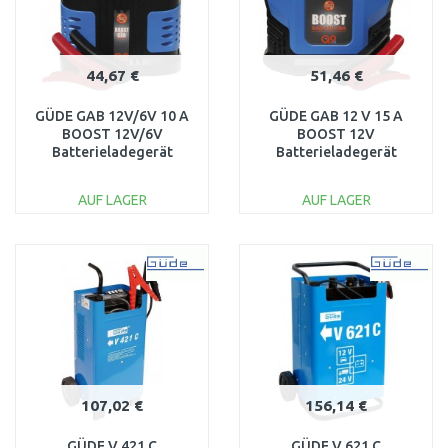
44,67 €
51,46 €
GÜDE GAB 12V/6V 10 A
GÜDE GAB 12 V 15 A
BOOST 12V/6V
BOOST 12V
Batterieladegerät
Batterieladegerät
Automatik
85143
Batterielader 85142
AUF LAGER
AUF LAGER
IN DEN
IN DEN
WARENKORB
WARENKORB
Vergleichen
Vergleichen
107,02 €
156,14 €
GÜDE V 421 C
GÜDE V 621 C