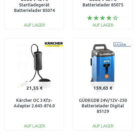
Startladegerät
Batterielader 85075
Batterielader 85074
AUF LAGER
AUF LAGER
IN DEN
IN DEN
WARENKORB
WARENKORB
Vergleichen
Vergleichen
21,55 €
159,63 €
Kärcher OC 3 Kfz-
GÜDEGDB 24V/12V-250
Adapter 2.643-876.0
Batterielader Digital
85129
AUF LAGER
AUF LAGER
IN DEN
IN DEN