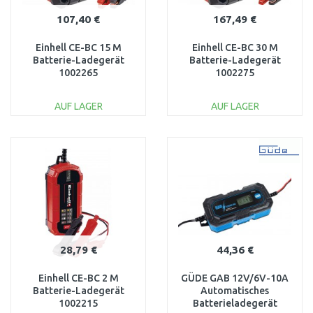
107,40 €
167,49 €
Einhell CE-BC 15 M
Einhell CE-BC 30 M
Batterie-Ladegerät
Batterie-Ladegerät
1002265
1002275
AUF LAGER
AUF LAGER
IN DEN
IN DEN
WARENKORB
WARENKORB
Vergleichen
Vergleichen
28,79 €
44,36 €
Einhell CE-BC 2 M
GÜDE GAB 12V/6V-10A
Batterie-Ladegerät
Automatisches
1002215
Batterieladegerät