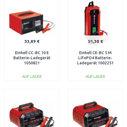
Vergleichen
Vergleichen
33,89 €
51,38 €
Einhell CC-BC 10 E
Einhell CE-BC 5 M
Batterie-Ladegerät
LiFePO4 Batterie-
1050821
Ladegerät 1002251
AUF LAGER
AUF LAGER
IN DEN
IN DEN
WARENKORB
WARENKORB
Vergleichen
Vergleichen