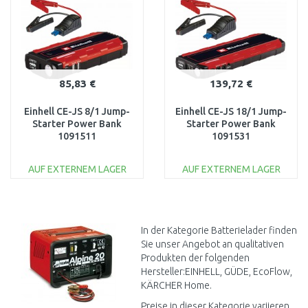
85,83 €
139,72 €
Einhell CE-JS 8/1 Jump-
Einhell CE-JS 18/1 Jump-
Starter Power Bank
Starter Power Bank
1091511
1091531
AUF EXTERNEM LAGER
AUF EXTERNEM LAGER
IN DEN
IN DEN
WARENKORB
WARENKORB
Vergleichen
Vergleichen
In der Kategorie Batterielader finden
Sie unser Angebot an qualitativen
Produkten der folgenden
Hersteller:EINHELL, GÜDE, EcoFlow,
KÄRCHER Home.
Preise in dieser Kategorie variieren