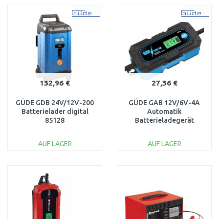
WARENKORB
WARENKORB
Vergleichen
Vergleichen
132,96 €
27,36 €
GÜDE GDB 24V/12V-200
GÜDE GAB 12V/6V-4A
Batterielader digital
Automatik
85128
Batterieladegerät
85145
AUF LAGER
AUF LAGER
IN DEN
IN DEN
WARENKORB
WARENKORB
Vergleichen
Vergleichen