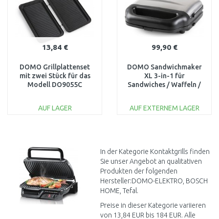
13,84 €
99,90 €
DOMO Grillplattenset
DOMO Sandwichmaker
mit zwei Stück für das
XL 3-in-1 für
Modell DO9055C
Sandwiches / Waffeln /
Grill DO9290C
AUF LAGER
AUF EXTERNEM LAGER
IN DEN
IN DEN
WARENKORB
WARENKORB
Vergleichen
Vergleichen
In der Kategorie Kontaktgrills finden
Sie unser Angebot an qualitativen
Produkten der folgenden
Hersteller:DOMO-ELEKTRO, BOSCH
HOME, Tefal.
Preise in dieser Kategorie variieren
von 13,84 EUR bis 184 EUR. Alle