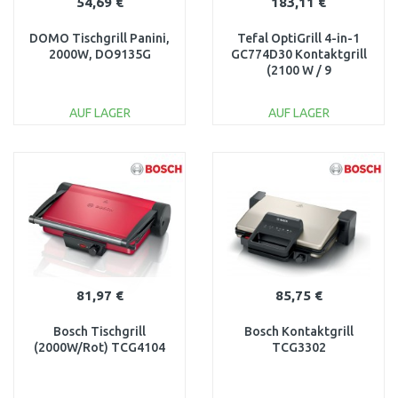
54,69 €
183,11 €
DOMO Tischgrill Panini,
Tefal OptiGrill 4-in-1
2000W, DO9135G
GC774D30 Kontaktgrill
(2100 W / 9
automatische
Programme)
AUF LAGER
AUF LAGER
IN DEN
IN DEN
WARENKORB
WARENKORB
Vergleichen
Vergleichen
81,97 €
85,75 €
Bosch Tischgrill
Bosch Kontaktgrill
(2000W/Rot) TCG4104
TCG3302