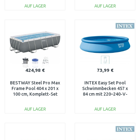
AUF LAGER
AUF LAGER
IN DEN
IN DEN
WARENKORB
WARENKORB
Vergleichen
Vergleichen
424,98 €
73,99 €
BESTWAY Steel Pro Max
INTEX Easy Set Pool
Frame Pool 404 x 201 x
Schwimmbecken 457 x
100 cm, Komplett-Set
84 cm mit 220–240-V-
mit Filterpumpe 56441
Filteranlage 28158NP
AUF LAGER
AUF LAGER
IN DEN
IN DEN
WARENKORB
WARENKORB
Vergleichen
Vergleichen