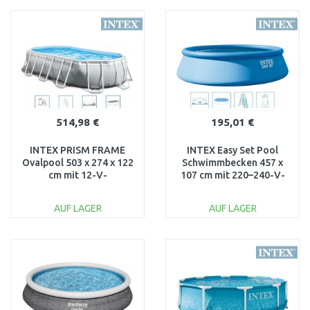
IN DEN
IN DEN
WARENKORB
WARENKORB
Vergleichen
Vergleichen
514,98 €
195,01 €
INTEX PRISM FRAME
INTEX Easy Set Pool
Ovalpool 503 x 274 x 122
Schwimmbecken 457 x
cm mit 12-V-
107 cm mit 220–240-V-
Filteranlage 26796GN
Filteranlage 26166NP
AUF LAGER
AUF LAGER
IN DEN
IN DEN
WARENKORB
WARENKORB
Vergleichen
Vergleichen