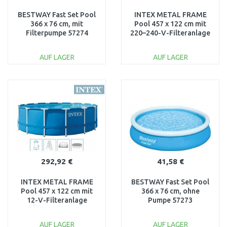
BESTWAY Fast Set Pool
INTEX METAL FRAME
366 x 76 cm, mit
Pool 457 x 122 cm mit
Filterpumpe 57274
220–240-V-Filteranlage
28242ND
AUF LAGER
AUF LAGER
IN DEN
IN DEN
WARENKORB
WARENKORB
Vergleichen
Vergleichen
292,92 €
41,58 €
INTEX METAL FRAME
BESTWAY Fast Set Pool
Pool 457 x 122 cm mit
366 x 76 cm, ohne
12-V-Filteranlage
Pumpe 57273
28242GN
AUF LAGER
AUF LAGER