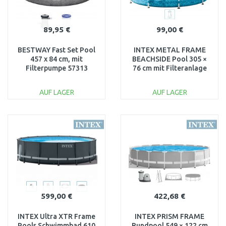
89,95 €
99,00 €
BESTWAY Fast Set Pool
INTEX METAL FRAME
457 x 84 cm, mit
BEACHSIDE Pool 305 ×
Filterpumpe 57313
76 cm mit Filteranlage
220–240V 28208NP
AUF LAGER
AUF LAGER
IN DEN
IN DEN
WARENKORB
WARENKORB
Vergleichen
Vergleichen
599,00 €
422,68 €
INTEX Ultra XTR Frame
INTEX PRISM FRAME
Pools Schwimmbad 610
Rundpool 549 × 122 cm