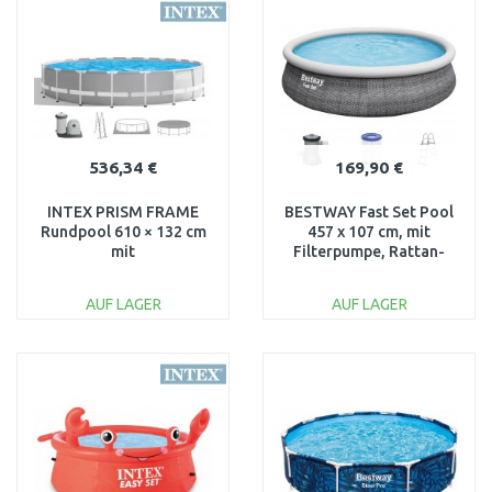
Vergleichen
Vergleichen
536,34 €
169,90 €
INTEX PRISM FRAME
BESTWAY Fast Set Pool
Rundpool 610 × 132 cm
457 x 107 cm, mit
mit
Filterpumpe, Rattan-
Kartuschenfilteranlage
Optik 57372
220–240V 26756NP
AUF LAGER
AUF LAGER
IN DEN
IN DEN
WARENKORB
WARENKORB
Vergleichen
Vergleichen