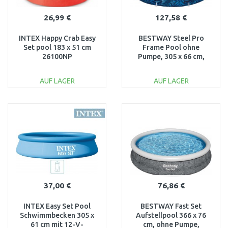
26,99 €
127,58 €
INTEX Happy Crab Easy
BESTWAY Steel Pro
Set pool 183 x 51 cm
Frame Pool ohne
26100NP
Pumpe, 305 x 66 cm,
buntes Zebra-Design
56985
AUF LAGER
AUF LAGER
IN DEN
IN DEN
WARENKORB
WARENKORB
Vergleichen
Vergleichen
37,00 €
76,86 €
INTEX Easy Set Pool
BESTWAY Fast Set
Schwimmbecken 305 x
Aufstellpool 366 x 76
61 cm mit 12-V-
cm, ohne Pumpe,