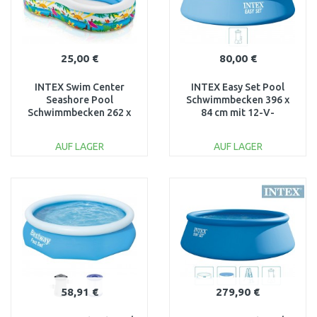
25,00 €
80,00 €
INTEX Swim Center
INTEX Easy Set Pool
Seashore Pool
Schwimmbecken 396 x
Schwimmbecken 262 x
84 cm mit 12-V-
160 x 46 cm 56490NP
Filteranlage 28142GN
AUF LAGER
AUF LAGER
IN DEN
IN DEN
WARENKORB
WARENKORB
Vergleichen
Vergleichen
58,91 €
279,90 €