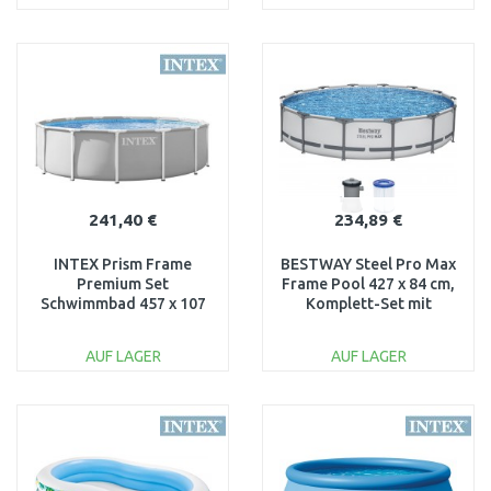
IN DEN
IN DEN
WARENKORB
WARENKORB
Vergleichen
Vergleichen
241,40 €
234,89 €
INTEX Prism Frame
BESTWAY Steel Pro Max
Premium Set
Frame Pool 427 x 84 cm,
Schwimmbad 457 x 107
Komplett-Set mit
cm mit
Filterpumpe 56595
kartuschenfilterpumpe
AUF LAGER
AUF LAGER
26724NP
IN DEN
IN DEN
WARENKORB
WARENKORB
Vergleichen
Vergleichen