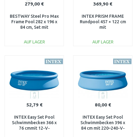
279,00 €
369,90 €
BESTWAY Steel Pro Max
INTEX PRISM FRAME
Frame Pool 282 x 196 x
Rundpool 457 × 122 cm
84 cm, Set mit
mit
Filterpumpe 56629
Kartuschenfilteranlage
220–240V 26726ND
AUF LAGER
AUF LAGER
IN DEN
IN DEN
WARENKORB
WARENKORB
Vergleichen
Vergleichen
52,79 €
80,00 €
INTEX Easy Set Pool
INTEX Easy Set Pool
Schwimmbecken 366 x
Schwimmbecken 396 x
76 cmmit 12-V-
84 cm mit 220–240-V-
Filteranlage 28132GN
Filteranlage 28142NP