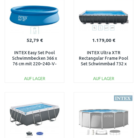
52,79 €
1.179,00 €
INTEX Easy Set Pool
INTEX Ultra XTR
Schwimmbecken 366 x
Rectangular Frame Pool
76 cm mit 220–240-V-
Set Schwimmbad 732 x
Filteranlage 28132NP
366 x 132 cm 26364
AUF LAGER
AUF LAGER
IN DEN
IN DEN
WARENKORB
WARENKORB
Vergleichen
Vergleichen