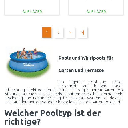
Filteranlage 28118GN
Rattan-Optik 57443
AUF LAGER
AUF LAGER
IN DEN
IN DEN
WARENKORB
WARENKORB
1
2
>
>|
Vergleichen
Vergleichen
Pools und Whirlpools für
Garten und Terrasse
Ein eigener Pool im Garten
verspricht an heißen Tagen
Erfrischung direkt vor der Haustür. Der Weg zu Ihrem Gartenpool
ist kürzer, als Sie vielleicht denken. Mittlerweile gibt es einige sehr
erschwingliche Lösungen in guter Qualität. Warten Sie deshalb
nicht auf den Herbst, sondern bestellen Sie Ihren Gartenpool jetzt.
Welcher Pooltyp ist der
richtige?