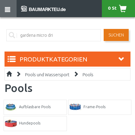
0 St
SUCHEN
PRODUKTKATEGORIEN
Pools und Wassersport
Pools
Pools
Aufblasbare Pools
Frame-Pools
Hundepools