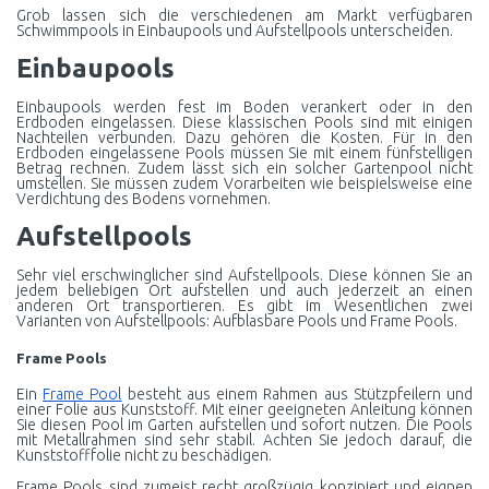
Grob lassen sich die verschiedenen am Markt verfügbaren
Schwimmpools in Einbaupools und Aufstellpools unterscheiden.
Einbaupools
Einbaupools werden fest im Boden verankert oder in den
Erdboden eingelassen. Diese klassischen Pools sind mit einigen
Nachteilen verbunden. Dazu gehören die Kosten. Für in den
Erdboden eingelassene Pools müssen Sie mit einem fünfstelligen
Betrag rechnen. Zudem lässt sich ein solcher Gartenpool nicht
umstellen. Sie müssen zudem Vorarbeiten wie beispielsweise eine
Verdichtung des Bodens vornehmen.
Aufstellpools
Sehr viel erschwinglicher sind Aufstellpools. Diese können Sie an
jedem beliebigen Ort aufstellen und auch jederzeit an einen
anderen Ort transportieren. Es gibt im Wesentlichen zwei
Varianten von Aufstellpools: Aufblasbare Pools und Frame Pools.
Frame Pools
Ein
Frame Pool
besteht aus einem Rahmen aus Stützpfeilern und
einer Folie aus Kunststoff. Mit einer geeigneten Anleitung können
Sie diesen Pool im Garten aufstellen und sofort nutzen. Die Pools
mit Metallrahmen sind sehr stabil. Achten Sie jedoch darauf, die
Kunststofffolie nicht zu beschädigen.
Frame Pools sind zumeist recht großzügig konzipiert und eignen