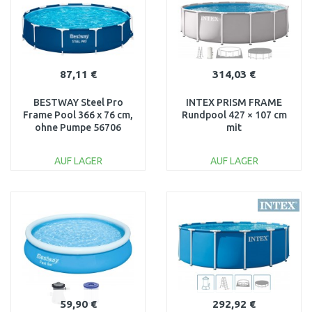
87,11 €
314,03 €
BESTWAY Steel Pro
INTEX PRISM FRAME
Frame Pool 366 x 76 cm,
Rundpool 427 × 107 cm
ohne Pumpe 56706
mit
Kartuschenfilteranlage
220–240V 26720ND
AUF LAGER
AUF LAGER
IN DEN
IN DEN
WARENKORB
WARENKORB
Vergleichen
Vergleichen
59,90 €
292,92 €