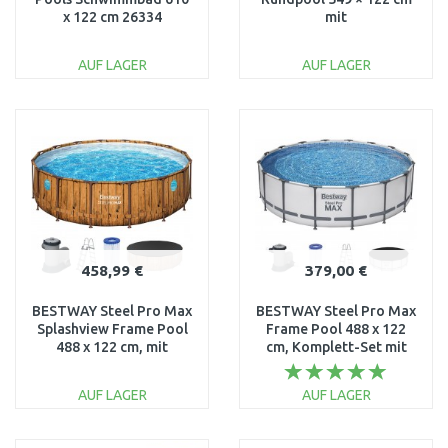
x 122 cm 26334
mit
Kartuschenfilteranlage
220–240V 26732NP
AUF LAGER
AUF LAGER
IN DEN
IN DEN
WARENKORB
WARENKORB
Vergleichen
Vergleichen
458,99 €
379,00 €
BESTWAY Steel Pro Max
BESTWAY Steel Pro Max
Splashview Frame Pool
Frame Pool 488 x 122
488 x 122 cm, mit
cm, Komplett-Set mit
Filterpumpe 56725
Filterpumpe 5612Z
AUF LAGER
AUF LAGER
IN DEN
IN DEN
WARENKORB
WARENKORB