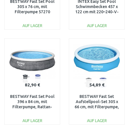
BESTWAY Fast Set Pool
INTEX Easy Set Pool
305 x 76 cm, mit
Schwimmbecken 457 x
Filterpumpe 57270
122 cm mit 220–240-V-
Filteranlage 26168NP
AUF LAGER
AUF LAGER
IN DEN
IN DEN
WARENKORB
WARENKORB
Vergleichen
Vergleichen
82,90 €
54,89 €
BESTWAY Fast Set Pool
BESTWAY Fast Set
396 x 84 cm, mit
Aufstellpool-Set 305 x
Filterpumpe, Rattan-
66 cm, mit Filterpumpe,
Optik 57376
blau 57458
AUF LAGER
AUF LAGER