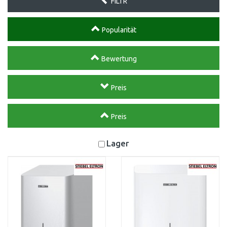
FILTR
Popularität
Bewertung
Preis
Preis
Lager