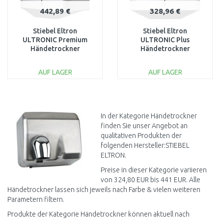
442,89 €
328,96 €
Stiebel Eltron
Stiebel Eltron
ULTRONIC Premium
ULTRONIC Plus
Händetrockner
Händetrockner
Highspeed 720W 205633
Highspeed 720W 205632
AUF LAGER
AUF LAGER
IN DEN
IN DEN
WARENKORB
WARENKORB
Vergleichen
Vergleichen
In der Kategorie Händetrockner
finden Sie unser Angebot an
qualitativen Produkten der
folgenden Hersteller:STIEBEL
ELTRON.
Preise in dieser Kategorie variieren
von 324,80 EUR bis 441 EUR. Alle
Händetrockner lassen sich jeweils nach Farbe & vielen weiteren
Parametern filtern.
Produkte der Kategorie Händetrockner können aktuell nach