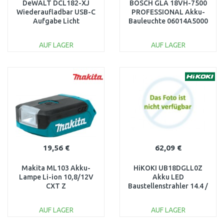
DeWALT DCL182-XJ
BOSCH GLA 18VH-7500
Wiederaufladbar USB-C
PROFESSIONAL Akku-
Aufgabe Licht
Bauleuchte 06014A5000
AUF LAGER
AUF LAGER
IN DEN
IN DEN
WARENKORB
WARENKORB
Vergleichen
Vergleichen
19,56 €
62,09 €
Makita ML103 Akku-
HiKOKI UB18DGLL0Z
Lampe Li-ion 10,8/12V
Akku LED
CXT Z
Baustellenstrahler 14.4 /
18V, ohne Akku und
Ladegerät
AUF LAGER
AUF LAGER