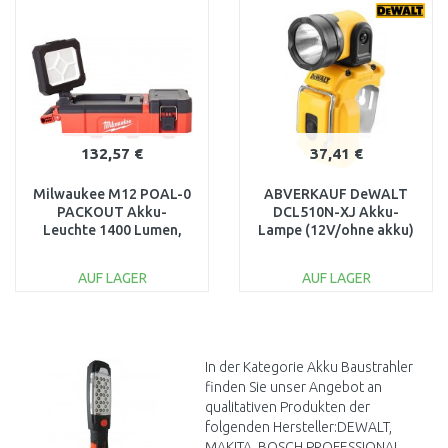
Vergleichen
Vergleichen
132,57 €
37,41 €
Milwaukee M12 POAL-0
ABVERKAUF DeWALT
PACKOUT Akku-
DCL510N-XJ Akku-
Leuchte 1400 Lumen,
Lampe (12V/ohne akku)
ohne Akku 4933480473
OHNE ORIGINAL
VERPACKUNG
AUF LAGER
AUF LAGER
IN DEN
IN DEN
WARENKORB
WARENKORB
Vergleichen
Vergleichen
In der Kategorie Akku Baustrahler
finden Sie unser Angebot an
qualitativen Produkten der
folgenden Hersteller:DEWALT,
MAKITA, BOSCH PROFESSIONAL,