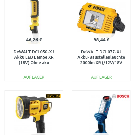
46,26 €
98,44 €
DeWALT DCL050-XJ
DeWALT DCL077-XJ
Akku LED Lampe XR
Akku-Baustellenleuchte
(18V) Ohne aku
2000lm XR (/12V/18V
/Ohne Akku)
AUF LAGER
AUF LAGER
IN DEN
IN DEN
WARENKORB
WARENKORB
Vergleichen
Vergleichen