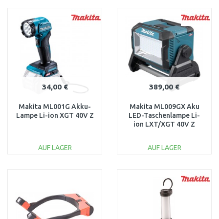
IN DEN
IN DEN
WARENKORB
WARENKORB
Vergleichen
Vergleichen
34,00 €
389,00 €
Makita ML001G Akku-
Makita ML009GX Aku
Lampe Li-ion XGT 40V Z
LED-Taschenlampe Li-
ion LXT/XGT 40V Z
AUF LAGER
AUF LAGER
IN DEN
IN DEN
WARENKORB
WARENKORB
Vergleichen
Vergleichen