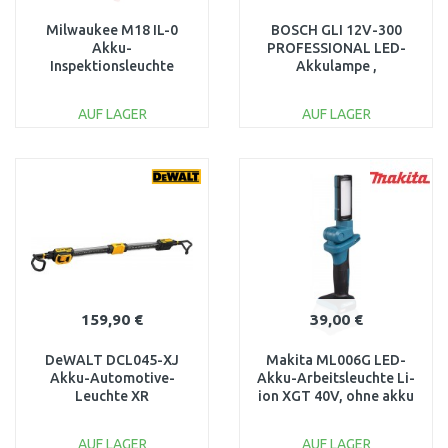
Milwaukee M18 IL-0
BOSCH GLI 12V-300
Akku-
PROFESSIONAL LED-
Inspektionsleuchte
Akkulampe ,
(18V/Ohne Akku)
06014A1000
4932430564
AUF LAGER
AUF LAGER
IN DEN
IN DEN
WARENKORB
WARENKORB
Vergleichen
Vergleichen
159,90 €
39,00 €
DeWALT DCL045-XJ
Makita ML006G LED-
Akku-Automotive-
Akku-Arbeitsleuchte Li-
Leuchte XR
ion XGT 40V, ohne akku
(12V/18V/Ohne akku)
AUF LAGER
AUF LAGER