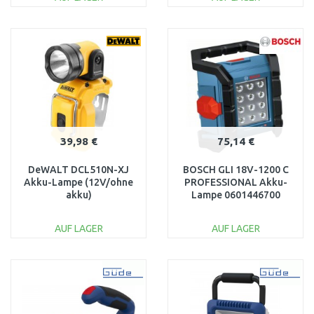
IN DEN
IN DEN
WARENKORB
WARENKORB
Vergleichen
Vergleichen
39,98 €
75,14 €
DeWALT DCL510N-XJ
BOSCH GLI 18V-1200 C
Akku-Lampe (12V/ohne
PROFESSIONAL Akku-
akku)
Lampe 0601446700
AUF LAGER
AUF LAGER
IN DEN
IN DEN
WARENKORB
WARENKORB
Vergleichen
Vergleichen