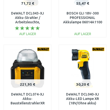
71,72 €
55,47 €
DeWALT DCL043-XJ
BOSCH GLI 18V-300
Akku-Strahler /
PROFESSIONAL
Arbeitsleuchte,
Akkulampe 06014A1100
Lichtstrom: 1000 lm XR
ohne Akku, Ladegerät
(18 V)
AUF LAGER
AUF LAGER
IN DEN
IN DEN
WARENKORB
WARENKORB
Vergleichen
Vergleichen
221,95 €
30,20 €
DeWALT DCL074-XJ
DeWALT DCL040-XJ
Akku-
Akku-LED Lampe XR
BaustellenstrahlerXR
(18V/Ohne akku)
(18V/Ohne Akku)