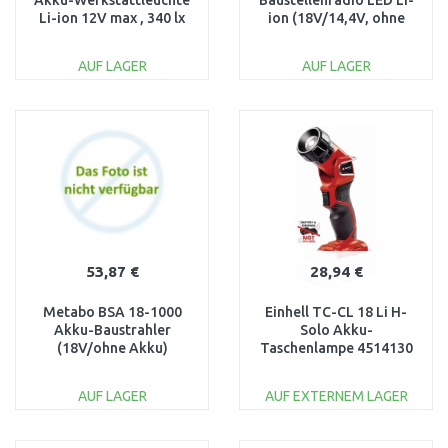
Akku-Werkstattleuchte
Baustellenradio LED Li-
Li-ion 12V max , 340 lx
ion (18V/14,4V, ohne
Akku)
AUF LAGER
AUF LAGER
IN DEN
IN DEN
WARENKORB
WARENKORB
Vergleichen
Vergleichen
53,87 €
28,94 €
Metabo BSA 18-1000
Einhell TC-CL 18 Li H-
Akku-Baustrahler
Solo Akku-
(18V/ohne Akku)
Taschenlampe 4514130
601508850
AUF LAGER
AUF EXTERNEM LAGER
IN DEN
IN DEN
WARENKORB
WARENKORB