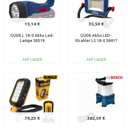
15,14 €
35,50 €
GÜDE L 18-0 Akku Led-
GÜDE Akku LED-
Lampe 58519
Strahler LS 18-0 58417
AUF LAGER
AUF LAGER
IN DEN
IN DEN
WARENKORB
WARENKORB
Vergleichen
Vergleichen
79,23 €
262,59 €