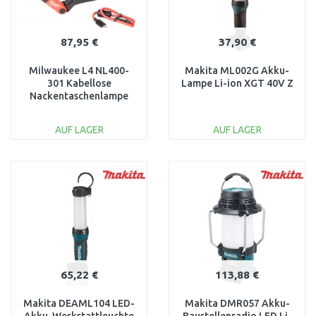
87,95 €
37,90 €
Milwaukee L4 NL400-
Makita ML002G Akku-
301 Kabellose
Lampe Li-ion XGT 40V Z
Nackentaschenlampe
4933479898
AUF LAGER
AUF LAGER
IN DEN
IN DEN
WARENKORB
WARENKORB
Vergleichen
Vergleichen
65,22 €
113,88 €
Makita DEAML104 LED-
Makita DMR057 Akku-