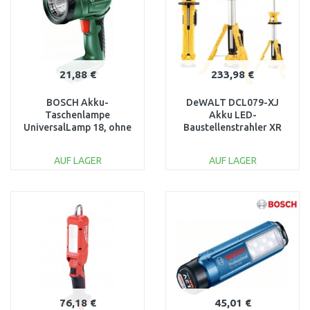
21,88 €
233,98 €
BOSCH Akku-
DeWALT DCL079-XJ
Taschenlampe
Akku LED-
UniversalLamp 18, ohne
Baustellenstrahler XR
Akku und Ladegerät
(18V/Ohne akku)
06039A1100
AUF LAGER
AUF LAGER
IN DEN
IN DEN
WARENKORB
WARENKORB
Vergleichen
Vergleichen
76,18 €
45,01 €