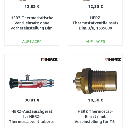
12,83 €
12,83 €
HERZ Thermostatische
HERZ
Ventileinsatz ohne
Thermostatventileinsatz
Vorhereinstellung Dim.
Dim. 3/8, 1639090
1/2, 1639091
AUF LAGER
AUF LAGER
IN DEN
IN DEN
WARENKORB
WARENKORB
Vergleichen
Vergleichen
90,81 €
10,50 €
HERZ-Austauschgerät
HERZ Thermostat-
für HERZ-
Einsatz mit
Thermostatventiloberteile
Voreinstellung für TS-
- M28 x 1,5 177800
90-V, 3/4"–3/8" 1636797