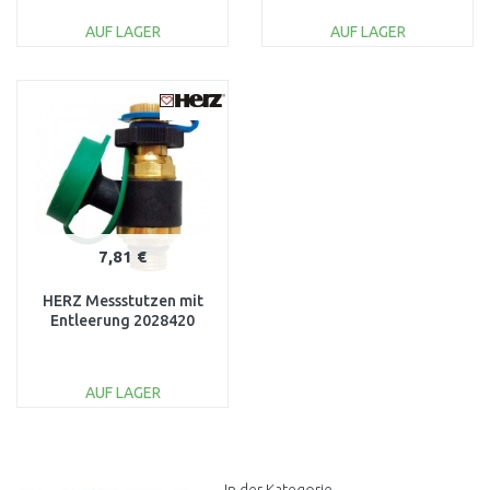
AUF LAGER
AUF LAGER
IN DEN
IN DEN
WARENKORB
WARENKORB
Vergleichen
Vergleichen
7,81 €
HERZ Messstutzen mit
Entleerung 2028420
AUF LAGER
IN DEN
WARENKORB
Vergleichen