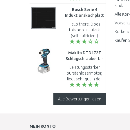
sind.
Bosch Serie 4
Alle Kor
Induktionskochplatte
(60cm) PUE64KBB5E
Vorschla
Hello there, Does
this hob is autark
Korkenzi
(self sufficient)
Kaufen S
working separately
or must be
Makita DTD172Z
connected with oven
Schlagschrauber Li-
? Kind regards Salem..
ion
Leistungsstarker
(180Nm/18V/1/4")
bürstenlosermotor,
ohne akku
liegt sehr gut in der
hand. ..
Alle Bewertungen lesen
MEIN KONTO