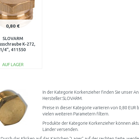
0,80 €
SLOVARM
ssschraube K-272,
1/4", 411550
AUF LAGER
IN DEN
WARENKORB
Vergleichen
In der Kategorie Korkenzieher finden Sie unser A
Hersteller:SLOVARM.
Preise in dieser Kategorie variieren von 0,80 EUR b
vielen weiteren Parametern filtern.
Produkte der Kategorie Korkenzieher können aktue
Länder versenden.
 Durch das Klicken auf das Kästchen "Lager" auf der rechten Seite, werden