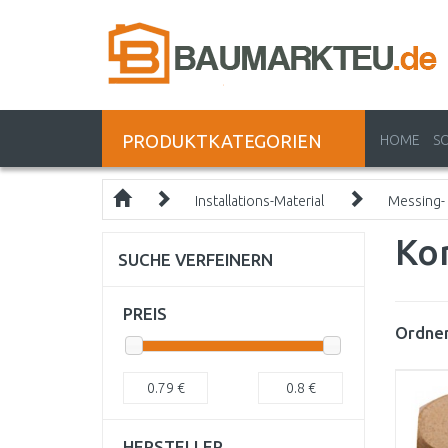
PRODUKTKATEGORIEN
HOME
S
Installations-Material
Messing-
Ko
SUCHE VERFEINERN
PREIS
Ordnen
0.79
€
0.8
€
HERSTELLER