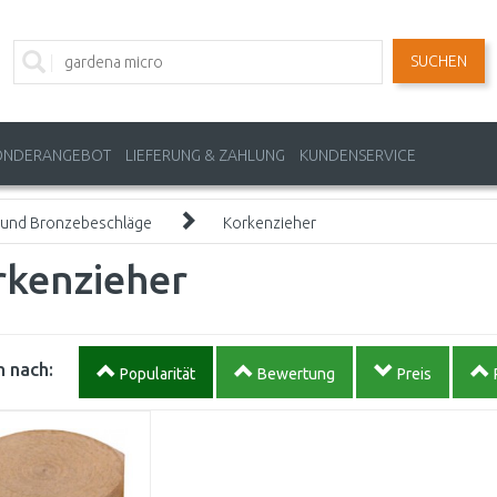
SUCHEN
ONDERANGEBOT
LIEFERUNG & ZAHLUNG
KUNDENSERVICE
 und Bronzebeschläge
Korkenzieher
rkenzieher
 nach:
Popularität
Bewertung
Preis