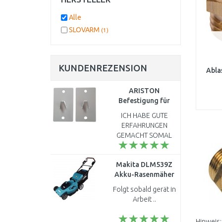
Alle
SLOVARM
(1)
KUNDENREZENSION
Abla
ARISTON
Befestigung für
VELIS, VELIS PLUS A
ICH HABE GUTE
VELIS INOX 3852066
ERFAHRUNGEN
GEMACHT SOMAL
ICH 2 PROBLEME
HATTE..
Makita DLM539Z
ERSTENS...DER
Akku-Rasenmäher
ARISTON VELIS EVO
530 mm Li-ion LXT
PLUS 80 WIEGT JA
Folgt sobald gerät in
2x18V ohne akku
MIT WASSER CA. 110
Arbeit ..
KG... ABE..
Hinweis: