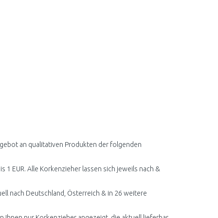
ngebot an qualitativen Produkten der folgenden
is 1 EUR. Alle Korkenzieher lassen sich jeweils nach &
ll nach Deutschland, Österreich & in 26 weitere
 Ihnen nur Korkenzieher angezeigt, die aktuell lieferbar