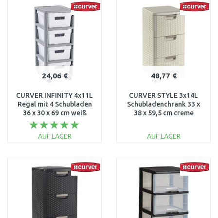
WARENKORB
WARENKORB
Vergleichen
Vergleichen
24,06 €
48,77 €
CURVER INFINITY 4x11L
CURVER STYLE 3x14L
Regal mit 4 Schubladen
Schubladenchrank 33 x
36 x 30 x 69 cm weiß
38 x 59,5 cm creme
04355-Y36
06604-885
AUF LAGER
AUF LAGER
IN DEN
IN DEN
WARENKORB
WARENKORB
Vergleichen
Vergleichen