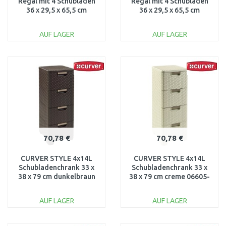
Regal mit 4 Schubladen
Regal mit 4 Schubladen
36 x 29,5 x 65,5 cm
36 x 29,5 x 65,5 cm
DOTS, weiß 04356-Y36
DOTS, grau 04356-099
AUF LAGER
AUF LAGER
IN DEN
IN DEN
WARENKORB
WARENKORB
Vergleichen
Vergleichen
70,78 €
70,78 €
CURVER STYLE 4x14L
CURVER STYLE 4x14L
Schubladenchrank 33 x
Schubladenchrank 33 x
38 x 79 cm dunkelbraun
38 x 79 cm creme 06605-
06605-210
885
AUF LAGER
AUF LAGER
IN DEN
IN DEN