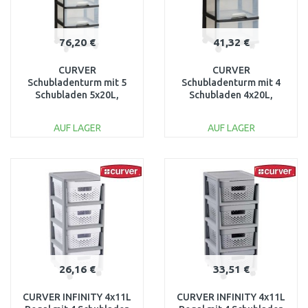
76,20 €
41,32 €
CURVER
CURVER
Schubladenturm mit 5
Schubladenturm mit 4
Schubladen 5x20L,
Schubladen 4x20L,
transparent/schwarz
transparent/schwarz
06770-146
06771-146
AUF LAGER
AUF LAGER
IN DEN
IN DEN
WARENKORB
WARENKORB
Vergleichen
Vergleichen
26,16 €
33,51 €
CURVER INFINITY 4x11L
CURVER INFINITY 4x11L