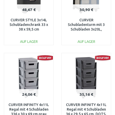
48,67 €
30,90 €
CURVER STYLE 3x14L
CURVER
Schubladenchrank 33 x
Schubladenturm mit 3
38 x 59,5 cm
Schubladen 3x20L,
dunkelbraun 06604-210
transparent/schwarz
06772-146
AUF LAGER
AUF LAGER
IN DEN
IN DEN
WARENKORB
WARENKORB
Vergleichen
Vergleichen
24,06 €
35,16 €
CURVER INFINITY 4x11L
CURVER INFINITY 4x11L
Regal mit 4 Schubladen
Regal mit 4 Schubladen
336 x 30 x 69 cm grau
36 x 29,5 x 65 cm, DOTS,