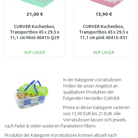
21,00 €
13,90 €
CURVER Kuchenbox,
CURVER Kuchenbox,
Transportbox 45 x 29,5 x
Transportbox 45 x 29,5 x
11,1 cm Mint 00415-Q29
11,1 cm pink 00415-X51
AUF LAGER
AUF LAGER
IN DEN
IN DEN
WARENKORB
WARENKORB
Vergleichen
Vergleichen
In der Kategorie Vorratsdosen
finden Sie unser Angebot an
qualitativen Produkten der
folgenden Hersteller:CURVER.
Preise in dieser Kategorie variieren
von 13,90 EUR bis 21 EUR. Alle
Vorratsdosen lassen sich jeweils
nach Farbe & vielen weiteren Parametern filtern.
Produkte der Kategorie Vorratsdosen können aktuell nach