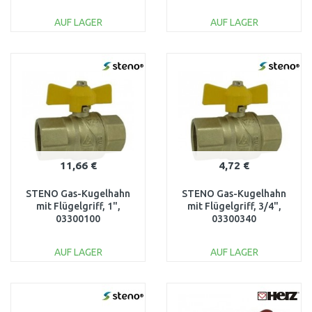
1236200
AUF LAGER
AUF LAGER
IN DEN
IN DEN
WARENKORB
WARENKORB
Vergleichen
Vergleichen
11,66 €
4,72 €
STENO Gas-Kugelhahn
STENO Gas-Kugelhahn
mit Flügelgriff, 1",
mit Flügelgriff, 3/4",
03300100
03300340
AUF LAGER
AUF LAGER
IN DEN
IN DEN
WARENKORB
WARENKORB
Vergleichen
Vergleichen