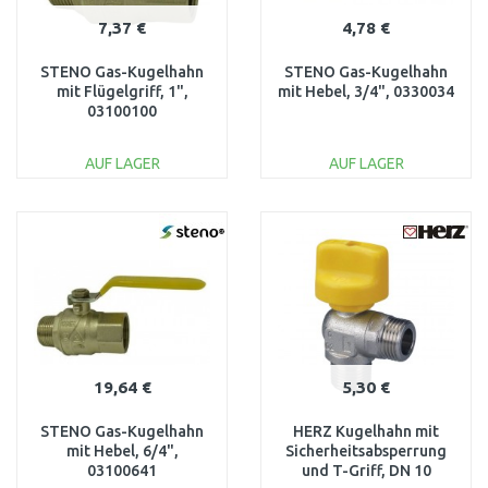
7,37 €
4,78 €
STENO Gas-Kugelhahn
STENO Gas-Kugelhahn
mit Flügelgriff, 1",
mit Hebel, 3/4", 0330034
03100100
AUF LAGER
AUF LAGER
IN DEN
IN DEN
WARENKORB
WARENKORB
Vergleichen
Vergleichen
19,64 €
5,30 €
STENO Gas-Kugelhahn
HERZ Kugelhahn mit
mit Hebel, 6/4",
Sicherheitsabsperrung
03100641
und T-Griff, DN 10