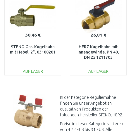
30,46 €
26,81 €
STENO Gas-Kugelhahn
HERZ Kugelhahn mit
mit Hebel, 2", 03100201
Innengewinde, PN 40,
DN 25 1211703
AUF LAGER
AUF LAGER
IN DEN
IN DEN
WARENKORB
WARENKORB
Vergleichen
Vergleichen
In der Kategorie Regulierhähne
finden Sie unser Angebot an
qualitativen Produkten der
folgenden Hersteller:STENO, HERZ.
Preise in dieser Kategorie variieren
von 4,72 EUR bis 31 EUR. Alle