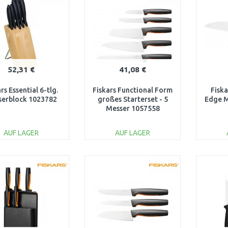
52,31 €
41,08 €
rs Essential 6-tlg.
Fiskars Functional Form
Fiska
serblock 1023782
großes Starterset - 5
Edge M
Messer 1057558
AUF LAGER
AUF LAGER
IN DEN
IN DEN
WARENKORB
WARENKORB
W
Vergleichen
Vergleichen