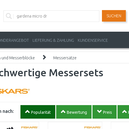
SUCHEN
ONDERANGEBOT
LIEFERUNG & ZAHLUNG
KUNDENSERVICE
n und Messerblöcke
Messersätze
chwertige Messersets
 nach:
Popularität
Bewertung
Preis