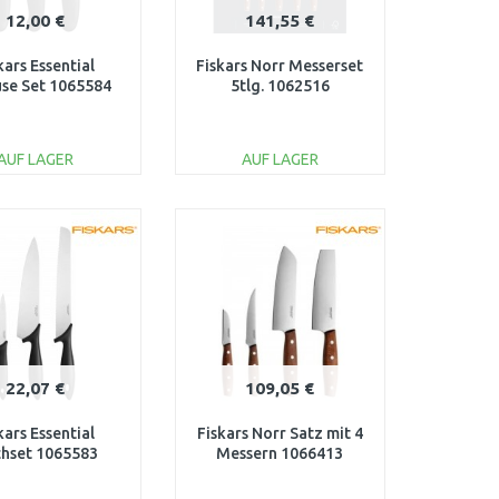
12,00 €
141,55 €
kars Essential
Fiskars Norr Messerset
se Set 1065584
5tlg. 1062516
AUF LAGER
AUF LAGER
IN DEN
IN DEN
ARENKORB
WARENKORB
Vergleichen
Vergleichen
22,07 €
109,05 €
kars Essential
Fiskars Norr Satz mit 4
hset 1065583
Messern 1066413