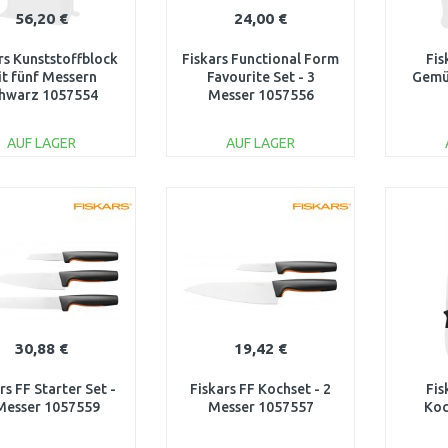
56,20 €
24,00 €
rs Kunststoffblock
Fiskars Functional Form
Fis
t fünf Messern
Favourite Set - 3
Gemü
hwarz 1057554
Messer 1057556
AUF LAGER
AUF LAGER
IN DEN
IN DEN
WARENKORB
WARENKORB
W
Vergleichen
Vergleichen
30,88 €
19,42 €
rs FF Starter Set -
Fiskars FF Kochset - 2
Fis
Messer 1057559
Messer 1057557
Koc