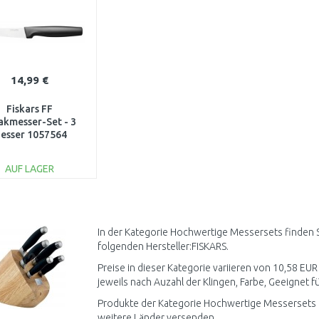
14,99 €
Fiskars FF
akmesser-Set - 3
esser 1057564
AUF LAGER
IN DEN
WARENKORB
Vergleichen
In der Kategorie Hochwertige Messersets finden S
folgenden Hersteller:FISKARS.
Preise in dieser Kategorie variieren von 10,58 EU
jeweils nach Auzahl der Klingen, Farbe, Geeignet fü
Produkte der Kategorie Hochwertige Messersets k
weitere Länder versenden.