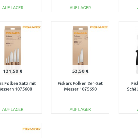
AUF LAGER
AUF LAGER
IN DEN
IN DEN
WARENKORB
WARENKORB
W
Vergleichen
Vergleichen
131,50 €
53,50 €
rs Folken Satz mit
Fiskars Folken 2er-Set
Fis
Messern 1075688
Messer 1075690
Schäl
AUF LAGER
AUF LAGER
IN DEN
IN DEN
WARENKORB
WARENKORB
W
Vergleichen
Vergleichen