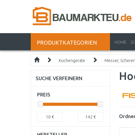
PRODUKTKATEGORIEN
HOME
S
Küchengeräte
Messer, Schere
Ho
SUCHE VERFEINERN
PREIS
Ordnen
10
€
142
€
HERSTELLER