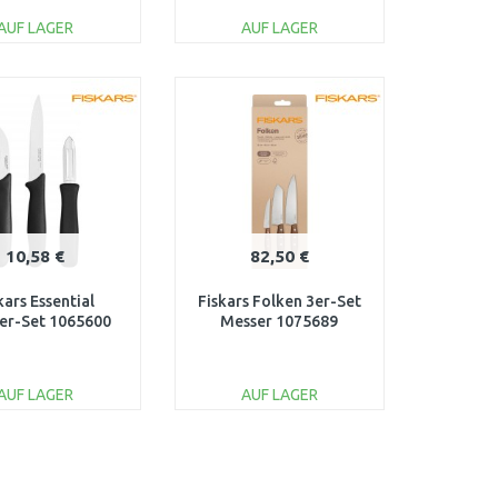
AUF LAGER
AUF LAGER
IN DEN
IN DEN
ARENKORB
WARENKORB
Vergleichen
Vergleichen
10,58 €
82,50 €
kars Essential
Fiskars Folken 3er-Set
er-Set 1065600
Messer 1075689
AUF LAGER
AUF LAGER
IN DEN
IN DEN
ARENKORB
WARENKORB
Vergleichen
Vergleichen