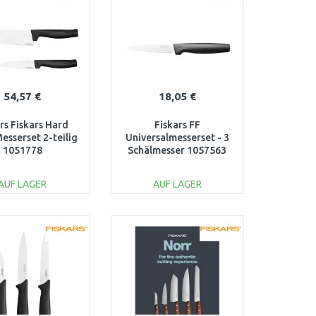
54,57 €
18,05 €
rs Fiskars Hard
Fiskars FF
esserset 2-teilig
Universalmesserset - 3
1051778
Schälmesser 1057563
AUF LAGER
AUF LAGER
IN DEN
IN DEN
ARENKORB
WARENKORB
Vergleichen
Vergleichen