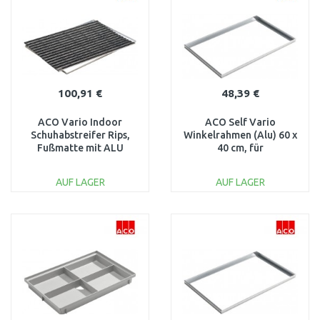
100,91 €
48,39 €
ACO Vario Indoor
ACO Self Vario
Schuhabstreifer Rips,
Winkelrahmen (Alu) 60 x
Fußmatte mit ALU
40 cm, für
Rahmen, 60 x 40cm,
Schuhabstreifermatten
anthrazit 37250
und Roste 01995
AUF LAGER
AUF LAGER
IN DEN
IN DEN
WARENKORB
WARENKORB
Vergleichen
Vergleichen