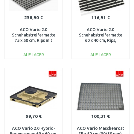
238,90 €
116,91 €
ACO Vario 2.0
ACO Vario 2.0
Schuhabstreifermatte
Schuhabstreifermatte
75 x 50 cm, Rips mit
60 x 40 cm, Rips,
Bürstenprofil, anthrazit
anthrazit 3008432
3008442
AUF LAGER
AUF LAGER
IN DEN
IN DEN
WARENKORB
WARENKORB
Vergleichen
Vergleichen
99,70 €
100,31 €
ACO Vario 2.0 Hybrid-
ACO Vario Maschenrost
Bodenwanne 60 x 60 cm,
75 x 50 cm (30/30 mm),