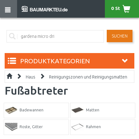
0 St
SUCHEN
PRODUKTKATEGORIEN
Haus
Reinigungszonen und Reinigungsmatten
Fußabtreter
Badewannen
Matten
Roste, Gitter
Rahmen