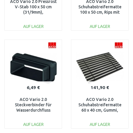
ACO Vario 2.0 Pressrost
ACO Vario 2.0
V-Stab 100 x 50 cm
Schuhabstreifermatte
(31/9mm),
100 x 50 cm, Rips mit
rutschhemmend, Stahl
Bürstenprofil, anthrazit
verzinkt 3003261
3008443
AUF LAGER
AUF LAGER
IN DEN
IN DEN
WARENKORB
WARENKORB
Vergleichen
Vergleichen
6,49 €
141,90 €
ACO Vario 2.0
ACO Vario 2.0
Steckverbinder für
Schuhabstreifermatte
Wasserdurchfluss
60 x 40 cm, Gummi,
3003279
schwarz 3008433
AUF LAGER
AUF LAGER