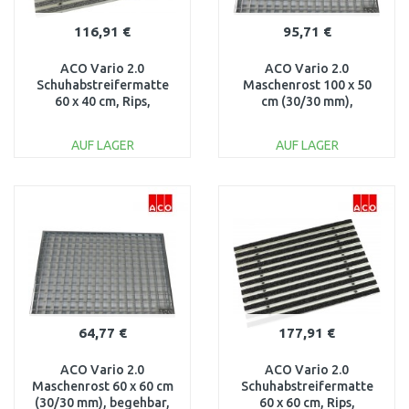
116,91 €
95,71 €
ACO Vario 2.0
ACO Vario 2.0
Schuhabstreifermatte
Maschenrost 100 x 50
60 x 40 cm, Rips,
cm (30/30 mm),
hellgrau 3008436
begehbar, Stahl verzinkt
3003271
AUF LAGER
AUF LAGER
IN DEN
IN DEN
WARENKORB
WARENKORB
Vergleichen
Vergleichen
64,77 €
177,91 €
ACO Vario 2.0
ACO Vario 2.0
Maschenrost 60 x 60 cm
Schuhabstreifermatte
(30/30 mm), begehbar,
60 x 60 cm, Rips,