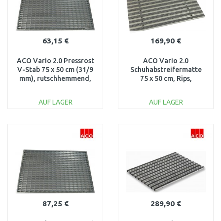
63,15 €
169,90 €
ACO Vario 2.0 Pressrost
ACO Vario 2.0
V-Stab 75 x 50 cm (31/9
Schuhabstreifermatte
mm), rutschhemmend,
75 x 50 cm, Rips,
Stahl verzinkt 3003262
hellgrau 3008438
AUF LAGER
AUF LAGER
IN DEN
IN DEN
WARENKORB
WARENKORB
Vergleichen
Vergleichen
87,25 €
289,90 €