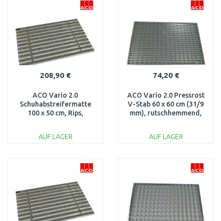
Vergleichen
Vergleichen
208,90 €
74,20 €
ACO Vario 2.0
ACO Vario 2.0 Pressrost
Schuhabstreifermatte
V-Stab 60 x 60 cm (31/9
100 x 50 cm, Rips,
mm), rutschhemmend,
hellgrau 3008439
Stahl verzinkt 3003263
AUF LAGER
AUF LAGER
IN DEN
IN DEN
WARENKORB
WARENKORB
Vergleichen
Vergleichen