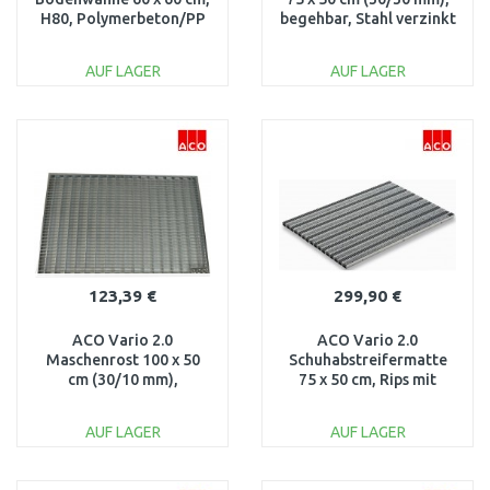
H80, Polymerbeton/PP
begehbar, Stahl verzinkt
3003043
82404
AUF LAGER
AUF LAGER
IN DEN
IN DEN
WARENKORB
WARENKORB
Vergleichen
Vergleichen
123,39 €
299,90 €
ACO Vario 2.0
ACO Vario 2.0
Maschenrost 100 x 50
Schuhabstreifermatte
cm (30/10 mm),
75 x 50 cm, Rips mit
begehbar, Stahl verzinkt
Cassettenbürsten,
3003269
hellgrau 3008446
AUF LAGER
AUF LAGER
IN DEN
IN DEN
WARENKORB
WARENKORB