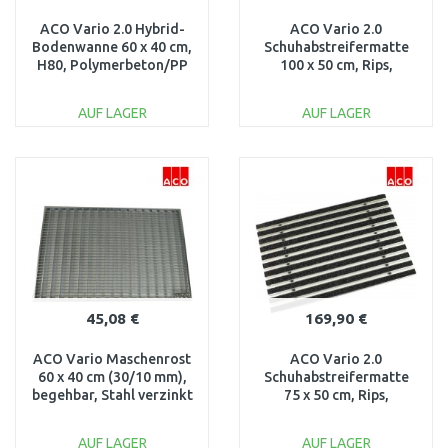
ACO Vario 2.0 Hybrid-
ACO Vario 2.0
Bodenwanne 60 x 40 cm,
Schuhabstreifermatte
H80, Polymerbeton/PP
100 x 50 cm, Rips,
3003044
anthrazit 3008435
AUF LAGER
AUF LAGER
IN DEN
IN DEN
WARENKORB
WARENKORB
Vergleichen
Vergleichen
45,08 €
169,90 €
ACO Vario Maschenrost
ACO Vario 2.0
60 x 40 cm (30/10 mm),
Schuhabstreifermatte
begehbar, Stahl verzinkt
75 x 50 cm, Rips,
82409
anthrazit 3008434
AUF LAGER
AUF LAGER