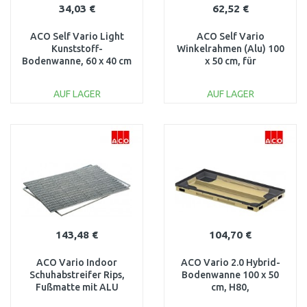
34,03 €
62,52 €
ACO Self Vario Light
ACO Self Vario
Kunststoff-
Winkelrahmen (Alu) 100
Bodenwanne, 60 x 40 cm
x 50 cm, für
82400
Schuhabstreifermatten
und Roste 01997
AUF LAGER
AUF LAGER
IN DEN
IN DEN
WARENKORB
WARENKORB
Vergleichen
Vergleichen
143,48 €
104,70 €
ACO Vario Indoor
ACO Vario 2.0 Hybrid-
Schuhabstreifer Rips,
Bodenwanne 100 x 50
Fußmatte mit ALU
cm, H80,
Rahmen, 75 x 50cm, grau
Polymerbeton/PP