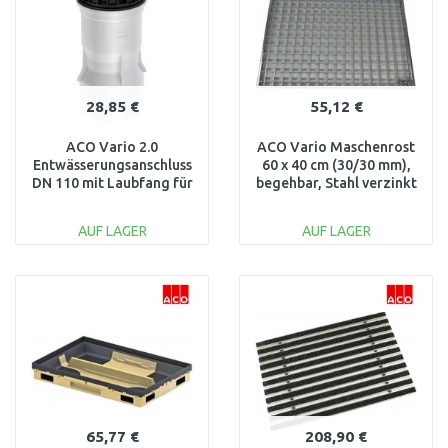
28,85 €
55,12 €
ACO Vario 2.0
ACO Vario Maschenrost
Entwässerungsanschluss
60 x 40 cm (30/30 mm),
DN 110 mit Laubfang für
begehbar, Stahl verzinkt
Bodenwanne 3005092
82403
AUF LAGER
AUF LAGER
IN DEN
IN DEN
WARENKORB
WARENKORB
Vergleichen
Vergleichen
65,77 €
208,90 €