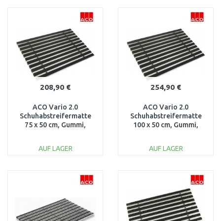
IN DEN
IN DEN
WARENKORB
WARENKORB
Vergleichen
Vergleichen
208,90 €
254,90 €
ACO Vario 2.0
ACO Vario 2.0
Schuhabstreifermatte
Schuhabstreifermatte
75 x 50 cm, Gummi,
100 x 50 cm, Gummi,
schwarz 3008437
schwarz 3008441
AUF LAGER
AUF LAGER
IN DEN
IN DEN
WARENKORB
WARENKORB
Vergleichen
Vergleichen