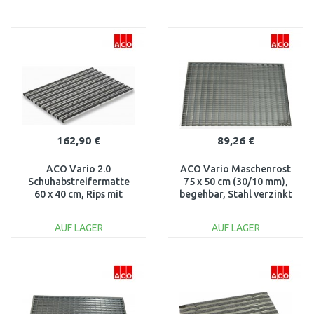
IN DEN
IN DEN
WARENKORB
WARENKORB
Vergleichen
Vergleichen
162,90 €
89,26 €
ACO Vario 2.0
ACO Vario Maschenrost
Schuhabstreifermatte
75 x 50 cm (30/10 mm),
60 x 40 cm, Rips mit
begehbar, Stahl verzinkt
Bürstenprofil, anthrazit
82410
3008440
AUF LAGER
AUF LAGER
IN DEN
IN DEN
WARENKORB
WARENKORB
Vergleichen
Vergleichen