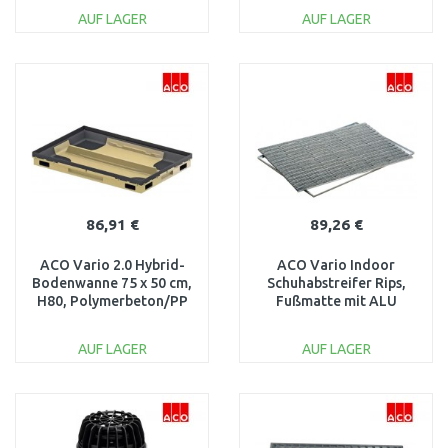
37256
3003041
AUF LAGER
AUF LAGER
IN DEN
IN DEN
WARENKORB
WARENKORB
Vergleichen
Vergleichen
86,91 €
89,26 €
ACO Vario 2.0 Hybrid-
ACO Vario Indoor
Bodenwanne 75 x 50 cm,
Schuhabstreifer Rips,
H80, Polymerbeton/PP
Fußmatte mit ALU
3003042
Rahmen, 60 x 40cm, grau
37251
AUF LAGER
AUF LAGER
IN DEN
IN DEN
WARENKORB
WARENKORB
Vergleichen
Vergleichen