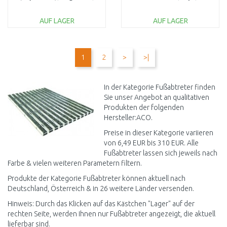
Stahl verzinkt 3003272
anthrazit 3008311
AUF LAGER
AUF LAGER
IN DEN
IN DEN
WARENKORB
WARENKORB
1
2
>
>|
Vergleichen
Vergleichen
In der Kategorie Fußabtreter finden
Sie unser Angebot an qualitativen
Produkten der folgenden
Hersteller:ACO.
Preise in dieser Kategorie variieren
von 6,49 EUR bis 310 EUR. Alle
Fußabtreter lassen sich jeweils nach
Farbe & vielen weiteren Parametern filtern.
Produkte der Kategorie Fußabtreter können aktuell nach
Deutschland, Österreich & in 26 weitere Länder versenden.
Hinweis: Durch das Klicken auf das Kästchen "Lager" auf der
rechten Seite, werden Ihnen nur Fußabtreter angezeigt, die aktuell
lieferbar sind.