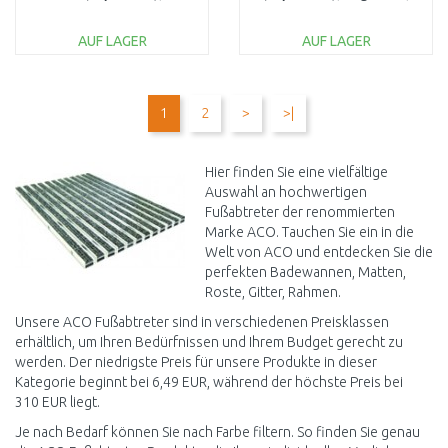
begehbar, Stahl verzinkt
Stahl verzinkt 3003272
3003271
AUF LAGER
AUF LAGER
IN DEN
IN DEN
WARENKORB
WARENKORB
1
2
>
>|
Vergleichen
Vergleichen
Hier finden Sie eine vielfältige
Auswahl an hochwertigen
Fußabtreter der renommierten
Marke ACO. Tauchen Sie ein in die
Welt von ACO und entdecken Sie die
perfekten Badewannen, Matten,
Roste, Gitter, Rahmen.
Unsere ACO Fußabtreter sind in verschiedenen Preisklassen
erhältlich, um Ihren Bedürfnissen und Ihrem Budget gerecht zu
werden. Der niedrigste Preis für unsere Produkte in dieser
Kategorie beginnt bei 6,49 EUR, während der höchste Preis bei
310 EUR liegt.
Je nach Bedarf können Sie nach Farbe filtern. So finden Sie genau