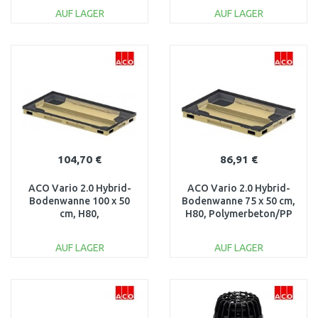
und Roste 01997
37256
AUF LAGER
AUF LAGER
IN DEN
IN DEN
WARENKORB
WARENKORB
Vergleichen
Vergleichen
104,70 €
86,91 €
ACO Vario 2.0 Hybrid-
ACO Vario 2.0 Hybrid-
Bodenwanne 100 x 50
Bodenwanne 75 x 50 cm,
cm, H80,
H80, Polymerbeton/PP
Polymerbeton/PP
3003042
3003041
AUF LAGER
AUF LAGER
IN DEN
IN DEN
WARENKORB
WARENKORB
Vergleichen
Vergleichen