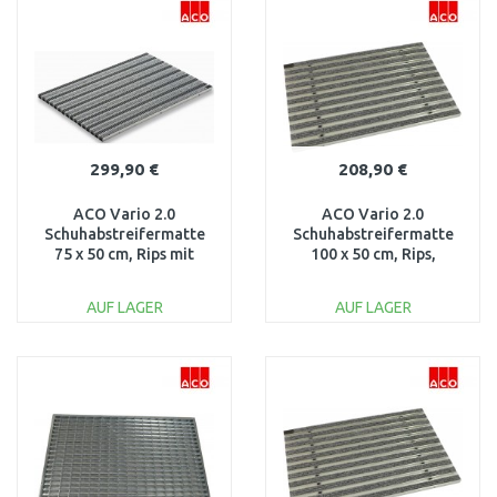
Vergleichen
Vergleichen
299,90 €
208,90 €
ACO Vario 2.0
ACO Vario 2.0
Schuhabstreifermatte
Schuhabstreifermatte
75 x 50 cm, Rips mit
100 x 50 cm, Rips,
Cassettenbürsten,
hellgrau 3008439
hellgrau 3008446
AUF LAGER
AUF LAGER
IN DEN
IN DEN
WARENKORB
WARENKORB
Vergleichen
Vergleichen