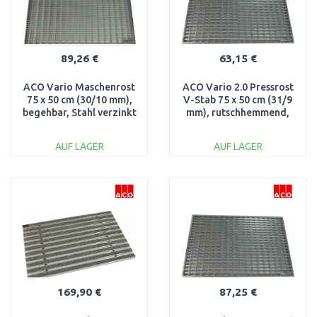
89,26 €
63,15 €
ACO Vario Maschenrost
ACO Vario 2.0 Pressrost
75 x 50 cm (30/10 mm),
V-Stab 75 x 50 cm (31/9
begehbar, Stahl verzinkt
mm), rutschhemmend,
82410
Stahl verzinkt 3003262
AUF LAGER
AUF LAGER
IN DEN
IN DEN
WARENKORB
WARENKORB
Vergleichen
Vergleichen
169,90 €
87,25 €