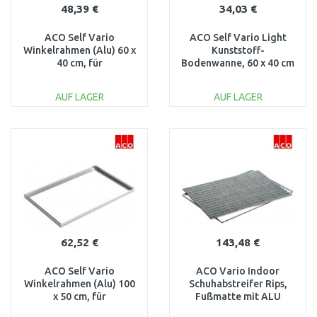
48,39 €
34,03 €
ACO Self Vario
ACO Self Vario Light
Winkelrahmen (Alu) 60 x
Kunststoff-
40 cm, für
Bodenwanne, 60 x 40 cm
Schuhabstreifermatten
82400
und Roste 01995
AUF LAGER
AUF LAGER
IN DEN
IN DEN
WARENKORB
WARENKORB
Vergleichen
Vergleichen
62,52 €
143,48 €
ACO Self Vario
ACO Vario Indoor
Winkelrahmen (Alu) 100
Schuhabstreifer Rips,
x 50 cm, für
Fußmatte mit ALU
Schuhabstreifermatten
Rahmen, 75 x 50cm, grau