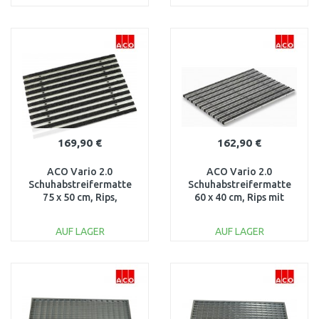
IN DEN
IN DEN
WARENKORB
WARENKORB
Vergleichen
Vergleichen
169,90 €
162,90 €
ACO Vario 2.0
ACO Vario 2.0
Schuhabstreifermatte
Schuhabstreifermatte
75 x 50 cm, Rips,
60 x 40 cm, Rips mit
anthrazit 3008434
Bürstenprofil, anthrazit
3008440
AUF LAGER
AUF LAGER
IN DEN
IN DEN
WARENKORB
WARENKORB
Vergleichen
Vergleichen