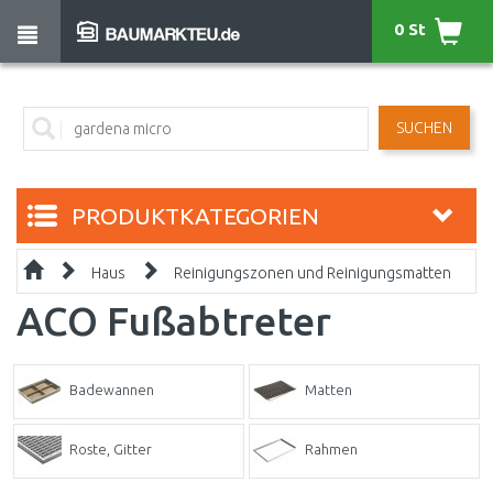
0 St
SUCHEN
PRODUKTKATEGORIEN
Haus
Reinigungszonen und Reinigungsmatten
ACO Fußabtreter
Badewannen
Matten
Roste, Gitter
Rahmen