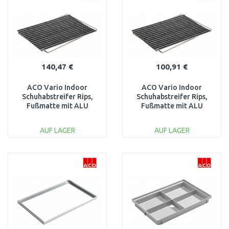
140,47 €
100,91 €
ACO Vario Indoor
ACO Vario Indoor
Schuhabstreifer Rips,
Schuhabstreifer Rips,
Fußmatte mit ALU
Fußmatte mit ALU
Rahmen, 75 x 50cm,
Rahmen, 60 x 40cm,
anthrazit 37255
anthrazit 37250
AUF LAGER
AUF LAGER
IN DEN
IN DEN
WARENKORB
WARENKORB
Vergleichen
Vergleichen