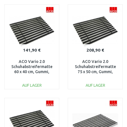
IN DEN
IN DEN
WARENKORB
WARENKORB
Vergleichen
Vergleichen
141,90 €
208,90 €
ACO Vario 2.0
ACO Vario 2.0
Schuhabstreifermatte
Schuhabstreifermatte
60 x 40 cm, Gummi,
75 x 50 cm, Gummi,
schwarz 3008433
schwarz 3008437
AUF LAGER
AUF LAGER
IN DEN
IN DEN
WARENKORB
WARENKORB
Vergleichen
Vergleichen