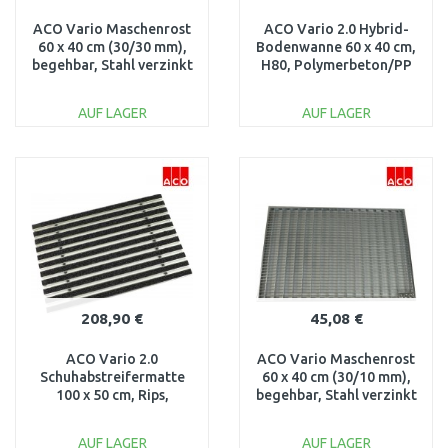
ACO Vario Maschenrost
ACO Vario 2.0 Hybrid-
60 x 40 cm (30/30 mm),
Bodenwanne 60 x 40 cm,
begehbar, Stahl verzinkt
H80, Polymerbeton/PP
82403
3003044
AUF LAGER
AUF LAGER
IN DEN
IN DEN
WARENKORB
WARENKORB
Vergleichen
Vergleichen
208,90 €
45,08 €
ACO Vario 2.0
ACO Vario Maschenrost
Schuhabstreifermatte
60 x 40 cm (30/10 mm),
100 x 50 cm, Rips,
begehbar, Stahl verzinkt
anthrazit 3008435
82409
AUF LAGER
AUF LAGER