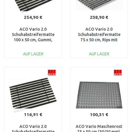
254,90 €
238,90 €
ACO Vario 2.0
ACO Vario 2.0
Schuhabstreifermatte
Schuhabstreifermatte
100 x 50 cm, Gummi,
75 x 50 cm, Rips mit
schwarz 3008441
Bürstenprofil, anthrazit
3008442
AUF LAGER
AUF LAGER
IN DEN
IN DEN
WARENKORB
WARENKORB
Vergleichen
Vergleichen
116,91 €
100,31 €
ACO Vario 2.0
ACO Vario Maschenrost
Schuhabstreifermatte
75 x 50 cm (30/30 mm),