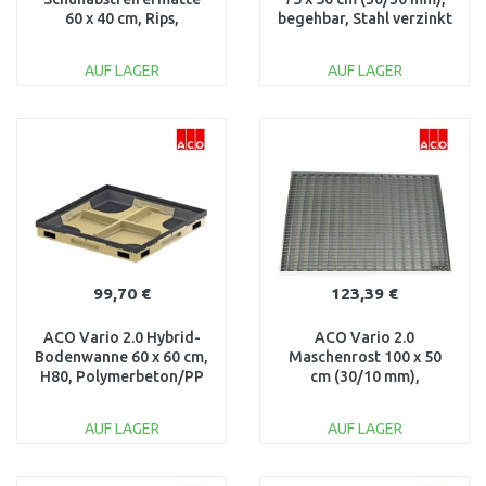
60 x 40 cm, Rips,
begehbar, Stahl verzinkt
anthrazit 3008432
82404
AUF LAGER
AUF LAGER
IN DEN
IN DEN
WARENKORB
WARENKORB
Vergleichen
Vergleichen
99,70 €
123,39 €
ACO Vario 2.0 Hybrid-
ACO Vario 2.0
Bodenwanne 60 x 60 cm,
Maschenrost 100 x 50
H80, Polymerbeton/PP
cm (30/10 mm),
3003043
begehbar, Stahl verzinkt
3003269
AUF LAGER
AUF LAGER
IN DEN
IN DEN
WARENKORB
WARENKORB