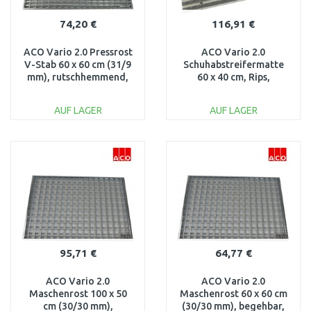
74,20 €
116,91 €
ACO Vario 2.0 Pressrost
ACO Vario 2.0
V-Stab 60 x 60 cm (31/9
Schuhabstreifermatte
mm), rutschhemmend,
60 x 40 cm, Rips,
Stahl verzinkt 3003263
hellgrau 3008436
AUF LAGER
AUF LAGER
IN DEN
IN DEN
WARENKORB
WARENKORB
Vergleichen
Vergleichen
95,71 €
64,77 €
ACO Vario 2.0
ACO Vario 2.0
Maschenrost 100 x 50
Maschenrost 60 x 60 cm
cm (30/30 mm),
(30/30 mm), begehbar,