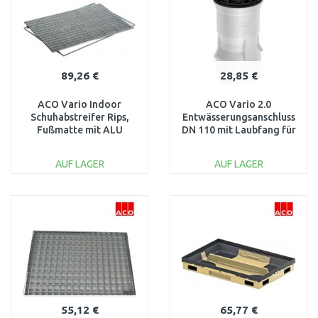
89,26 €
28,85 €
ACO Vario Indoor
ACO Vario 2.0
Schuhabstreifer Rips,
Entwässerungsanschluss
Fußmatte mit ALU
DN 110 mit Laubfang für
Rahmen, 60 x 40cm, grau
Bodenwanne 3005092
37251
AUF LAGER
AUF LAGER
IN DEN
IN DEN
WARENKORB
WARENKORB
Vergleichen
Vergleichen
55,12 €
65,77 €