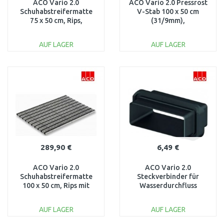
ACO Vario 2.0
ACO Vario 2.0 Pressrost
Schuhabstreifermatte
V-Stab 100 x 50 cm
75 x 50 cm, Rips,
(31/9mm),
hellgrau 3008438
rutschhemmend, Stahl
verzinkt 3003261
AUF LAGER
AUF LAGER
IN DEN
IN DEN
WARENKORB
WARENKORB
Vergleichen
Vergleichen
289,90 €
6,49 €
ACO Vario 2.0
ACO Vario 2.0
Schuhabstreifermatte
Steckverbinder für
100 x 50 cm, Rips mit
Wasserdurchfluss
Bürstenprofil, anthrazit
3003279
3008443
AUF LAGER
AUF LAGER