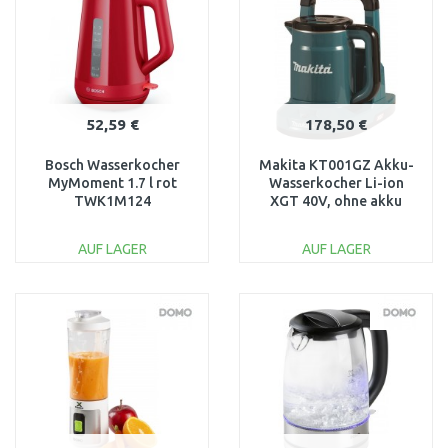
Vergleichen
Vergleichen
52,59 €
178,50 €
Bosch Wasserkocher
Makita KT001GZ Akku-
MyMoment 1.7 l rot
Wasserkocher Li-ion
TWK1M124
XGT 40V, ohne akku
AUF LAGER
AUF LAGER
IN DEN
IN DEN
WARENKORB
WARENKORB
Vergleichen
Vergleichen