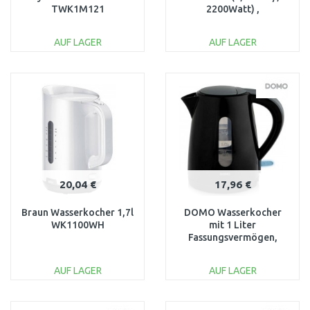
TWK1M121
2200Watt) ,
Schwarz/Silber
DO9218WK
AUF LAGER
AUF LAGER
IN DEN
IN DEN
WARENKORB
WARENKORB
Vergleichen
Vergleichen
20,04 €
17,96 €
Braun Wasserkocher 1,7l
DOMO Wasserkocher
WK1100WH
mit 1 Liter
Fassungsvermögen,
Leistung 2200 W,
schwarz DO9198WK
AUF LAGER
AUF LAGER
IN DEN
IN DEN
WARENKORB
WARENKORB