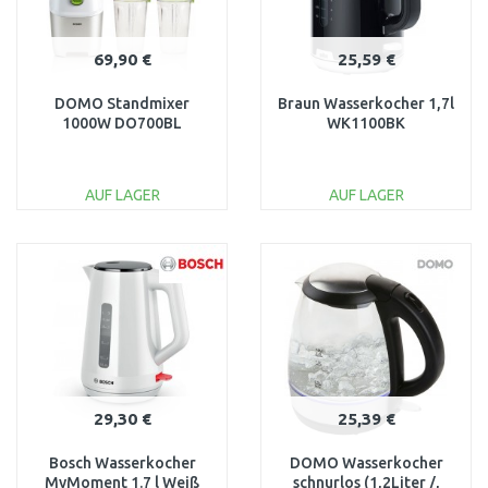
69,90 €
25,59 €
DOMO Standmixer
Braun Wasserkocher 1,7l
1000W DO700BL
WK1100BK
AUF LAGER
AUF LAGER
IN DEN
IN DEN
WARENKORB
WARENKORB
Vergleichen
Vergleichen
29,30 €
25,39 €
Bosch Wasserkocher
DOMO Wasserkocher
MyMoment 1.7 l Weiß
schnurlos (1,2Liter /,