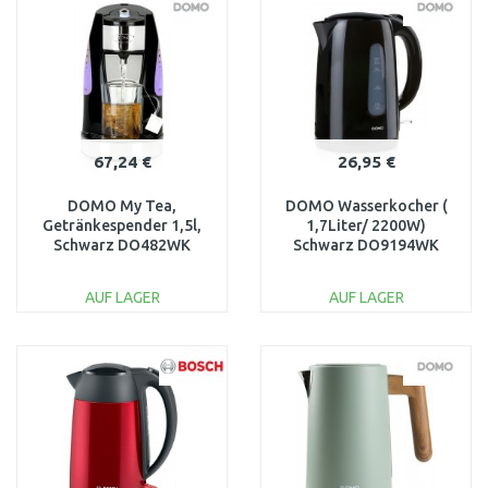
Vergleichen
Vergleichen
67,24 €
26,95 €
DOMO My Tea,
DOMO Wasserkocher (
Getränkespender 1,5l,
1,7Liter/ 2200W)
Schwarz DO482WK
Schwarz DO9194WK
AUF LAGER
AUF LAGER
IN DEN
IN DEN
WARENKORB
WARENKORB
Vergleichen
Vergleichen