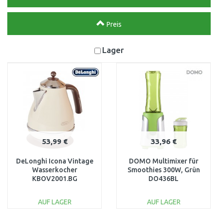
Preis
Lager
53,99 €
33,96 €
DeLonghi Icona Vintage
DOMO Multimixer für
Wasserkocher
Smoothies 300W, Grün
KBOV2001.BG
DO436BL
AUF LAGER
AUF LAGER
IN DEN
IN DEN