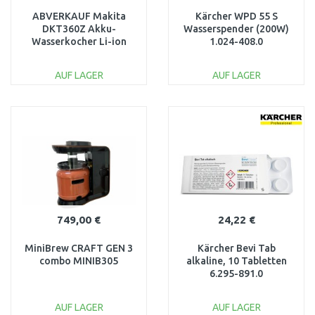
ABVERKAUF Makita
Kärcher WPD 55 S
DKT360Z Akku-
Wasserspender (200W)
Wasserkocher Li-ion
1.024-408.0
LXT 2x18V, ohne Akku
NACH SERVICE
AUF LAGER
AUF LAGER
IN DEN
IN DEN
WARENKORB
WARENKORB
Vergleichen
Vergleichen
749,00 €
24,22 €
MiniBrew CRAFT GEN 3
Kärcher Bevi Tab
combo MINIB305
alkaline, 10 Tabletten
6.295-891.0
AUF LAGER
AUF LAGER