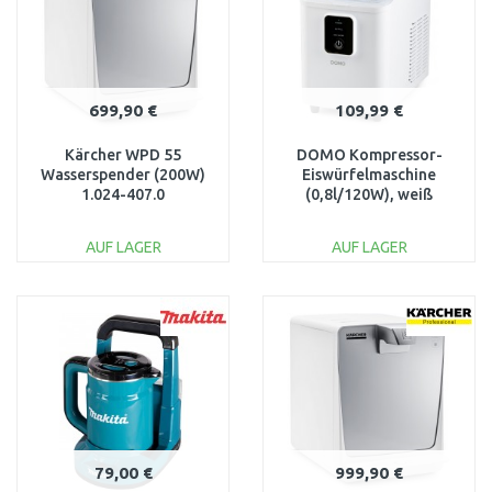
699,90 €
109,99 €
Kärcher WPD 55
DOMO Kompressor-
Wasserspender (200W)
Eiswürfelmaschine
1.024-407.0
(0,8l/120W), weiß
DO9292IB
AUF LAGER
AUF LAGER
IN DEN
IN DEN
WARENKORB
WARENKORB
Vergleichen
Vergleichen
79,00 €
999,90 €