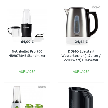
WARENKORB
WARENKORB
Vergleichen
Vergleichen
64,00 €
24,44 €
Nutribullet Pro 900
DOMO Edelstahl
NB907MAB Standmixer
Wasserkocher (1,7Liter /
2200 Watt) DO496WK
AUF LAGER
AUF LAGER
IN DEN
IN DEN
WARENKORB
WARENKORB
Vergleichen
Vergleichen