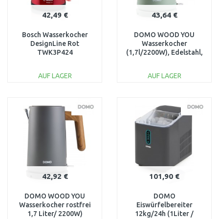
42,49 €
43,64 €
Bosch Wasserkocher
DOMO WOOD YOU
DesignLine Rot
Wasserkocher
TWK3P424
(1,7l/2200W), Edelstahl,
grün DO9282WK
AUF LAGER
AUF LAGER
IN DEN
IN DEN
WARENKORB
WARENKORB
Vergleichen
Vergleichen
42,92 €
101,90 €
DOMO WOOD YOU
DOMO
Wasserkocher rostfrei
Eiswürfelbereiter
1,7 Liter/ 2200W)
12kg/24h (1Liter /