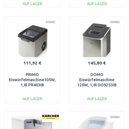
DO9269J
AUF LAGER
AUF LAGER
IN DEN
IN DEN
WARENKORB
WARENKORB
Vergleichen
Vergleichen
111,92 €
145,80 €
PRIMO
DOMO
Eiswürfelmaschine105W,
Eiswürfelmaschine
1,8l PR403IB
120W, 1,8l DO9253IB
AUF LAGER
AUF LAGER
IN DEN
IN DEN
WARENKORB
WARENKORB
Vergleichen
Vergleichen