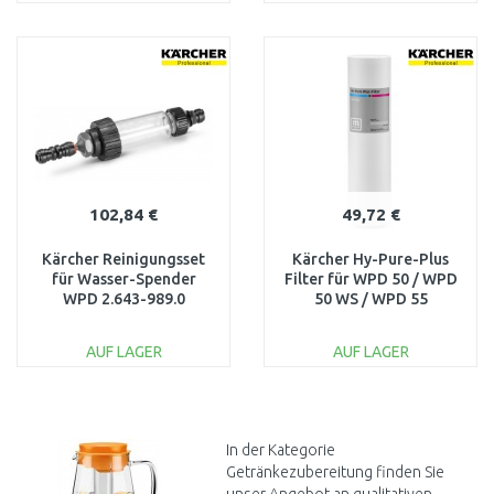
IN DEN
IN DEN
WARENKORB
WARENKORB
Vergleichen
Vergleichen
102,84 €
49,72 €
Kärcher Reinigungsset
Kärcher Hy-Pure-Plus
für Wasser-Spender
Filter für WPD 50 / WPD
WPD 2.643-989.0
50 WS / WPD 55
(120 l/h/6 bar) 2.644-
200.0
AUF LAGER
AUF LAGER
IN DEN
IN DEN
WARENKORB
WARENKORB
Vergleichen
Vergleichen
In der Kategorie
Getränkezubereitung finden Sie