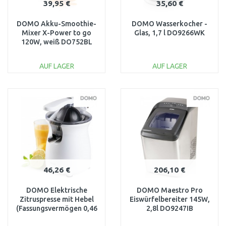
39,95 €
35,60 €
DOMO Akku-Smoothie-
DOMO Wasserkocher -
Mixer X-Power to go
Glas, 1,7 l DO9266WK
120W, weiß DO752BL
AUF LAGER
AUF LAGER
IN DEN
IN DEN
WARENKORB
WARENKORB
Vergleichen
Vergleichen
46,26 €
206,10 €
DOMO Elektrische
DOMO Maestro Pro
Zitruspresse mit Hebel
Eiswürfelbereiter 145W,
(Fassungsvermögen 0,46
2,8l DO9247IB
l / Leistung 160 W)