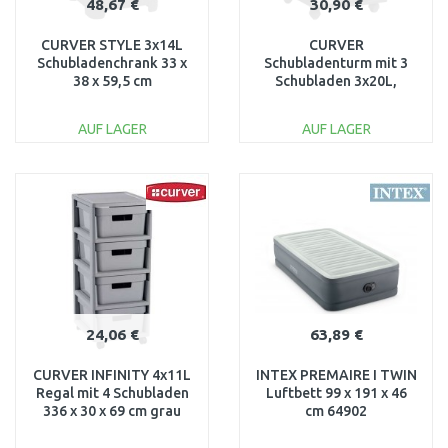
48,67 €
30,90 €
CURVER STYLE 3x14L
CURVER
Schubladenchrank 33 x
Schubladenturm mit 3
38 x 59,5 cm
Schubladen 3x20L,
dunkelbraun 06604-210
transparent/schwarz
06772-146
AUF LAGER
AUF LAGER
IN DEN
IN DEN
WARENKORB
WARENKORB
Vergleichen
Vergleichen
24,06 €
63,89 €
CURVER INFINITY 4x11L
INTEX PREMAIRE I TWIN
Regal mit 4 Schubladen
Luftbett 99 x 191 x 46
336 x 30 x 69 cm grau
cm 64902
04355-099