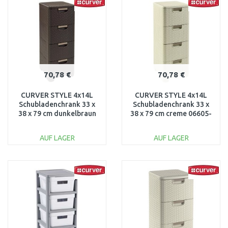
Vergleichen
Vergleichen
70,78 €
70,78 €
CURVER STYLE 4x14L
CURVER STYLE 4x14L
Schubladenchrank 33 x
Schubladenchrank 33 x
38 x 79 cm dunkelbraun
38 x 79 cm creme 06605-
06605-210
885
AUF LAGER
AUF LAGER
IN DEN
IN DEN
WARENKORB
WARENKORB
Vergleichen
Vergleichen