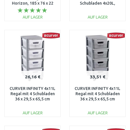
Horizon, 185 x 76 x 22
Schubladen 4x20L,
cm 67000
transparent/schwarz
06771-146
AUF LAGER
AUF LAGER
IN DEN
IN DEN
WARENKORB
WARENKORB
Vergleichen
Vergleichen
26,16 €
33,51 €
CURVER INFINITY 4x11L
CURVER INFINITY 4x11L
Regal mit 4 Schubladen
Regal mit 4 Schubladen
36 x 29,5 x 65,5 cm
36 x 29,5 x 65,5 cm
DOTS, weiß 04356-Y36
DOTS, grau 04356-099
AUF LAGER
AUF LAGER
IN DEN
IN DEN
WARENKORB
WARENKORB