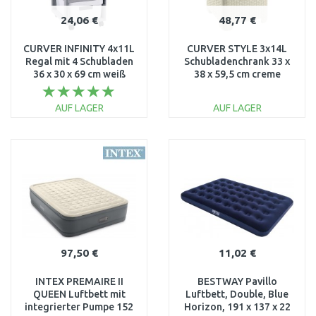
24,06 €
48,77 €
CURVER INFINITY 4x11L
CURVER STYLE 3x14L
Regal mit 4 Schubladen
Schubladenchrank 33 x
36 x 30 x 69 cm weiß
38 x 59,5 cm creme
04355-Y36
06604-885
AUF LAGER
AUF LAGER
IN DEN
IN DEN
WARENKORB
WARENKORB
Vergleichen
Vergleichen
97,50 €
11,02 €
INTEX PREMAIRE II
BESTWAY Pavillo
QUEEN Luftbett mit
Luftbett, Double, Blue
integrierter Pumpe 152
Horizon, 191 x 137 x 22