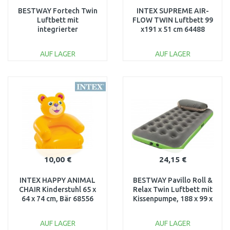
BESTWAY Fortech Twin
INTEX SUPREME AIR-
Luftbett mit
FLOW TWIN Luftbett 99
integrierter
x191 x 51 cm 64488
Elektropumpe, 191 x 97
x 46 cm 69048
AUF LAGER
AUF LAGER
IN DEN
IN DEN
WARENKORB
WARENKORB
Vergleichen
Vergleichen
10,00 €
24,15 €
INTEX HAPPY ANIMAL
BESTWAY Pavillo Roll &
CHAIR Kinderstuhl 65 x
Relax Twin Luftbett mit
64 x 74 cm, Bär 68556
Kissenpumpe, 188 x 99 x
22 cm 67619
AUF LAGER
AUF LAGER