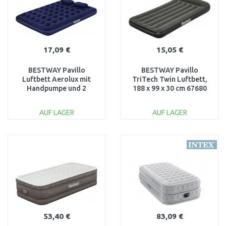
17,09 €
15,05 €
BESTWAY Pavillo
BESTWAY Pavillo
Luftbett Aerolux mit
TriTech Twin Luftbett,
Handpumpe und 2
188 x 99 x 30 cm 67680
Kissen, 203 x 152 x 22 cm
67374
AUF LAGER
AUF LAGER
IN DEN
IN DEN
WARENKORB
WARENKORB
Vergleichen
Vergleichen
53,40 €
83,09 €