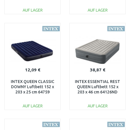
x 203 x 46 cm 64926
cm 67002
AUF LAGER
AUF LAGER
IN DEN
IN DEN
WARENKORB
WARENKORB
Vergleichen
Vergleichen
12,09 €
38,87 €
INTEX QUEEN CLASSIC
INTEX ESSENTIAL REST
DOWNY Luftbett 152 x
QUEEN Luftbett 152 x
203 x 25 cm 64759
203 x 46 cm 64126ND
AUF LAGER
AUF LAGER
IN DEN
IN DEN
WARENKORB
WARENKORB