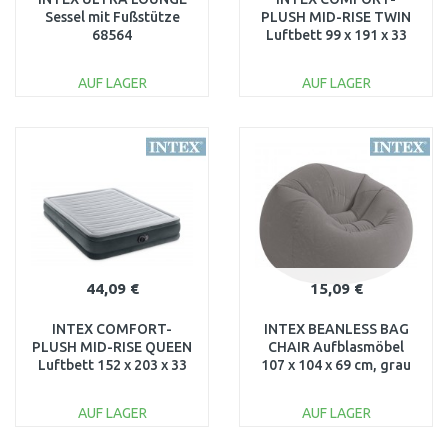
Sessel mit Fußstütze
PLUSH MID-RISE TWIN
68564
Luftbett 99 x 191 x 33
cm 67766NP
AUF LAGER
AUF LAGER
IN DEN
IN DEN
WARENKORB
WARENKORB
Vergleichen
Vergleichen
44,09 €
15,09 €
INTEX COMFORT-
INTEX BEANLESS BAG
PLUSH MID-RISE QUEEN
CHAIR Aufblasmöbel
Luftbett 152 x 203 x 33
107 x 104 x 69 cm, grau
cm 67770ND
68579
AUF LAGER
AUF LAGER
IN DEN
IN DEN