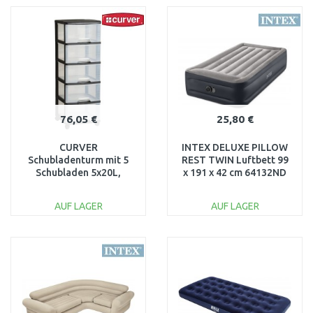
WARENKORB
WARENKORB
Vergleichen
Vergleichen
76,05 €
25,80 €
CURVER
INTEX DELUXE PILLOW
Schubladenturm mit 5
REST TWIN Luftbett 99
Schubladen 5x20L,
x 191 x 42 cm 64132ND
transparent/schwarz
06770-146
AUF LAGER
AUF LAGER
IN DEN
IN DEN
WARENKORB
WARENKORB
Vergleichen
Vergleichen