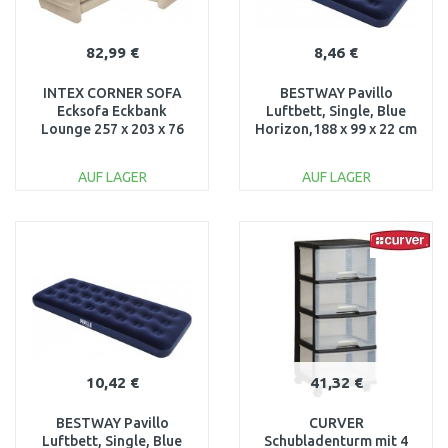
82,99 €
8,46 €
INTEX CORNER SOFA
BESTWAY Pavillo
Ecksofa Eckbank
Luftbett, Single, Blue
Lounge 257 x 203 x 76
Horizon,188 x 99 x 22 cm
cm, beige 68575NP
67001
AUF LAGER
AUF LAGER
IN DEN
IN DEN
WARENKORB
WARENKORB
Vergleichen
Vergleichen
10,42 €
41,32 €
BESTWAY Pavillo
CURVER
Luftbett, Single, Blue
Schubladenturm mit 4