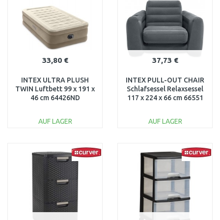
Vergleichen
Vergleichen
33,80 €
37,73 €
INTEX ULTRA PLUSH
INTEX PULL-OUT CHAIR
TWIN Luftbett 99 x 191 x
Schlafsessel Relaxsessel
46 cm 64426ND
117 x 224 x 66 cm 66551
AUF LAGER
AUF LAGER
IN DEN
IN DEN
WARENKORB
WARENKORB
Vergleichen
Vergleichen