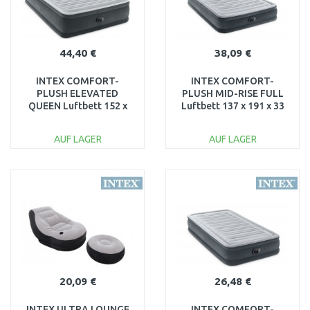
44,40 €
38,09 €
INTEX COMFORT-
INTEX COMFORT-
PLUSH ELEVATED
PLUSH MID-RISE FULL
QUEEN Luftbett 152 x
Luftbett 137 x 191 x 33
203 x 46 cm 64414
cm 67768
AUF LAGER
AUF LAGER
IN DEN
IN DEN
WARENKORB
WARENKORB
Vergleichen
Vergleichen
20,09 €
26,48 €
INTEX ULTRA LOUNGE
INTEX COMFORT-