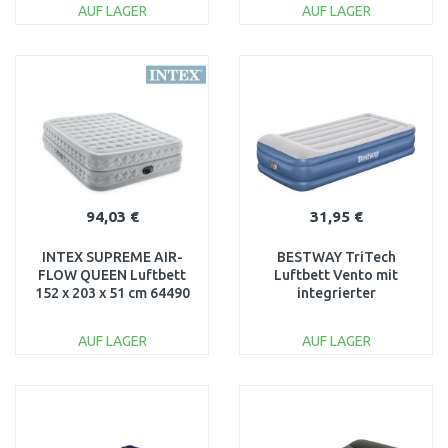
AUF LAGER
AUF LAGER
IN DEN
IN DEN
WARENKORB
WARENKORB
Vergleichen
Vergleichen
94,03 €
31,95 €
INTEX SUPREME AIR-
BESTWAY TriTech
FLOW QUEEN Luftbett
Luftbett Vento mit
152 x 203 x 51 cm 64490
integrierter
Elektropumpe, 191 x 97
x 46 cm 67628
AUF LAGER
AUF LAGER
IN DEN
IN DEN
WARENKORB
WARENKORB
Vergleichen
Vergleichen