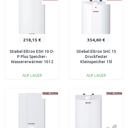
Vergleichen
Vergleichen
218,15 €
354,60 €
Stiebel Eltron ESH 10 O-
Stiebel Eltron SHC 15
P Plus Speicher-
Druckfester
Wassererwärmer 10 l 2
Kleinspeicher 15l
kW 201398
Untertisch 1,5kW
234337
AUF LAGER
AUF LAGER
IN DEN
IN DEN
WARENKORB
WARENKORB
Vergleichen
Vergleichen