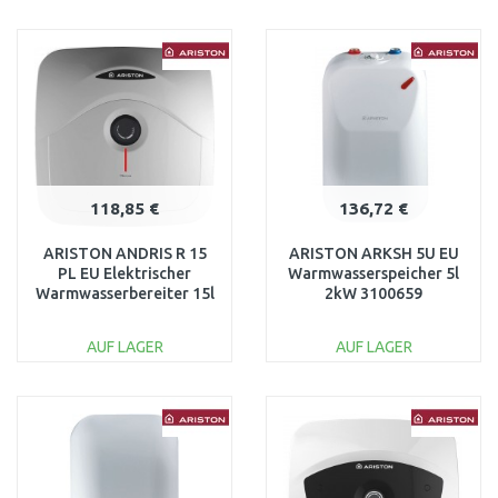
IN DEN
IN DEN
WARENKORB
WARENKORB
Vergleichen
Vergleichen
118,85 €
136,72 €
ARISTON ANDRIS R 15
ARISTON ARKSH 5U EU
PL EU Elektrischer
Warmwasserspeicher 5l
Warmwasserbereiter 15l
2kW 3100659
1,2kW 3100333
AUF LAGER
AUF LAGER
IN DEN
IN DEN
WARENKORB
WARENKORB
Vergleichen
Vergleichen