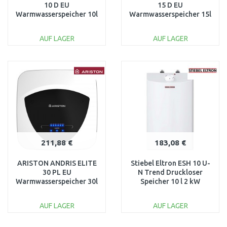
10 D EU
15 D EU
Warmwasserspeicher 10l
Warmwasserspeicher 15l
2 kW 3100359
2 kW 3100364
AUF LAGER
AUF LAGER
IN DEN
IN DEN
WARENKORB
WARENKORB
Vergleichen
Vergleichen
211,88 €
183,08 €
ARISTON ANDRIS ELITE
Stiebel Eltron ESH 10 U-
30 PL EU
N Trend Druckloser
Warmwasserspeicher 30l
Speicher 10 l 2 kW
2kW 3105089
201391
AUF LAGER
AUF LAGER
IN DEN
IN DEN