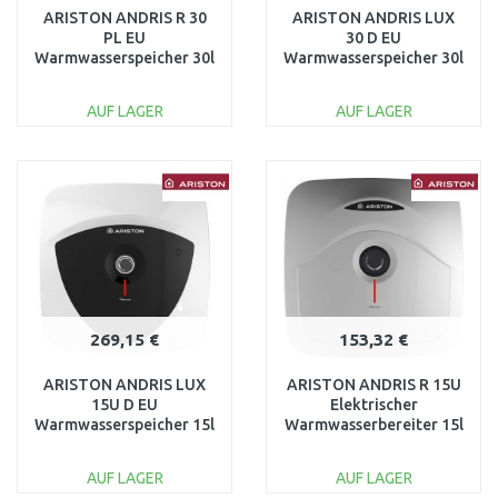
ARISTON ANDRIS R 30
ARISTON ANDRIS LUX
PL EU
30 D EU
Warmwasserspeicher 30l
Warmwasserspeicher 30l
1,5kW 3100338
2 kW 3100369
AUF LAGER
AUF LAGER
IN DEN
IN DEN
WARENKORB
WARENKORB
Vergleichen
Vergleichen
269,15 €
153,32 €
ARISTON ANDRIS LUX
ARISTON ANDRIS R 15U
15U D EU
Elektrischer
Warmwasserspeicher 15l
Warmwasserbereiter 15l
2 kW 3100366
1,2kW 3100336
AUF LAGER
AUF LAGER