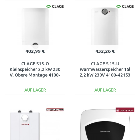
WARENKORB
WARENKORB
Vergleichen
Vergleichen
402,99 €
432,26 €
CLAGE S15-O
CLAGE S 15-U
Kleinspeicher 2,2 kW 230
Warmwasserspeicher 15l
V, Obere Montage 4100-
2,2 kW 230V 4100-42153
41153
AUF LAGER
AUF LAGER
IN DEN
IN DEN
WARENKORB
WARENKORB
Vergleichen
Vergleichen