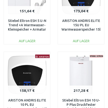
151,64 €
173,04 €
Stiebel Eltron ESH 5 U-N
ARISTON ANDRIS ELITE
Trend +A Warmwasser-
15U PL EU
Kleinspeicher + Armatur
Warmwasserspeicher 15l
201387
2kW 3105088
AUF LAGER
AUF LAGER
IN DEN
IN DEN
WARENKORB
WARENKORB
Vergleichen
Vergleichen
158,17 €
217,28 €
ARISTON ANDRIS ELITE
Stiebel Eltron ESH 10 U-
10 PL EU
P Plus Druckfester