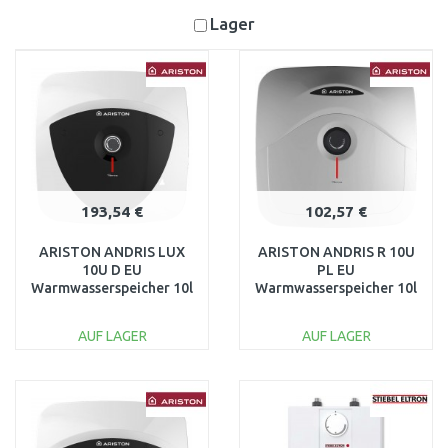
Lager
193,54 €
102,57 €
ARISTON ANDRIS LUX
ARISTON ANDRIS R 10U
10U D EU
PL EU
Warmwasserspeicher 10l
Warmwasserspeicher 10l
2 kW 3100361
1,2kW 3100331
AUF LAGER
AUF LAGER
IN DEN
IN DEN
WARENKORB
WARENKORB
Vergleichen
Vergleichen