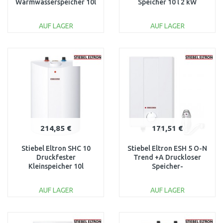
Warmwasserspeicher 10l
Speicher 10 l 2 kW
2kW 3105085
201397
AUF LAGER
AUF LAGER
IN DEN
IN DEN
WARENKORB
WARENKORB
Vergleichen
Vergleichen
214,85 €
171,51 €
Stiebel Eltron SHC 10
Stiebel Eltron ESH 5 O-N
Druckfester
Trend +A Druckloser
Kleinspeicher 10l
Speicher-
Untertisch 1,5kW
Wassererwärmer+Armatur
233747
5l 2kW 201389
AUF LAGER
AUF LAGER
IN DEN
IN DEN
WARENKORB
WARENKORB