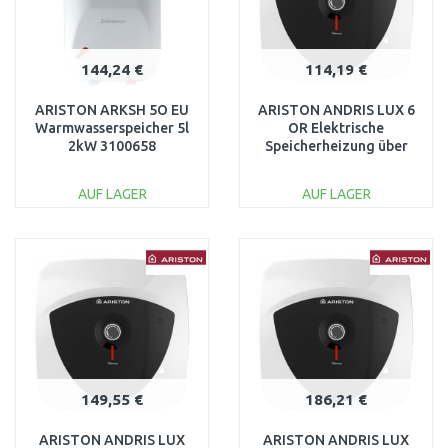
144,24 €
114,19 €
ARISTON ARKSH 5O EU
ARISTON ANDRIS LUX 6
Warmwasserspeicher 5l
OR Elektrische
2kW 3100658
Speicherheizung über
dem Waschbecken 6l 1,5
kW 3626236
AUF LAGER
AUF LAGER
IN DEN
IN DEN
WARENKORB
WARENKORB
Vergleichen
Vergleichen
149,55 €
186,21 €
ARISTON ANDRIS LUX
ARISTON ANDRIS LUX