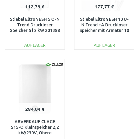
112,79 €
177,77 €
Stiebel Eltron ESH 5 O-N
Stiebel Eltron ESH 10 U-
Trend Druckloser
N Trend +A Druckloser
Speicher 5 l 2 kW 201388
Speicher mit Armatur 10
l 2 kW 201392
AUF LAGER
AUF LAGER
IN DEN
IN DEN
WARENKORB
WARENKORB
Vergleichen
Vergleichen
284,04 €
ABVERKAUF CLAGE
S15-O Kleinspeicher 2,2
kW/230V, Obere
Montage 4100-41153