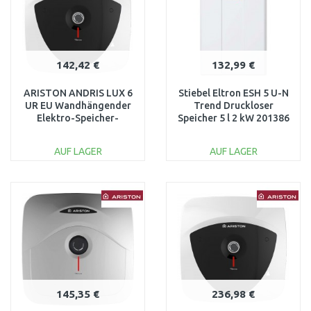
142,42 €
132,99 €
ARISTON ANDRIS LUX 6
Stiebel Eltron ESH 5 U-N
UR EU Wandhängender
Trend Druckloser
Elektro-Speicher-
Speicher 5 l 2 kW 201386
Wassererwärme 6l 1,5
kW 3626237
AUF LAGER
AUF LAGER
IN DEN
IN DEN
WARENKORB
WARENKORB
Vergleichen
Vergleichen
145,35 €
236,98 €