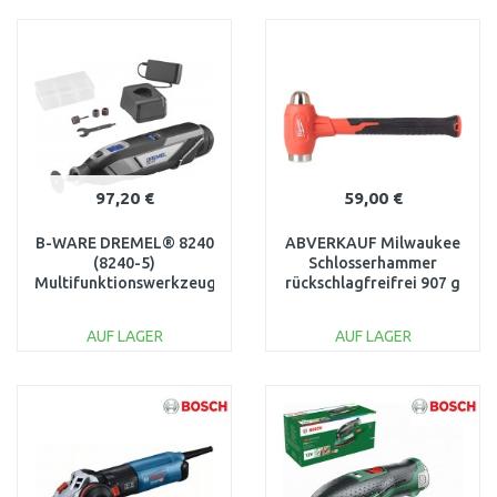
IN DEN
IN DEN
WARENKORB
WARENKORB
Vergleichen
Vergleichen
97,20 €
59,00 €
B-WARE DREMEL® 8240
ABVERKAUF Milwaukee
(8240-5)
Schlosserhammer
Multifunktionswerkzeuge
rückschlagfreifrei 907 g
F0138240JA Ausgepackt
4932492349
BESCHÄDIGT
AUF LAGER
AUF LAGER
IN DEN
IN DEN
WARENKORB
WARENKORB
Vergleichen
Vergleichen