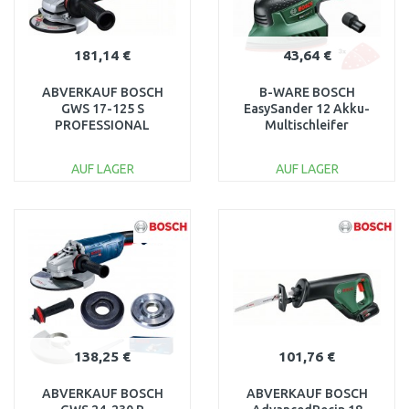
181,14 €
43,64 €
ABVERKAUF BOSCH
B-WARE BOSCH
GWS 17-125 S
EasySander 12 Akku-
PROFESSIONAL
Multischleifer
Winkelschlifer
060397690B
06017D0300
GEBRAUCHT
AUF LAGER
AUF LAGER
BESCHÄDIGTE
VERPACKUNG
IN DEN
IN DEN
WARENKORB
WARENKORB
Vergleichen
Vergleichen
138,25 €
101,76 €
ABVERKAUF BOSCH
ABVERKAUF BOSCH