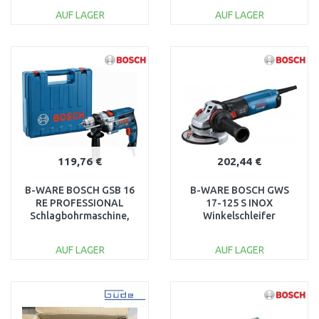
VERPACKUNG!
SERVICE
AUF LAGER
AUF LAGER
IN DEN
IN DEN
WARENKORB
WARENKORB
Vergleichen
Vergleichen
119,76 €
202,44 €
B-WARE BOSCH GSB 16
B-WARE BOSCH GWS
RE PROFESSIONAL
17-125 S INOX
Schlagbohrmaschine,
Winkelschleifer
060114E500
06017D0500
BESCHÄDIGTER KOFFER
BESCHÄDIGTE
AUF LAGER
AUF LAGER
VERPACKUNG
IN DEN
IN DEN
WARENKORB
WARENKORB
Vergleichen
Vergleichen