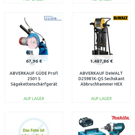
IN DEN
IN DEN
WARENKORB
WARENKORB
Vergleichen
Vergleichen
67,96 €
1.487,86 €
ABVERKAUF GÜDE Profi
ABVERKAUF DeWALT
2501 S
D25981K-QS Sechskant
Sägekettenschärfgerät
Abbruchhammer HEX
94129 NACH DEM
28mm,2100 Watt/62J
SERVICE, OHNE
Transportkarre
AUF LAGER
AUF LAGER
SCHEIBEN
IN DEN
IN DEN
WARENKORB
WARENKORB
Vergleichen
Vergleichen