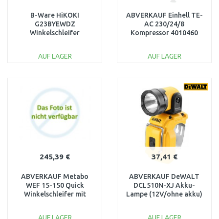
B-Ware HiKOKI
ABVERKAUF Einhell TE-
G23BYEWDZ
AC 230/24/8
Winkelschleifer
Kompressor 4010460
(2200W/230mm)
BESCHÄDIGT,
Beschädigte
BESCHÄDIGTE
AUF LAGER
AUF LAGER
Verpackung!!
VERPACKUNG
IN DEN
IN DEN
WARENKORB
WARENKORB
Vergleichen
Vergleichen
245,39 €
37,41 €
ABVERKAUF Metabo
ABVERKAUF DeWALT
WEF 15-150 Quick
DCL510N-XJ Akku-
Winkelschleifer mit
Lampe (12V/ohne akku)
Flachkopf 150 mm
OHNE ORIGINAL
613083000 GEBRAUCHT
VERPACKUNG
AUF LAGER
AUF LAGER