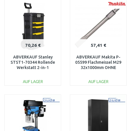
Vergleichen
Vergleichen
70,26 €
57,41 €
ABVERKAUF Stanley
ABVERKAUF Makita P-
STST1-70344 Rollende
05599 Flachmeissel M29
Werkstatt 2-in-1
32x1000mm OHNE
BESCHÄDIGT
ORIGINAL VERPACKUNG
AUF LAGER
AUF LAGER
IN DEN
IN DEN
WARENKORB
WARENKORB
Vergleichen
Vergleichen