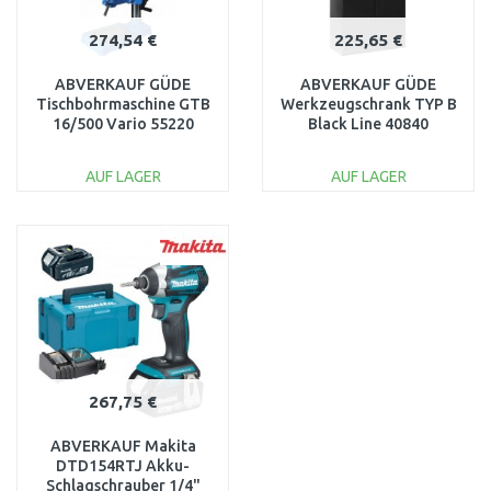
274,54 €
225,65 €
ABVERKAUF GÜDE
ABVERKAUF GÜDE
Tischbohrmaschine GTB
Werkzeugschrank TYP B
16/500 Vario 55220
Black Line 40840
AUSVERPACKT
BESCHÄDIGT
AUF LAGER
AUF LAGER
IN DEN
IN DEN
WARENKORB
WARENKORB
Vergleichen
Vergleichen
267,75 €
ABVERKAUF Makita
DTD154RTJ Akku-
Schlagschrauber 1/4"