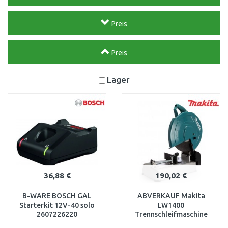
Preis
Preis
Lager
36,88 €
190,02 €
B-WARE BOSCH GAL
ABVERKAUF Makita
Starterkit 12V-40 solo
LW1400
2607226220
Trennschleifmaschine
BESCHÄDIGTE
355mm, 2200W NACH