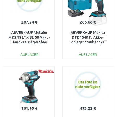
207,24 €
266,66 €
ABVERKAUF Metabo
ABVERKAUF Makita
MKS 18 LTX BL 58 Akku-
DTD154RTJ Akku-
Handkreissäge(ohne
Schlagschrauber 1/4"
Akku)600773840 BESCH.
LIion(2x18V/5,0Ah)BESCHÄD
KOFFER
KOFFER
AUF LAGER
AUF LAGER
IN DEN
IN DEN
WARENKORB
WARENKORB
Vergleichen
Vergleichen
161,95 €
493,22 €