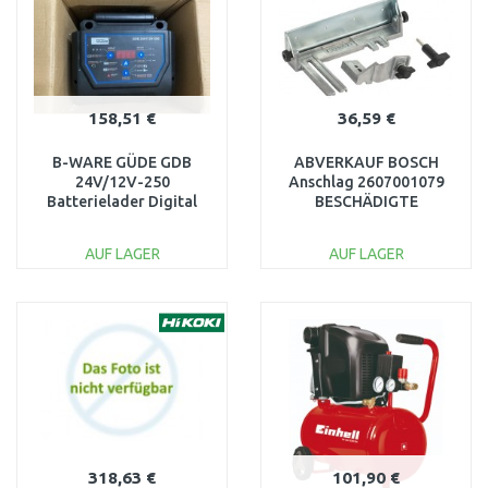
158,51 €
36,59 €
B-WARE GÜDE GDB
ABVERKAUF BOSCH
24V/12V-250
Anschlag 2607001079
Batterielader Digital
BESCHÄDIGTE
85129 GETESTET
VERPACKUNG
AUF LAGER
AUF LAGER
IN DEN
IN DEN
WARENKORB
WARENKORB
Vergleichen
Vergleichen
318,63 €
101,90 €