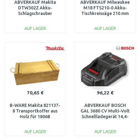
ABVERKAUF Makita
ABVERKAUF Milwaukee
DTW302Z Akku-
M18 FTS210-0 Akku-
Schlagschrauber
Tischkreissäge 210 mm
3/8"/300Nm 18V/ohne
4933464722
Akku GETESTET
GEBRAUCHT
AUF LAGER
AUF LAGER
IN DEN
IN DEN
WARENKORB
WARENKORB
Vergleichen
Vergleichen
70,65 €
96,22 €
B-WARE Makita 821137-
ABVERKAUF BOSCH
8 Transportkoffer aus
GAL 3680 CV Multi-Volt
Holz für 1806B
Schnellladegerät 14,4-
BESCHÄDIGT
36V Professional
1600A004ZS
AUF LAGER
AUF LAGER