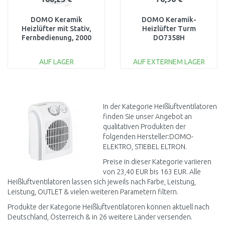
DOMO Keramik
DOMO Keramik-
Heizlüfter mit Stativ,
Heizlüfter Turm
Fernbedienung, 2000
DO7358H
Watt DO7349H
AUF LAGER
AUF EXTERNEM LAGER
IN DEN
IN DEN
WARENKORB
WARENKORB
Vergleichen
Vergleichen
In der Kategorie Heißluftventilatoren
finden Sie unser Angebot an
qualitativen Produkten der
folgenden Hersteller:DOMO-
ELEKTRO, STIEBEL ELTRON.
Preise in dieser Kategorie variieren
von 23,40 EUR bis 163 EUR. Alle
Heißluftventilatoren lassen sich jeweils nach Farbe, Leistung,
Leistung, OUTLET & vielen weiteren Parametern filtern.
Produkte der Kategorie Heißluftventilatoren können aktuell nach
Deutschland, Österreich & in 26 weitere Länder versenden.