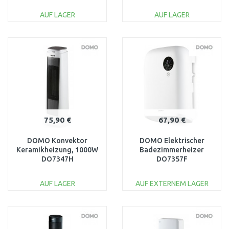
DO7324F
AUF LAGER
AUF LAGER
IN DEN
IN DEN
WARENKORB
WARENKORB
Vergleichen
Vergleichen
75,90 €
67,90 €
DOMO Konvektor
DOMO Elektrischer
Keramikheizung, 1000W
Badezimmerheizer
DO7347H
DO7357F
AUF LAGER
AUF EXTERNEM LAGER
IN DEN
IN DEN
WARENKORB
WARENKORB
Vergleichen
Vergleichen