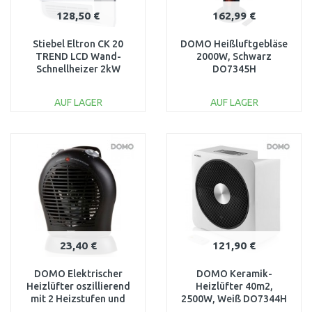
128,50 €
162,99 €
Stiebel Eltron CK 20
DOMO Heißluftgebläse
TREND LCD Wand-
2000W, Schwarz
Schnellheizer 2kW
DO7345H
236653
AUF LAGER
AUF LAGER
IN DEN
IN DEN
WARENKORB
WARENKORB
Vergleichen
Vergleichen
23,40 €
121,90 €
DOMO Elektrischer
DOMO Keramik-
Heizlüfter oszillierend
Heizlüfter 40m2,
mit 2 Heizstufen und
2500W, Weiß DO7344H
Ventilator-Funktion