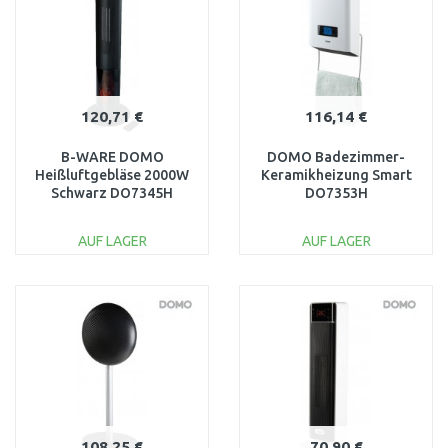
120,71 €
116,14 €
B-WARE DOMO
DOMO Badezimmer-
Heißluftgebläse 2000W
Keramikheizung Smart
Schwarz DO7345H
DO7353H
BESCHÄDIGTE
VERPACKUNG
AUF LAGER
AUF LAGER
IN DEN
IN DEN
WARENKORB
WARENKORB
Vergleichen
Vergleichen
108,25 €
70,90 €