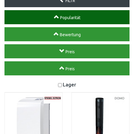
FILTR
Popularität
Bewertung
Preis
Preis
Lager