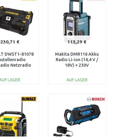
230,71 €
113,29 €
T DWST1-81078
Makita DMR116 Akku
ustellenradio
Radio Li-ion (14,4 V /
adio Netzradio
18V) + 230V
 Ladefunktion
B+Bluetooth
AUF LAGER
AUF LAGER
IN DEN
IN DEN
ARENKORB
WARENKORB
Vergleichen
Vergleichen