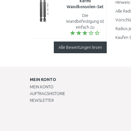
Kermi
Hinweis:
Wandkonsolen-Set
Alle Rad
(lang) Bauhöhe 600
Die
mm, verzinkt
Vorschla
Wandbefestigung ist
ZB02590013
einfach zu
Radios j
montieren...
Kaufen S
Alle Bewertungen lesen
MEIN KONTO
MEIN KONTO
AUFTRAGSHISTORIE
NEWSLETTER