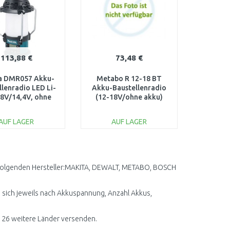
113,88 €
73,48 €
a DMR057 Akku-
Metabo R 12-18 BT
llenradio LED Li-
Akku-Baustellenradio
18V/14,4V, ohne
(12-18V/ohne akku)
Akku)
600777850
AUF LAGER
AUF LAGER
IN DEN
IN DEN
ARENKORB
WARENKORB
Vergleichen
Vergleichen
er folgenden Hersteller:MAKITA, DEWALT, METABO, BOSCH
en sich jeweils nach Akkuspannung, Anzahl Akkus,
n 26 weitere Länder versenden.