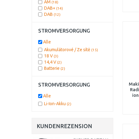
AM
(18)
DAB+
(14)
DAB
(12)
STROMVERSORGUNG
Alle
Akumulátorové / Ze sítě
(15)
18 V
(3)
14,4 V
(2)
Batterie
(2)
STROMVERSORGUNG
Maki
Radi
ion
Alle
Li-Ion-Akku
(2)
KUNDENREZENSION