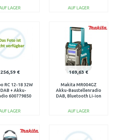
AUF LAGER
AUF LAGER
IN DEN
IN DEN
ARENKORB
WARENKORB
Vergleichen
Vergleichen
256,59 €
169,63 €
o RC 12-18 32W
Makita MR004GZ
 DAB + Akku-
Akku-Baustellenradio
adio 600779850
DAB, Bluetooth Li-ion
CXT, LXT, XGT, 12V-
40V Z
AUF LAGER
AUF LAGER
IN DEN
IN DEN
ARENKORB
WARENKORB
Vergleichen
Vergleichen