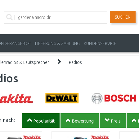
SUCHEN
ONDERANGEBOT
LIEFERUNG & ZAHLUNG
KUNDENSERVICE
llenradios & Lautsprecher
Radios
dios
 nach:
Popularität
Bewertung
Preis