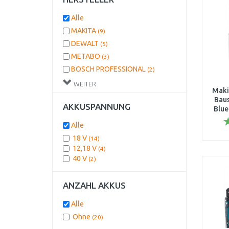
Alle
MAKITA
(9)
DEWALT
(5)
METABO
(3)
BOSCH PROFESSIONAL
(2)
EINHELL
(1)
WEITER
Maki
Baus
AKKUSPANNUNG
Blue
Alle
10,8
18 V
(14)
12,18 V
(4)
40 V
(2)
ANZAHL AKKUS
Alle
Ohne
(20)