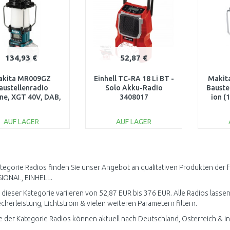
134,93 €
52,87 €
akita MR009GZ
Einhell TC-RA 18 Li BT -
Makit
austellenradio
Solo Akku-Radio
Bauste
ne, XGT 40V, DAB,
3408017
ion (
AB+, FM / USB,
tooth, ohne akku
AUF LAGER
AUF LAGER
IN DEN
IN DEN
WARENKORB
WARENKORB
W
Vergleichen
Vergleichen
ategorie Radios finden Sie unser Angebot an qualitativen Produkten d
IONAL, EINHELL.
n dieser Kategorie variieren von 52,87 EUR bis 376 EUR. Alle Radios lass
cherleistung, Lichtstrom & vielen weiteren Parametern filtern.
 der Kategorie Radios können aktuell nach Deutschland, Österreich & i