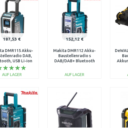
187,53 €
152,12 €
ta DMR115 Akku-
Makita DMR112 Akku-
DeWAL
tellenradio DAB,
Baustellenradio s
Ba
tooth, USB Li-ion
DAB/DAB+ Bluetooth
Akkur
CXT
Li-ion 7,2V-18V
mit
/12V,LXT14,4/18V
DA
AUF LAGER
AUF LAGER
IN DEN
IN DEN
WARENKORB
WARENKORB
W
Vergleichen
Vergleichen