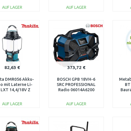
V/14V/18V)
AUF LAGER
AUF LAGER
IN DEN
IN DEN
WARENKORB
WARENKORB
W
Vergleichen
Vergleichen
82,63 €
373,72 €
ta DMR056 Akku-
BOSCH GPB 18VH-6
Metab
o mit Laterne Li-
SRC PROFESSIONAL
BT
 LXT 14,4/18V Z
Radio 06014A6200
Baur
AUF LAGER
AUF LAGER
IN DEN
IN DEN
WARENKORB
WARENKORB
W
Vergleichen
Vergleichen