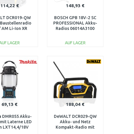
114,22 €
148,93 €
LT DCR019-QW
BOSCH GPB 18V-2 SC
 Baustellenradio
PROFESSIONAL Akku-
/ AM Li-Ion XR
Radios 06014A3100
/14,4V/18V/230V)
AUF LAGER
AUF LAGER
IN DEN
IN DEN
ARENKORB
WARENKORB
Vergleichen
Vergleichen
69,13 €
188,04 €
a DMR055 Akku-
DeWALT DCR029-QW
 mit Laterne LED
Akku- und Netz
on LXT14,4/18V
Kompakt-Radio mit
Bluetooth (ohne Akkus)