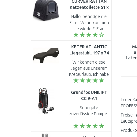
CURVER RATTAN
Katzentoilette 51 x
38,5 x 40 cm
Hallo, benötige die
anthrazit 00615-
Filter. Wann kommen
P15
sie wieder?! Frau
Nowack Wenn Sie die
Filter regelmäßig
KETER ATLANTIC
M
anbieten würden,
B
Liegestuhl, 197 x 74
würde das Produkt 5
Later
x 36 cm, graphit
Pu..
Wir kennen diese
D
17199231
liegen aus unserem
Blue
Kretaurlaub. Ich habe
so gut darauf
gelegen, dass ich am
Grundfos UNILIFT
Strand direkt das
CC 9-A1
Typenschild
In der K
Schmutzwasserpumpe
abfotografiert ha..
PROFESS
Sehr gute
96280970
zuverlässige Pumpe..
Preise i
Lautspre
Produkte