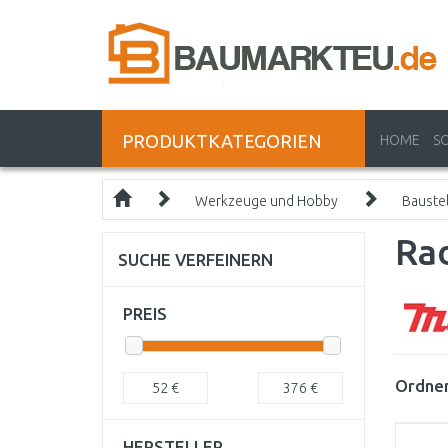
PRODUKTKATEGORIEN
HOME
S
Werkzeuge und Hobby
Bauste
Ra
SUCHE VERFEINERN
PREIS
Ordnen
52
€
376
€
HERSTELLER