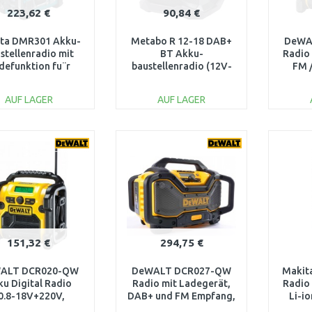
223,62 €
90,84 €
ta DMR301 Akku-
Metabo R 12-18 DAB+
DeWA
stellenradio mit
BT Akku-
Radio
defunktion fu¨r
baustellenradio (12V-
FM 
ta CXT- und LXT-
18V) 600778850
(10,8V
Schiebeakkus
AUF LAGER
AUF LAGER
IN DEN
IN DEN
WARENKORB
WARENKORB
W
Vergleichen
Vergleichen
151,32 €
294,75 €
ALT DCR020-QW
DeWALT DCR027-QW
Makit
u Digital Radio
Radio mit Ladegerät,
Radio
0.8-18V+220V,
DAB+ und FM Empfang,
Li-i
DAB+/FM
Bluetooth, XR (10,8