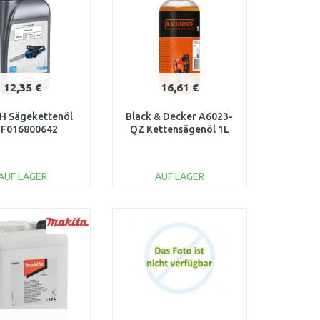
Vergleichen
Vergleichen
12,35 €
16,61 €
H Sägekettenöl
Black & Decker A6023-
 F016800642
QZ Kettensägenöl 1L
AUF LAGER
AUF LAGER
IN DEN
IN DEN
ARENKORB
WARENKORB
Vergleichen
Vergleichen