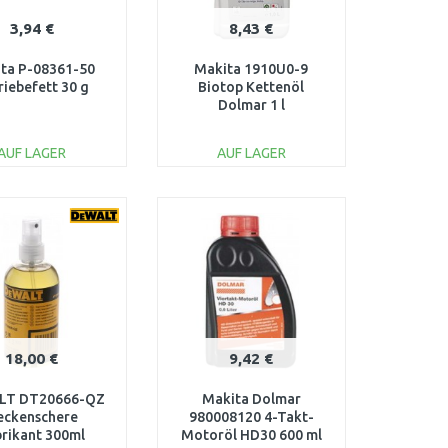
3,94 €
8,43 €
ta P-08361-50
Makita 1910U0-9
riebefett 30 g
Biotop Kettenöl
Dolmar 1 l
AUF LAGER
AUF LAGER
IN DEN
IN DEN
ARENKORB
WARENKORB
Vergleichen
Vergleichen
18,00 €
9,42 €
LT DT20666-QZ
Makita Dolmar
eckenschere
980008120 4-Takt-
rikant 300ml
Motoröl HD30 600 ml