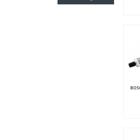
und due Belastung
des Motores u..
BOSC