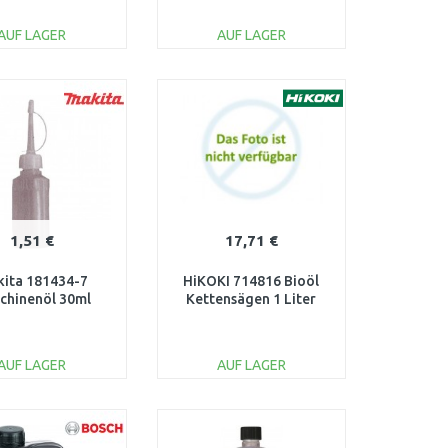
AUF LAGER
AUF LAGER
IN DEN
IN DEN
ARENKORB
WARENKORB
Vergleichen
Vergleichen
1,51 €
17,71 €
ita 181434-7
HiKOKI 714816 Bioöl
chinenöl 30ml
Kettensägen 1 Liter
AUF LAGER
AUF LAGER
IN DEN
IN DEN
ARENKORB
WARENKORB