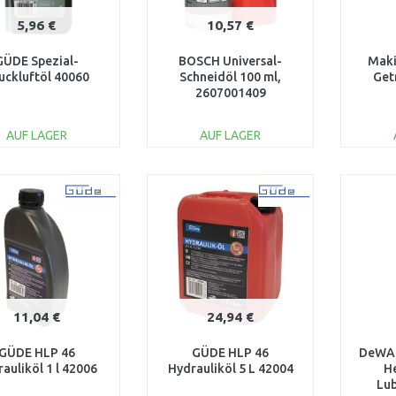
5,96 €
10,57 €
GÜDE Spezial-
BOSCH Universal-
Maki
uckluftöl 40060
Schneidöl 100 ml,
Get
2607001409
AUF LAGER
AUF LAGER
IN DEN
IN DEN
WARENKORB
WARENKORB
W
Vergleichen
Vergleichen
11,04 €
24,94 €
GÜDE HLP 46
GÜDE HLP 46
DeWA
auliköl 1 l 42006
Hydrauliköl 5 L 42004
H
Lub