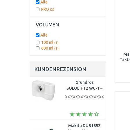
Alle
PRO
(2)
VOLUMEN
Alle
100 ml
(1)
600 ml
(1)
Mak
Takt-
KUNDENREZENSION
Grundfos
SOLOLIFT2 WC-1 –
Fäkalien- und
XXXXXXXXXXXXXXXXXXXXXXXXX
Abwasserpumpe für
WC und
Waschbecken
97775314
Makita DUB185Z