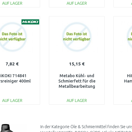
AUF LAGER
AUF LAGER
IN DEN
IN DEN
WARENKORB
WARENKORB
W
Vergleichen
Vergleichen
7,82 €
15,15 €
iKOKI 714841
Metabo Kühl- und
Hi
sreiniger 400ml
Schmierfett für die
Ham
Metallbearbeitung
623443000
AUF LAGER
AUF LAGER
IN DEN
IN DEN
WARENKORB
WARENKORB
W
Vergleichen
Vergleichen
In der Kategorie Öle & Schmiermittel finden Sie u