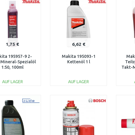
Vergleichen
Vergleichen
1,75 €
6,62 €
ita 195957-9 2-
Makita 195093-1
Mak
Mineral-Spezialöl
Kettenöl 1 l
Teils
1:50, 100ml
Takt-M
AUF LAGER
AUF LAGER
IN DEN
IN DEN
WARENKORB
WARENKORB
W
XXXXXXXXXXXXXXXXXXXXXXXXXXXXXXXXXXx..
Vergleichen
Vergleichen