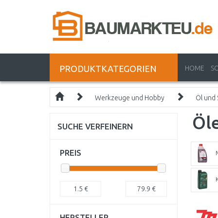
PRODUKTKATEGORIEN
HOME
S
Werkzeuge und Hobby
Öl und 
Öle
SUCHE VERFEINERN
PREIS
1.5
€
79.9
€
HERSTELLER