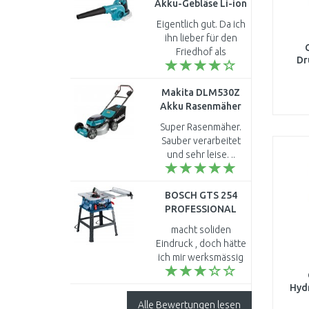
Akku-Gebläse Li-ion
LXT 18V ohne Akku
Eigentlich gut. Da ich
ihn lieber für den
Friedhof als
Dr
Laubsauger nutzen
möchte, finde ich
Makita DLM530Z
dafür keinen
Akku Rasenmäher
Fangsack der passt. ..
53cm ohne Antrieb
Super Rasenmäher.
Sauber verarbeitet
und sehr leise. ..
BOSCH GTS 254
PROFESSIONAL
Tischkreissäge
macht soliden
0601B45000
Eindruck , doch hätte
ich mir werksmässig
nen Sanftanlauf
erwartet , das
Hydr
Schnelle Einschalten
Alle Bewertungen lesen