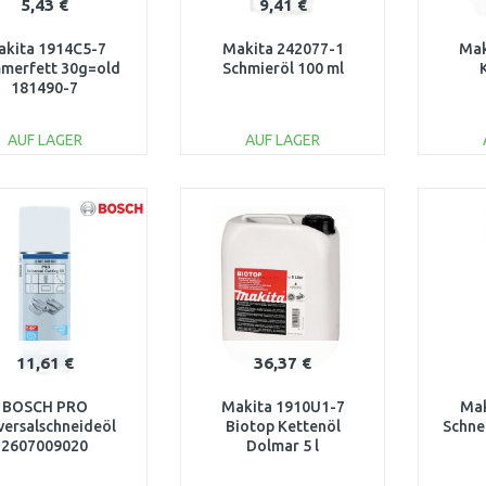
5,43 €
9,41 €
kita 1914C5-7
Makita 242077-1
Mak
merfett 30g=old
Schmieröl 100 ml
181490-7
AUF LAGER
AUF LAGER
IN DEN
IN DEN
WARENKORB
WARENKORB
W
Vergleichen
Vergleichen
11,61 €
36,37 €
BOSCH PRO
Makita 1910U1-7
Mak
versalschneideöl
Biotop Kettenöl
Schne
2607009020
Dolmar 5 l