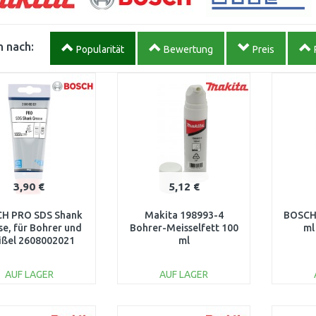
 nach:
Popularität
Bewertung
Preis
3,90 €
5,12 €
H PRO SDS Shank
Makita 198993-4
BOSCH 
se, für Bohrer und
Bohrer-Meisselfett 100
ml
ßel 2608002021
ml
AUF LAGER
AUF LAGER
IN DEN
IN DEN
WARENKORB
WARENKORB
W