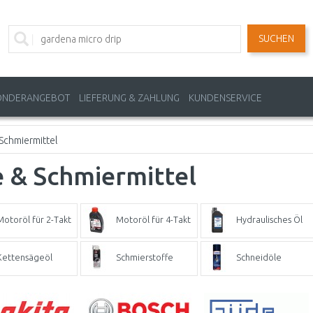
SUCHEN
ONDERANGEBOT
LIEFERUNG & ZAHLUNG
KUNDENSERVICE
Schmiermittel
 & Schmiermittel
Motoröl für 2-Takt
Motoröl für 4-Takt
Hydraulisches Öl
Kettensägeöl
Schmierstoffe
Schneidöle