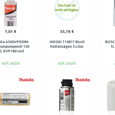
Vergleichen
Vergleichen
7,01 €
55,78 €
ita AS00VP050M
HiKOKI 714817 Bioöl
BOSC
uumpumpenöl 150
Kettensägen 5 Liter
1L
l, DVP180 und
DVP181
AUF LAGER
AUF LAGER
IN DEN
IN DEN
WARENKORB
WARENKORB
W
Vergleichen
Vergleichen