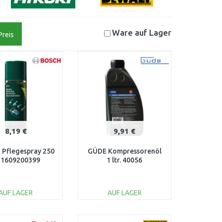
Ware auf
Lager
Preis
8,19 €
9,91 €
Pflegespray 250
GÜDE Kompressorenöl
 1609200399
1 ltr. 40056
AUF LAGER
AUF LAGER
IN DEN
IN DEN
ARENKORB
WARENKORB