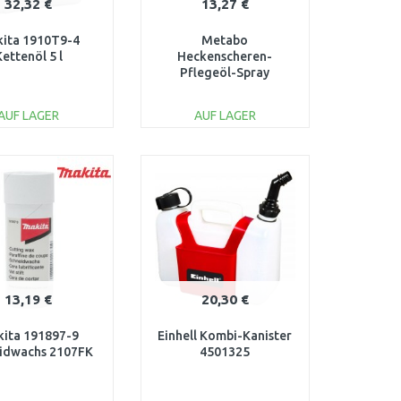
32,32 €
13,27 €
ita 1910T9-4
Metabo
Kettenöl 5 l
Heckenscheren-
Pflegeöl-Spray
630475000
AUF LAGER
AUF LAGER
IN DEN
IN DEN
ARENKORB
WARENKORB
Vergleichen
Vergleichen
13,19 €
20,30 €
ita 191897-9
Einhell Kombi-Kanister
idwachs 2107FK
4501325