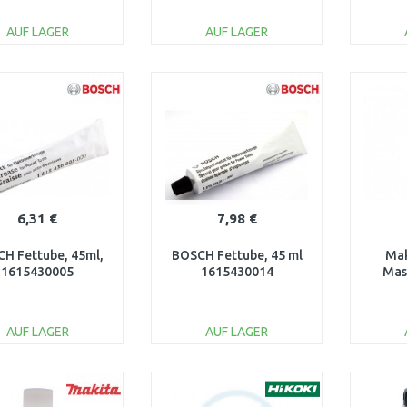
AUF LAGER
AUF LAGER
IN DEN
IN DEN
WARENKORB
WARENKORB
W
Vergleichen
Vergleichen
6,31 €
7,98 €
H Fettube, 45ml,
BOSCH Fettube, 45 ml
Mak
1615430005
1615430014
Mas
AUF LAGER
AUF LAGER
IN DEN
IN DEN
WARENKORB
WARENKORB
W