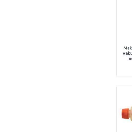
Mak
Vak
m