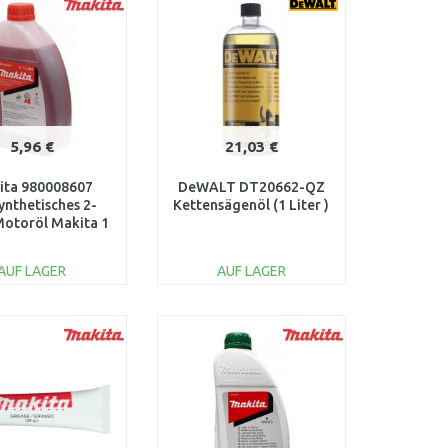
Vergleichen
Vergleichen
5,96 €
21,03 €
ita 980008607
DeWALT DT20662-QZ
ynthetisches 2-
Kettensägenöl (1 Liter )
otoröl Makita 1
: 50, 1 l
AUF LAGER
AUF LAGER
IN DEN
IN DEN
ARENKORB
WARENKORB
Vergleichen
Vergleichen