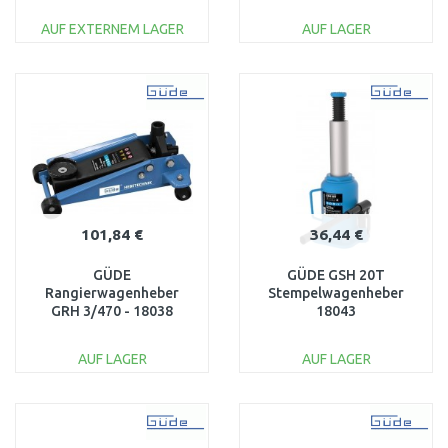
AUF EXTERNEM LAGER
AUF LAGER
IN DEN
IN DEN
WARENKORB
WARENKORB
Vergleichen
Vergleichen
101,84 €
36,44 €
GÜDE
GÜDE GSH 20T
Rangierwagenheber
Stempelwagenheber
GRH 3/470 - 18038
18043
AUF LAGER
AUF LAGER
IN DEN
IN DEN
WARENKORB
WARENKORB
Vergleichen
Vergleichen