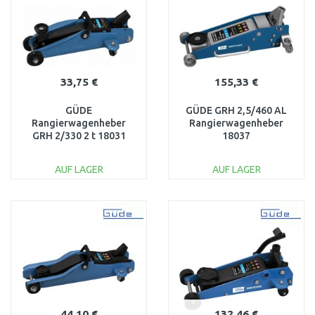
33,75 €
155,33 €
GÜDE
GÜDE GRH 2,5/460 AL
Rangierwagenheber
Rangierwagenheber
GRH 2/330 2 t 18031
18037
AUF LAGER
AUF LAGER
IN DEN
IN DEN
WARENKORB
WARENKORB
Vergleichen
Vergleichen
44,10 €
132,46 €