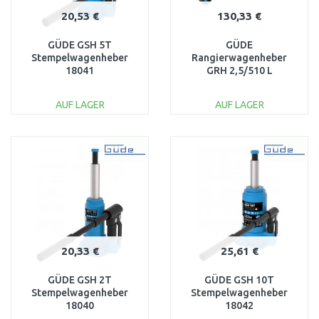
20,53 €
130,33 €
GÜDE GSH 5T
GÜDE
Stempelwagenheber
Rangierwagenheber
18041
GRH 2,5/510 L
Wagenheber
Rangierheber Heber
AUF LAGER
AUF LAGER
SUV 18033
IN DEN
IN DEN
WARENKORB
WARENKORB
Vergleichen
Vergleichen
20,33 €
25,61 €
GÜDE GSH 2T
GÜDE GSH 10T
Stempelwagenheber
Stempelwagenheber
18040
18042