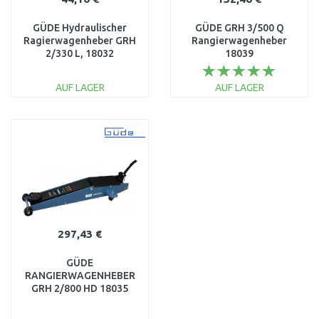
GÜDE Hydraulischer
GÜDE GRH 3/500 Q
Ragierwagenheber GRH
Rangierwagenheber
2/330 L, 18032
18039
AUF LAGER
AUF LAGER
IN DEN
IN DEN
WARENKORB
WARENKORB
Vergleichen
Vergleichen
297,43 €
GÜDE
RANGIERWAGENHEBER
GRH 2/800 HD 18035