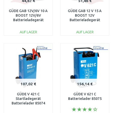
44,67 €
51,46 €
GÜDE GAB 12V/6V 10 A
GÜDE GAB 12 V 15 A
BOOST 12V/6V
BOOST 12V
Batterieladegerät
Batterieladegerät
Automatik
85143
Batterielader 85142
AUF LAGER
AUF LAGER
IN DEN
IN DEN
WARENKORB
WARENKORB
Vergleichen
Vergleichen
107,02 €
156,14 €
GÜDE V 421 C
GÜDE V 621 C
Startladegerät
Batterielader 85075
Batterielader 85074