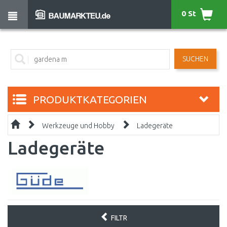
0 St
SUCHEN
PRODUKTKATEGORIEN
Werkzeuge und Hobby
Ladegeräte
Ladegeräte
FILTR