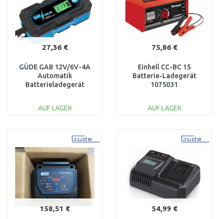
27,36 €
75,86 €
GÜDE GAB 12V/6V-4A
Einhell CC-BC 15
Automatik
Batterie-Ladegerät
Batterieladegerät
1075031
85145
AUF LAGER
AUF LAGER
IN DEN
IN DEN
WARENKORB
WARENKORB
Vergleichen
Vergleichen
158,51 €
54,99 €