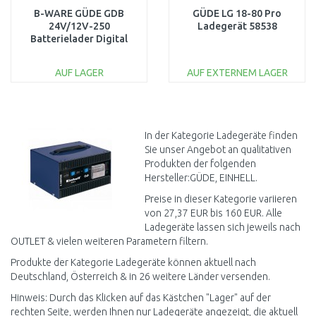
B-WARE GÜDE GDB
GÜDE LG 18-80 Pro
24V/12V-250
Ladegerät 58538
Batterielader Digital
85129 GETESTET
AUF LAGER
AUF EXTERNEM LAGER
IN DEN
IN DEN
WARENKORB
WARENKORB
Vergleichen
Vergleichen
In der Kategorie Ladegeräte finden
Sie unser Angebot an qualitativen
Produkten der folgenden
Hersteller:GÜDE, EINHELL.
Preise in dieser Kategorie variieren
von 27,37 EUR bis 160 EUR. Alle
Ladegeräte lassen sich jeweils nach
OUTLET & vielen weiteren Parametern filtern.
Produkte der Kategorie Ladegeräte können aktuell nach
Deutschland, Österreich & in 26 weitere Länder versenden.
Hinweis: Durch das Klicken auf das Kästchen "Lager" auf der
rechten Seite, werden Ihnen nur Ladegeräte angezeigt, die aktuell