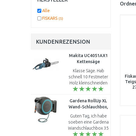
Ordnen
Alle
FISKARS
(5)
KUNDENREZENSION
Makita UC4051AX1
Kettensäge
Elektro,230V
Klasse Säge. Hab
(40cm/2000W)
Fiska
schnell 10 Festmeter
Schwertlänge
Teigs
Holz kleinschneiden
2
müssen und bin echt
begeistert wie gut
Gardena RollUp XL
das mit dieser Säge
Wand-Schlauchbox,
geklappt hat.
35m, Türkis, 18630-
Holzstärk..
Guten Tag, ich habe
20
soeben eine Gardena
Wandschlauchbox 35
mir. Bestellt, leider e-