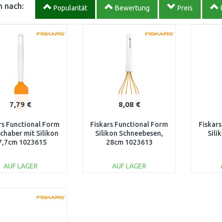
 nach:
Popularität
Bewertung
Preis
7,79 €
8,08 €
rs Functional Form
Fiskars Functional Form
Fiskar
chaber mit Silikon
Silikon Schneebesen,
Sili
7,7cm 1023615
28cm 1023613
AUF LAGER
AUF LAGER
IN DEN
IN DEN
WARENKORB
WARENKORB
W
Vergleichen
Vergleichen