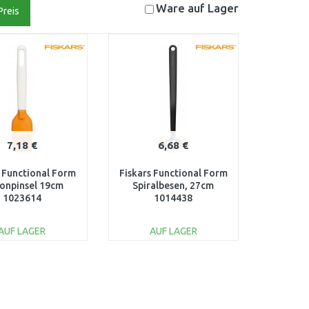
Ware auf
Lager
Preis
7,18 €
6,68 €
s Functional Form
Fiskars Functional Form
konpinsel 19cm
Spiralbesen, 27cm
1023614
1014438
AUF LAGER
AUF LAGER
IN DEN
IN DEN
ARENKORB
WARENKORB
Vergleichen
Vergleichen