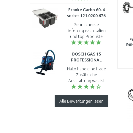
Mail falsch
Franke Garbo 60-4
geschrieben. Richtige
sorter 121.0200.676
e-Mail: Michael-rehe..
Sehr schnelle
lieferung nach italien
und top Produkte
F
dankeSchön ..
Rüh
BOSCH GAS 15
PROFESSIONAL
Universalstaubsauger
Hallo habe eine frage
06019E5000
Zusätzliche
Ausstattung was ist
dabei schlauch und
so weita Bosch gas
15 Danke Mfg ..
Alle Bewertungen lesen