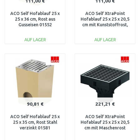
111,00 €
111,00 €
ACO Self Hofablauf 25 x
ACO Self XtraPoint
25 x 36 cm, Rost aus
Hofablauf 25 x 25 x 20,5
Gusseisen 01552
cm mit Kunststoffrost,
B125 319430
AUF LAGER
AUF LAGER
IN DEN
IN DEN
WARENKORB
WARENKORB
Vergleichen
Vergleichen
90,81 €
221,21 €
ACO Self Hofablauf 25 x
ACO Self XtraPoint
25 x 35 cm, Rost Stahl
Hofablauf 25 x 25 x 20,5
verzinkt 01581
cm mit Maschenrost
Stahl verzinkt, B125
319433