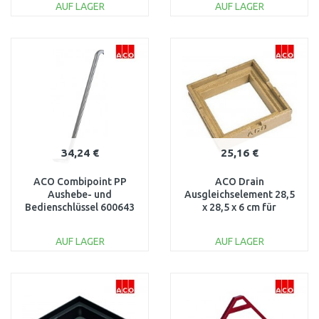
AUF LAGER
AUF LAGER
IN DEN
IN DEN
WARENKORB
WARENKORB
Vergleichen
Vergleichen
34,24 €
25,16 €
ACO Combipoint PP
ACO Drain
Aushebe- und
Ausgleichselement 28,5
Bedienschlüssel 600643
x 28,5 x 6 cm für
Hofablauf 02717
AUF LAGER
AUF LAGER
IN DEN
IN DEN
WARENKORB
WARENKORB
Vergleichen
Vergleichen