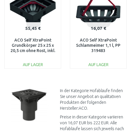
55,45 €
16,07 €
ACO Self XtraPoint
ACO Self XtraPoint
Grundkörper 25 x 25 x
Schlammeimer 1,1 l, PP
20,5 cm ohne Rost, inkl.
319483
Schlammeimer 319420
AUF LAGER
AUF LAGER
IN DEN
IN DEN
WARENKORB
WARENKORB
Vergleichen
Vergleichen
In der Kategorie Hofabläufe finden
Sie unser Angebot an qualitativen
Produkten der folgenden
Hersteller:ACO.
Preise in dieser Kategorie variieren
von 16,07 EUR bis 222 EUR. Alle
Hofabläufe lassen sich jeweils nach