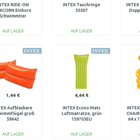
NTEX RIDE-ON
INTEX Tauchringe
INTEX 
ICORN Einhorn
55507
Dopp
Schwimmtier
blasbar 57561NP
AUF LAGER
AUF LAGER
IN DEN
IN DEN
WARENKORB
WARENKORB
W
Vergleichen
Vergleichen
bbbbbbbb..
1,44 €
4,44 €
TEX Aufblasbare
INTEX Econo Mats
INTEX
wimmflügel groß
Luftmatratze, grün
CHAIR 
59642
159703EU
64 x 
AUF LAGER
AUF LAGER