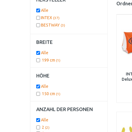
Ordnen
Alle
INTEX
(37)
BESTWAY
(3)
BREITE
Alle
199 cm
(1)
IN
HÖHE
Delu
Alle
150 cm
(1)
ANZAHL DER PERSONEN
Alle
2
(2)