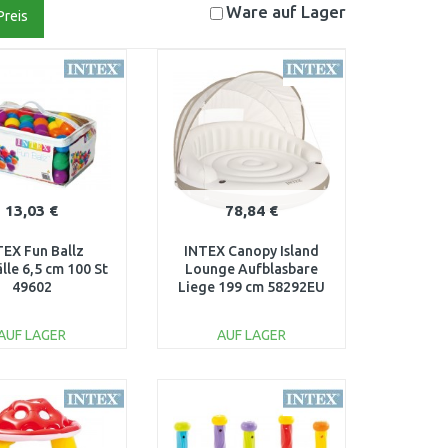
Ware auf
Lager
Preis
13,03 €
78,84 €
TEX Fun Ballz
INTEX Canopy Island
älle 6,5 cm 100 St
Lounge Aufblasbare
49602
Liege 199 cm 58292EU
AUF LAGER
AUF LAGER
IN DEN
IN DEN
ARENKORB
WARENKORB
Vergleichen
Vergleichen