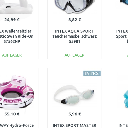
24,99 €
8,82 €
EX Wellenreittier
INTEX AQUA SPORT
INTEX
stic Swan Ride-On
Tauchermaske, schwarz
Sport
57562NP
55981
AUF LAGER
AUF LAGER
IN DEN
IN DEN
WARENKORB
WARENKORB
W
Vergleichen
Vergleichen
55,10 €
5,96 €
WAY Hydro-Force
INTEX SPORT MASTER
INTE