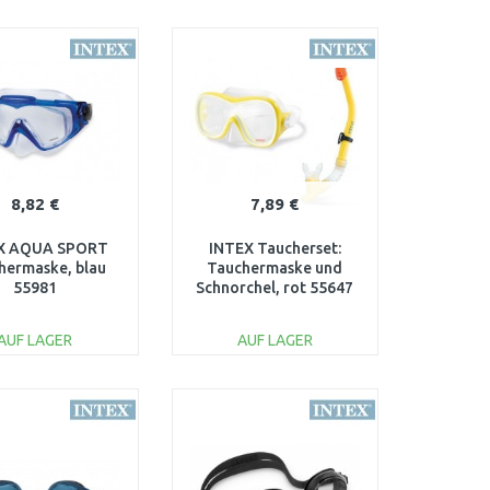
IN DEN
IN DEN
ARENKORB
WARENKORB
Vergleichen
Vergleichen
8,82 €
7,89 €
X AQUA SPORT
INTEX Taucherset:
hermaske, blau
Tauchermaske und
55981
Schnorchel, rot 55647
AUF LAGER
AUF LAGER
IN DEN
IN DEN
ARENKORB
WARENKORB
Vergleichen
Vergleichen