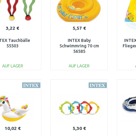
3,22 €
5,57 €
TEX Tauchbälle
INTEX Baby
INTEX
55503
Schwimmring 70 cm
Fliege
56585
AUF LAGER
AUF LAGER
IN DEN
IN DEN
WARENKORB
WARENKORB
W
Vergleichen
Vergleichen
10,02 €
5,30 €