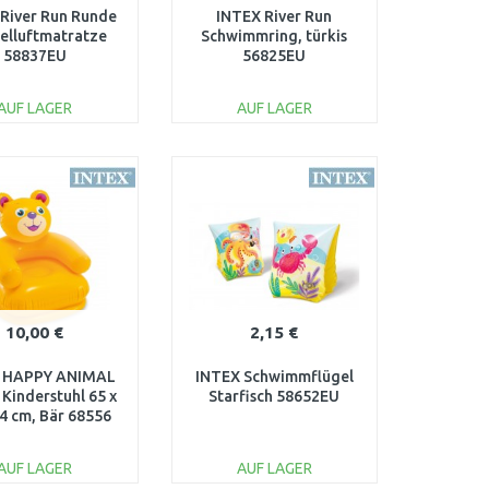
River Run Runde
INTEX River Run
elluftmatratze
Schwimmring, türkis
58837EU
56825EU
AUF LAGER
AUF LAGER
IN DEN
IN DEN
ARENKORB
WARENKORB
Vergleichen
Vergleichen
10,00 €
2,15 €
 HAPPY ANIMAL
INTEX Schwimmflügel
Kinderstuhl 65 x
Starfisch 58652EU
74 cm, Bär 68556
AUF LAGER
AUF LAGER