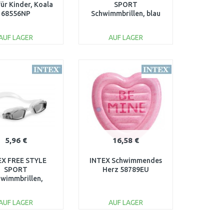
für Kinder, Koala
SPORT
68556NP
Schwimmbrillen, blau
55682
AUF LAGER
AUF LAGER
IN DEN
IN DEN
ARENKORB
WARENKORB
Vergleichen
Vergleichen
5,96 €
16,58 €
EX FREE STYLE
INTEX Schwimmendes
SPORT
Herz 58789EU
wimmbrillen,
hwarz 55682
AUF LAGER
AUF LAGER
IN DEN
IN DEN