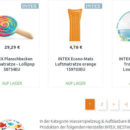
WARENKORB
WARENKORB
W
Vergleichen
Vergleichen
29,29 €
4,76 €
EX Planschbecken
INTEX Econo Mats
INTE
atratze - Lollipop
Luftmatratze orange
Tro
58754EU
159703EU
Lou
AUF LAGER
AUF LAGER
IN DEN
IN DEN
WARENKORB
WARENKORB
W
1
2
>
>|
Vergleichen
Vergleichen
In der Kategorie Wasserspielzeug & Aufblasbare 
Produkten der folgenden Hersteller:INTEX, BESTW