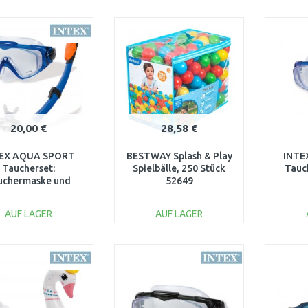
IN DEN
IN DEN
WARENKORB
WARENKORB
W
Vergleichen
Vergleichen
20,00 €
28,58 €
EX AQUA SPORT
BESTWAY Splash & Play
INTE
Taucherset:
Spielbälle, 250 Stück
Tauc
uchermaske und
52649
orchel, blau 55962
AUF LAGER
AUF LAGER
IN DEN
IN DEN
WARENKORB
WARENKORB
W
Vergleichen
Vergleichen