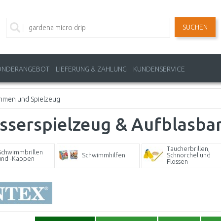
SUCHEN
ONDERANGEBOT
LIEFERUNG & ZAHLUNG
KUNDENSERVICE
mmen und Spielzeug
sserspielzeug & Aufblasba
Taucherbrillen,
Schwimmbrillen
Schwimmhilfen
Schnorchel und
und -Kappen
Flossen