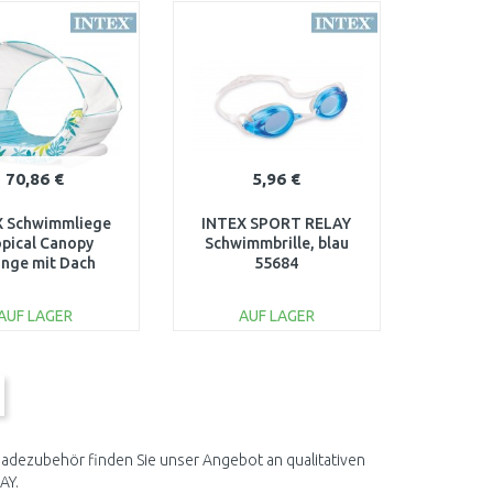
ARENKORB
WARENKORB
Vergleichen
Vergleichen
70,86 €
5,96 €
X Schwimmliege
INTEX SPORT RELAY
pical Canopy
Schwimmbrille, blau
nge mit Dach
55684
56294EU
AUF LAGER
AUF LAGER
IN DEN
IN DEN
ARENKORB
WARENKORB
Vergleichen
Vergleichen
Badezubehör finden Sie unser Angebot an qualitativen
AY.