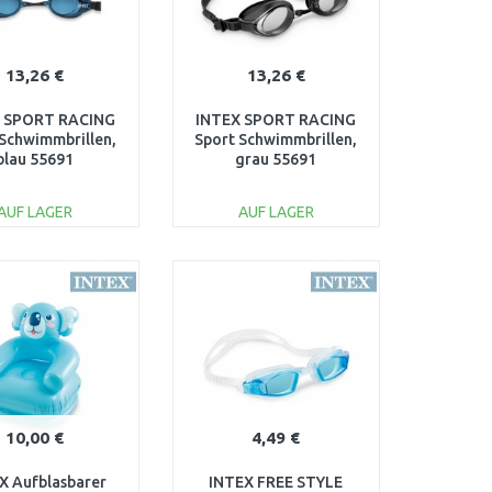
13,26 €
13,26 €
 SPORT RACING
INTEX SPORT RACING
 Schwimmbrillen,
Sport Schwimmbrillen,
blau 55691
grau 55691
AUF LAGER
AUF LAGER
IN DEN
IN DEN
ARENKORB
WARENKORB
Vergleichen
Vergleichen
10,00 €
4,49 €
X Aufblasbarer
INTEX FREE STYLE