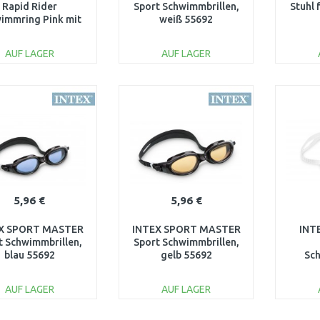
Rapid Rider
Sport Schwimmbrillen,
Stuhl 
immring Pink mit
weiß 55692
nlehne 122 x 48,5
cm 43953
AUF LAGER
AUF LAGER
IN DEN
IN DEN
WARENKORB
WARENKORB
W
Vergleichen
Vergleichen
5,96 €
5,96 €
X SPORT MASTER
INTEX SPORT MASTER
INT
t Schwimmbrillen,
Sport Schwimmbrillen,
blau 55692
gelb 55692
Sch
sc
AUF LAGER
AUF LAGER
IN DEN
IN DEN