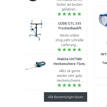
bisher am besten
gefahren...
GÜDE GTL 335
Trockenbaulift
18100
Beste online
shop,sehr schnelle
Lieferung...
INT
Makita UH7580
Ta
Heckenschere 75cm,
Schn
700W
Alles ok gerne
wieder sehr gute
Heckenscheere ..
Alle Bewertungen lesen