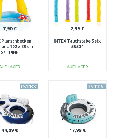
7,90 €
2,99 €
 Planschbecken
INTEX Tauchstäbe 5 stk
npilz 102 x 89 cm
55504
57114NP
AUF LAGER
AUF LAGER
IN DEN
IN DEN
ARENKORB
WARENKORB
Vergleichen
Vergleichen
44,09 €
17,99 €