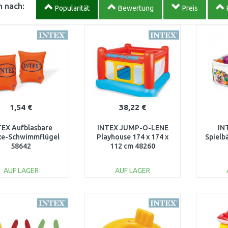
 nach:
Popularität
Bewertung
Preis
1,54 €
38,22 €
TEX Aufblasbare
INTEX JUMP-O-LENE
IN
xe-Schwimmflügel
Playhouse 174 x 174 x
Spielb
58642
112 cm 48260
AUF LAGER
AUF LAGER
IN DEN
IN DEN
WARENKORB
WARENKORB
W
Vergleichen
Vergleichen