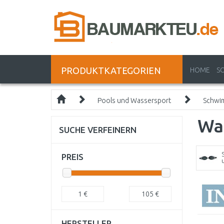
PRODUKTKATEGORIEN
HOME
S
Pools und Wassersport
Schwi
Wa
SUCHE VERFEINERN
PREIS
1
€
105
€
HERSTELLER