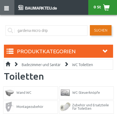
0 St
SUCHEN
PRODUKTKATEGORIEN
Badezimmer und Sanitär
WC Toiletten
Toiletten
Wand WC
WC-Steuerknöpfe
Zubehör und Ersatzteile
Montagezubehör
für Toiletten