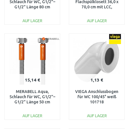
Schlauch für WC, G1/2"–
Flachspülklosett 36,0 x
G1/2" Länge 80 cm
70,0 cm mit LCC,
M0009
8209500000001
AUF LAGER
AUF LAGER
IN DEN
IN DEN
WARENKORB
WARENKORB
Vergleichen
Vergleichen
15,14 €
1,13 €
MERABELL Aqua,
VIEGA Anschlussbogen
Schlauch für WC, G1/2"–
für WC 100/45° weiß
G1/2" Länge 50 cm
101718
M0008
AUF LAGER
AUF LAGER
IN DEN
IN DEN