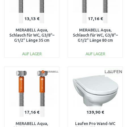
13,13 €
17,16 €
MERABELL Aqua,
MERABELL Aqua,
Schlauch für WC, G3/8"–
Schlauch für WC, G3/8"–
G1/2" Länge 35 cm
G1/2" Länge 80 cm
M0004
M0006
AUF LAGER
AUF LAGER
IN DEN
IN DEN
WARENKORB
WARENKORB
Vergleichen
Vergleichen
17,16 €
139,90 €
MERABELL Aqua,
Laufen Pro Wand-WC