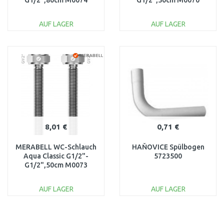
G1/2",80cm M0074
G1/2",50cm M0070
AUF LAGER
AUF LAGER
IN DEN
IN DEN
WARENKORB
WARENKORB
Vergleichen
Vergleichen
8,01 €
0,71 €
MERABELL WC-Schlauch
HAŇOVICE Spülbogen
Aqua Classic G1/2"-
5723500
G1/2",50cm M0073
AUF LAGER
AUF LAGER
IN DEN
IN DEN
WARENKORB
WARENKORB