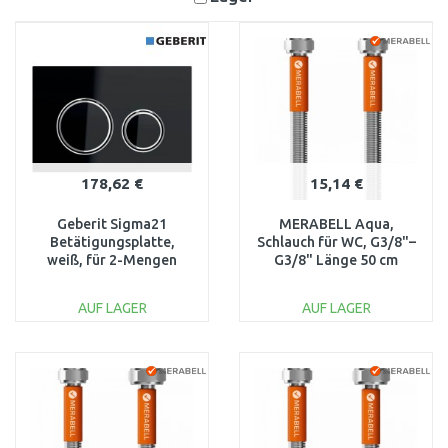
178,62 €
15,14 €
Geberit Sigma21
MERABELL Aqua,
Betätigungsplatte,
Schlauch für WC, G3/8"–
weiß, für 2-Mengen
G3/8" Länge 50 cm
Spülung, schwarz
M0002
115.884.SJ.1
AUF LAGER
AUF LAGER
IN DEN
IN DEN
WARENKORB
WARENKORB
Vergleichen
Vergleichen