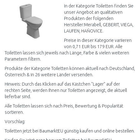
Vergleichen
Vergleichen
In der Kategorie Toiletten finden Sie
unser Angebot an qualitativen
Produkten der folgenden
Hersteller:Merabell, GEBERIT, VIEGA,
LAUFEN, HAŇOVICE.
Preise in dieser Kategorie variieren
von 0,71 EUR bis 179 EUR. Alle
Toiletten lassen sich jeweils nach Länge, Farbe & vielen weiteren
Parametern filtern.
Produkte der Kategorie Toiletten können aktuell nach Deutschland,
Österreich & in 26 weitere Länder versenden.
Hinweis: Durch das Klicken auf das Kästchen "Lager" auf der
rechten Seite, werden Ihnen nur Toiletten angezeigt, die aktuell
lieferbar sind.
Alle Toiletten lassen sich nach Preis, Bewertung & Popularität
sortieren.
Vorschlag:
Toiletten jetzt bei BaumarktEU günstig kaufen und online bestellen.