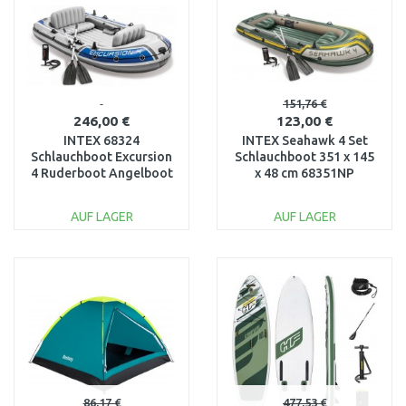
151,76 €
246,00 €
123,00 €
INTEX 68324
INTEX Seahawk 4 Set
Schlauchboot Excursion
Schlauchboot 351 x 145
4 Ruderboot Angelboot
x 48 cm 68351NP
+ Pumpe Paddel
AUF LAGER
AUF LAGER
IN DEN
IN DEN
WARENKORB
WARENKORB
Vergleichen
Vergleichen
86,17 €
477,53 €