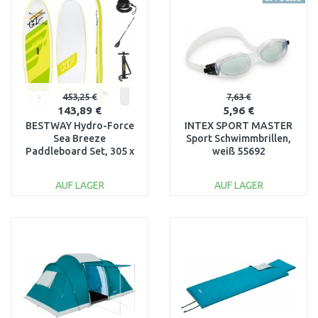
Vergleichen
Vergleichen
453,25 €
7,63 €
143,89 €
5,96 €
BESTWAY Hydro-Force
INTEX SPORT MASTER
Sea Breeze
Sport Schwimmbrillen,
Paddleboard Set, 305 x
weiß 55692
84 x 12 cm 65340
AUF LAGER
AUF LAGER
IN DEN
IN DEN
WARENKORB
WARENKORB
Vergleichen
Vergleichen