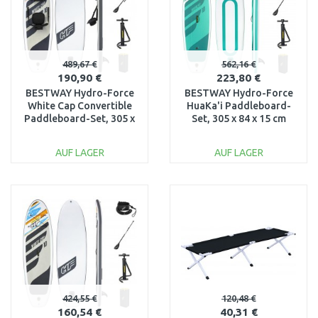
489,67 €
562,16 €
190,90 €
223,80 €
BESTWAY Hydro-Force
BESTWAY Hydro-Force
White Cap Convertible
HuaKa'i Paddleboard-
Paddleboard-Set, 305 x
Set, 305 x 84 x 15 cm
84 x 12 cm 65341
65346
AUF LAGER
AUF LAGER
IN DEN
IN DEN
WARENKORB
WARENKORB
Vergleichen
Vergleichen
424,55 €
120,48 €
160,54 €
40,31 €