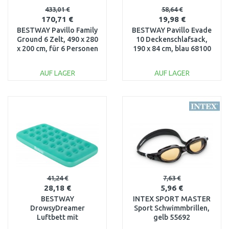
433,01 €
58,64 €
170,71 €
19,98 €
BESTWAY Pavillo Family
BESTWAY Pavillo Evade
Ground 6 Zelt, 490 x 280
10 Deckenschlafsack,
x 200 cm, für 6 Personen
190 x 84 cm, blau 68100
68094
AUF LAGER
AUF LAGER
IN DEN
IN DEN
WARENKORB
WARENKORB
Vergleichen
Vergleichen
41,24 €
7,63 €
28,18 €
5,96 €
BESTWAY
INTEX SPORT MASTER
DrowsyDreamer
Sport Schwimmbrillen,
Luftbett mit
gelb 55692
Handpumpe, 158 x 89 x