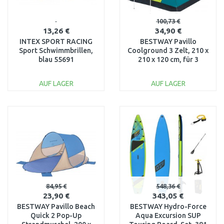
100,73 €
13,26 €
34,90 €
INTEX SPORT RACING
BESTWAY Pavillo
Sport Schwimmbrillen,
Coolground 3 Zelt, 210 x
blau 55691
210 x 120 cm, für 3
Personen 68088
AUF LAGER
AUF LAGER
IN DEN
IN DEN
WARENKORB
WARENKORB
Vergleichen
Vergleichen
84,95 €
548,36 €
23,90 €
343,05 €
BESTWAY Pavillo Beach
BESTWAY Hydro-Force
Quick 2 Pop-Up
Aqua Excursion SUP