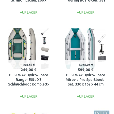
Strandmuschel, 200 x
Touring Board-Set, 381
120 x 90 cm 68107
x 79 x 15 cm 65373
AUF LAGER
AUF LAGER
IN DEN
IN DEN
WARENKORB
WARENKORB
Vergleichen
Vergleichen
404,68 €
1.068,06 €
249,00 €
599,00 €
BESTWAY Hydro-Force
BESTWAY Hydro-Force
Ranger Elite X3
Mirovia Pro Sportboot-
Schlauchboot Komplett-
Set, 330 x 162 x 44 cm
Set, 295 x 130 x 46 cm
65049
65160
AUF LAGER
AUF LAGER
IN DEN
IN DEN
WARENKORB
WARENKORB