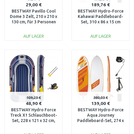
29,00 €
189,76 €
BESTWAY Pavillo Cool
BESTWAY Hydro-Force
Dome 3 Zelt, 210 x 210 x
Kahawai Paddleboard-
130 cm, für 3 Personen
Set, 310 x 86 x 15 cm
68085
65308
AUF LAGER
AUF LAGER
IN DEN
IN DEN
WARENKORB
WARENKORB
Vergleichen
Vergleichen
109,23 €
380,03 €
48,90 €
139,00 €
BESTWAY Hydro Force
BESTWAY Hydro-Force
Treck X1 Schlauchboot-
Aqua Journey
Set, 228 x 121 x 32 cm,
Paddleboard-Set, 274 x
für 2 Personen 61083
76 x 12 cm 65349