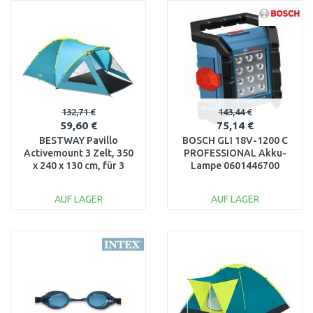
WARENKORB
WARENKORB
Vergleichen
Vergleichen
132,71 €
143,44 €
59,60 €
75,14 €
BESTWAY Pavillo
BOSCH GLI 18V-1200 C
Activemount 3 Zelt, 350
PROFESSIONAL Akku-
x 240 x 130 cm, für 3
Lampe 0601446700
Personen 68090
AUF LAGER
AUF LAGER
IN DEN
IN DEN
WARENKORB
WARENKORB
Vergleichen
Vergleichen