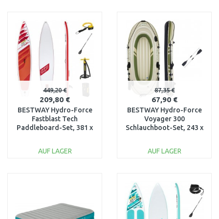
IN DEN
IN DEN
WARENKORB
WARENKORB
Vergleichen
Vergleichen
449,20 €
87,35 €
209,80 €
67,90 €
BESTWAY Hydro-Force
BESTWAY Hydro-Force
Fastblast Tech
Voyager 300
Paddleboard-Set, 381 x
Schlauchboot-Set, 243 x
76 x 15 cm 65343
102 x 31 cm 65051
AUF LAGER
AUF LAGER
IN DEN
IN DEN
WARENKORB
WARENKORB
Vergleichen
Vergleichen