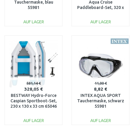
Tauchermaske, blau
Aqua Cruise
55981
Paddleboard-Set, 320 x
76 x 12 cm 65348
AUF LAGER
AUF LAGER
IN DEN
IN DEN
WARENKORB
WARENKORB
Vergleichen
Vergleichen
581,14 €
11,00 €
328,05 €
8,82 €
BESTWAY Hydro-Force
INTEX AQUA SPORT
Caspian Sportboot-Set,
Tauchermaske, schwarz
230 x 130 x 33 cm 65046
55981
AUF LAGER
AUF LAGER
IN DEN
IN DEN