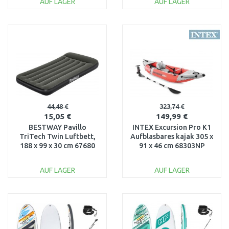
AUF LAGER
AUF LAGER
IN DEN
IN DEN
WARENKORB
WARENKORB
Vergleichen
Vergleichen
44,48 €
323,74 €
15,05 €
149,99 €
BESTWAY Pavillo
INTEX Excursion Pro K1
TriTech Twin Luftbett,
Aufblasbares kajak 305 x
188 x 99 x 30 cm 67680
91 x 46 cm 68303NP
AUF LAGER
AUF LAGER
IN DEN
IN DEN
WARENKORB
WARENKORB
Vergleichen
Vergleichen