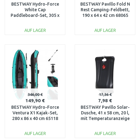
BESTWAY Hydro-Force
BESTWAY Pavillo Fold N
White Cap
Rest Camping-Feldbett,
Paddleboard-Set, 305 x
190 x 64 x 42 cm 68065
84 x 12 cm 65342
AUF LAGER
AUF LAGER
IN DEN
IN DEN
WARENKORB
WARENKORB
Vergleichen
Vergleichen
346,00 €
17,36 €
149,90 €
7,98 €
BESTWAY Hydro-Force
BESTWAY Pavillo Solar-
Ventura X1 Kajak-Set,
Dusche, 41 x 58 cm, 20 l,
280 x 86 x 40 cm 65118
mit Temperaturanzeige
58224
AUF LAGER
AUF LAGER