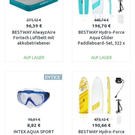
271,12 €
440,74 €
96,39 €
196,70 €
BESTWAY AlwayzAire
BESTWAY Hydro-Force
Fortech Luftbett mit
Aqua Glider
akkubetriebener
Paddleboard-Set, 322 x
Doppelpumpe 203 x 152
79 x 12 cm 65347
x 36cm 69078
AUF LAGER
AUF LAGER
IN DEN
IN DEN
WARENKORB
WARENKORB
Vergleichen
Vergleichen
10,01 €
473,12 €
8,82 €
190,66 €
INTEX AQUA SPORT
BESTWAY Hydro-Force