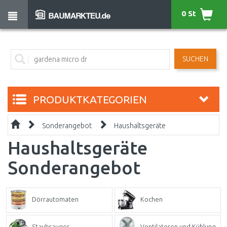
0 St
SUCHEN
PRODUKTKATEGORIEN
Sonderangebot
Haushaltsgeräte
Haushaltsgeräte
Sonderangebot
Dörrautomaten
Kochen
Staubsauger
Ventilatoren und Kühlung