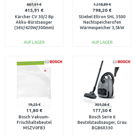
667,51 €
1.218,89 €
415,91 €
798,20 €
Kärcher CV 30/2 Bp
Stiebel Eltron SHL 3500
Akku-Bürstsauger
Nachtspeicherofen
(36V/420W/300mm)
Wärmespeicher 3,5kW
1.023-200.0
200304
AUF LAGER
AUF LAGER
IN DEN
IN DEN
WARENKORB
WARENKORB
Vergleichen
Vergleichen
19,23 €
301,26 €
11,80 €
177,50 €
Bosch Vakuum-
Bosch Serie 6
Frischhaltebeutel
Beutelstaubsauger, Grau
MSZV0FB3
BGB6X330