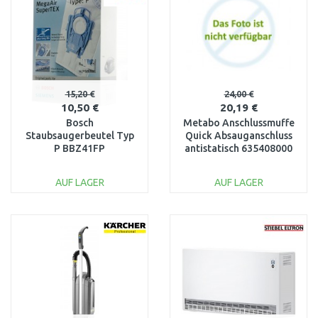
Vergleichen
Vergleichen
15,20 €
24,00 €
10,50 €
20,19 €
Bosch
Metabo Anschlussmuffe
Staubsaugerbeutel Typ
Quick Absauganschluss
P BBZ41FP
antistatisch 635408000
AUF LAGER
AUF LAGER
IN DEN
IN DEN
WARENKORB
WARENKORB
Vergleichen
Vergleichen