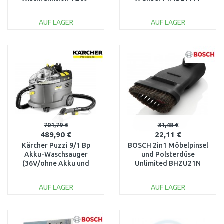
640.0
AUF LAGER
AUF LAGER
IN DEN
IN DEN
WARENKORB
WARENKORB
Vergleichen
Vergleichen
701,79 €
31,48 €
489,90 €
22,11 €
Kärcher Puzzi 9/1 Bp
BOSCH 2in1 Möbelpinsel
Akku-Waschsauger
und Polsterdüse
(36V/ohne Akku und
Unlimited BHZU21N
Ladegerät) 1.101-700.0
AUF LAGER
AUF LAGER
IN DEN
IN DEN
WARENKORB
WARENKORB