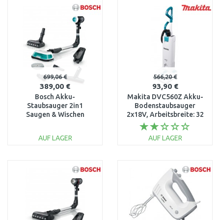
WARENKORB
WARENKORB
Vergleichen
Vergleichen
699,06 €
566,20 €
389,00 €
93,90 €
Bosch Akku-
Makita DVC560Z Akku-
Staubsauger 2in1
Bodenstaubsauger
Saugen & Wischen
2x18V, Arbeitsbreite: 32
Unlimited 7 ProHygienic
(ohne Akku, ohne
Aqua Weiß BCS71HYG1
Ladegerät)
AUF LAGER
AUF LAGER
IN DEN
IN DEN
WARENKORB
WARENKORB
Vergleichen
Vergleichen