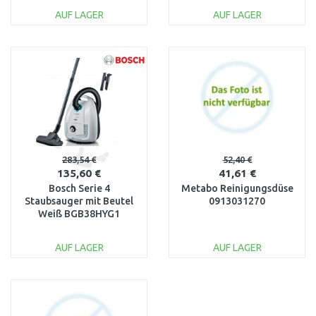
AUF LAGER
AUF LAGER
IN DEN
IN DEN
WARENKORB
WARENKORB
Vergleichen
Vergleichen
283,54 €
52,40 €
135,60 €
41,61 €
Bosch Serie 4
Metabo Reinigungsdüse
Staubsauger mit Beutel
0913031270
Weiß BGB38HYG1
AUF LAGER
AUF LAGER
IN DEN
IN DEN
WARENKORB
WARENKORB
Vergleichen
Vergleichen