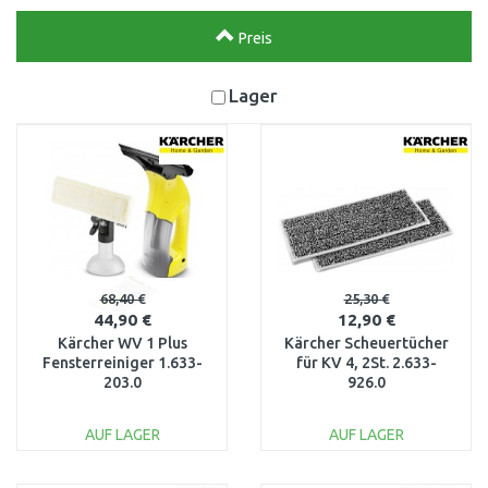
Preis
Lager
68,40 €
25,30 €
44,90 €
12,90 €
Kärcher WV 1 Plus
Kärcher Scheuertücher
Fensterreiniger 1.633-
für KV 4, 2St. 2.633-
203.0
926.0
AUF LAGER
AUF LAGER
IN DEN
IN DEN