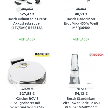
687,62 €
50,10 €
325,47 €
40,51 €
Bosch Unlimited 7 Grafit
Bosch Handrührer
Akkustaubsauger
ErgoMixx 450 W Weiß
(18V/3Ah) BBS712A
MFQ36400
AUF LAGER
AUF LAGER
IN DEN
IN DEN
WARENKORB
WARENKORB
Vergleichen
Vergleichen
524,96 €
78,72 €
327,58 €
54,13 €
Kärcher RCV 5
Bosch Standmixer
Saugroboter mit
VitaPower Serie | 2 450
Wischfunktion 1.269-
W Silber MMB2111T