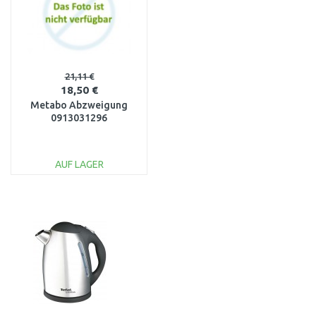
21,11 €
18,50 €
Metabo Abzweigung
0913031296
AUF LAGER
IN DEN
WARENKORB
Vergleichen