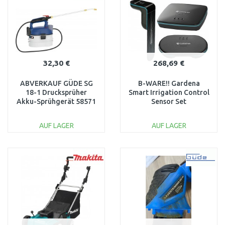
Vergleichen
Vergleichen
32,30 €
268,69 €
ABVERKAUF GÜDE SG
B-WARE!! Gardena
18-1 Drucksprüher
Smart Irrigation Control
Akku-Sprühgerät 58571
Sensor Set
NACH SERVICE
Bewässerungssteuerung
19210-20
AUF LAGER
AUF LAGER
IN DEN
IN DEN
WARENKORB
WARENKORB
Vergleichen
Vergleichen