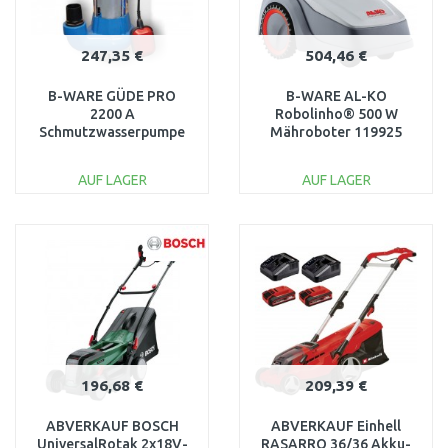
247,35 €
504,46 €
B-WARE GÜDE PRO
B-WARE AL-KO
2200 A
Robolinho® 500 W
Schmutzwasserpumpe
Mähroboter 119925
75805 NACH DEM
NACH DEM SERVICE
SERVICE, GEBRAUCHT
AUF LAGER
AUF LAGER
IN DEN
IN DEN
WARENKORB
WARENKORB
Vergleichen
Vergleichen
196,68 €
209,39 €
ABVERKAUF BOSCH
ABVERKAUF Einhell
UniversalRotak 2x18V-
RASARRO 36/36 Akku-