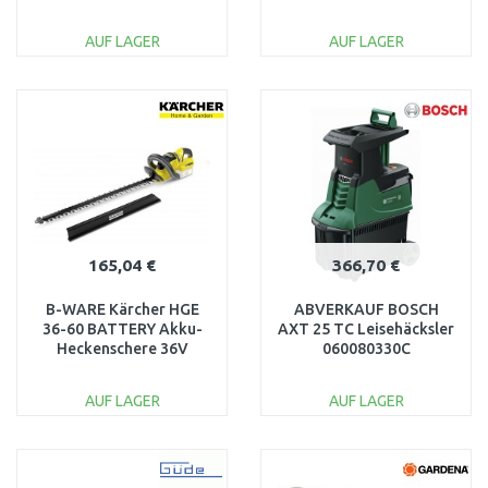
BESCHÄDIGT
Trinkwassererhitzer
2865898 NACH SERVICE
AUF LAGER
AUF LAGER
IN DEN
IN DEN
WARENKORB
WARENKORB
Vergleichen
Vergleichen
165,04 €
366,70 €
B-WARE Kärcher HGE
ABVERKAUF BOSCH
36-60 BATTERY Akku-
AXT 25 TC Leisehäcksler
Heckenschere 36V
060080330C
1.444-250.0
BESCHÄDIGT, ANDERE
BESCHÄDIGTE
KORBFARBE
AUF LAGER
AUF LAGER
VERPACKUNG
IN DEN
IN DEN
WARENKORB
WARENKORB