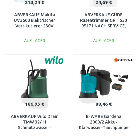
213,24 €
24,69 €
ABVERKAUF Makita
ABVERKAUF GÜDE
UV3600 Elektrischer
Rasentrimmer GRT 550
Vertikutierer 230V
95171 NACH SERVICE,
(1800W/36cm) NACH
GEBRAUCHT
SERVICE
AUF LAGER
AUF LAGER
IN DEN
IN DEN
WARENKORB
WARENKORB
Vergleichen
Vergleichen
186,93 €
88,46 €
ABVERKAUF Wilo Drain
B-WARE Gardena
TMW 32/11
2000/2 Akku-
Schmutzwasser-
Klarwasser-Tauchpumpe
Tauchmotorpumpe
(1x2,5 Ah/18V) P4A