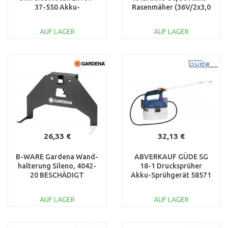
37-550 Akku-
Rasenmäher (36V/2x3,0
Rasenmäher,solo
Ah) 3413282 NACH
06008B9E01
SERVICE
AUF LAGER
AUF LAGER
BESCHÄDIGT
IN DEN
IN DEN
WARENKORB
WARENKORB
Vergleichen
Vergleichen
26,33 €
32,13 €
B-WARE Gardena Wand­
ABVERKAUF GÜDE SG
halterung Sileno, 4042-
18-1 Drucksprüher
20 BESCHÄDIGT
Akku-Sprühgerät 58571
GETESTET
AUF LAGER
AUF LAGER
IN DEN
IN DEN
WARENKORB
WARENKORB