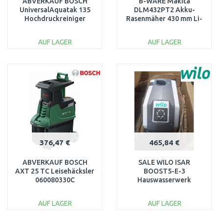
ABVERKAUF BOSCH
B-WARE Makita
UniversalAquatak 135
DLM432PT2 Akku-
Hochdruckreiniger
Rasenmäher 430 mm Li-
06008A7C00 NACH
ion LXT OHNE AKKU
SERVICE
UND LADEGERÄT
AUF LAGER
AUF LAGER
IN DEN
IN DEN
WARENKORB
WARENKORB
Vergleichen
Vergleichen
376,47 €
465,84 €
ABVERKAUF BOSCH
SALE WILO ISAR
AXT 25 TC Leisehäcksler
BOOST5-E-3
060080330C
Hauswasserwerk
BESCHÄDIGT
4243583 GEBRAUCHT,
GEWARTET
AUF LAGER
AUF LAGER
IN DEN
IN DEN