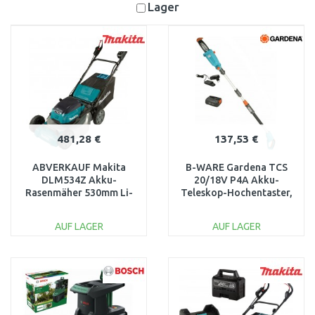
Lager
481,28 €
137,53 €
ABVERKAUF Makita
B-WARE Gardena TCS
DLM534Z Akku-
20/18V P4A Akku-
Rasenmäher 530mm Li-
Teleskop-Hochentaster,
ion LXT 2x18V ohne
14770-20
akku Z GEBRAUCHT
AUSVERPACKT
AUF LAGER
AUF LAGER
IN DEN
IN DEN
WARENKORB
WARENKORB
Vergleichen
Vergleichen