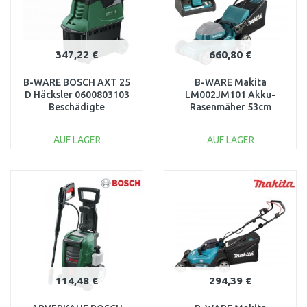
347,22 €
660,80 €
B-WARE BOSCH AXT 25
B-WARE Makita
D Häcksler 0600803103
LM002JM101 Akku-
Beschädigte
Rasenmäher 53cm
Verpackung!
(64V/1x4,0Ah)BESCHÄDIGTE
VERPACKUNG!
AUF LAGER
AUF LAGER
IN DEN
IN DEN
WARENKORB
WARENKORB
Vergleichen
Vergleichen
114,48 €
294,39 €