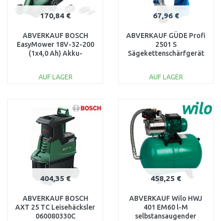
170,84 €
67,96 €
ABVERKAUF BOSCH
ABVERKAUF GÜDE Profi
EasyMower 18V-32-200
2501 S
(1x4,0 Ah) Akku-
Sägekettenschärfgerät
Rasenmäher
94129 NACH DEM
06008B9D00 NACH
SERVICE, OHNE
AUF LAGER
AUF LAGER
SERVICE
SCHEIBEN
IN DEN
IN DEN
WARENKORB
WARENKORB
Vergleichen
Vergleichen
404,35 €
458,25 €
ABVERKAUF BOSCH
ABVERKAUF Wilo HWJ
AXT 25 TC Leisehäcksler
401 EM60 l-M
060080330C
selbstansaugender