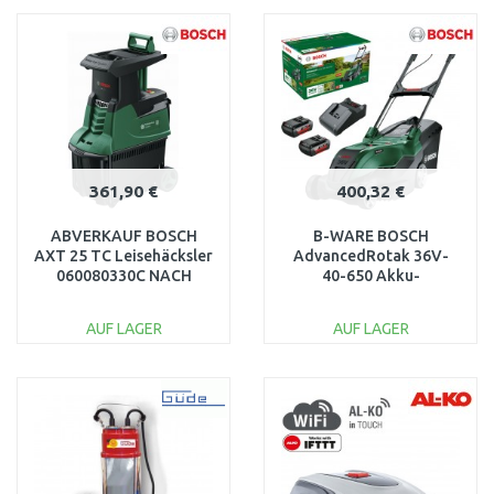
WARENKORB
WARENKORB
Vergleichen
Vergleichen
361,90 €
400,32 €
ABVERKAUF BOSCH
B-WARE BOSCH
AXT 25 TC Leisehäcksler
AdvancedRotak 36V-
060080330C NACH
40-650 Akku-
SERVICE
Rasenmäher, 2x2,0-Ah-
Akku, Ladegerät
AUF LAGER
AUF LAGER
06008B9F01
IN DEN
IN DEN
WARENKORB
WARENKORB
Vergleichen
Vergleichen