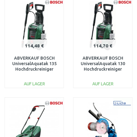
Vergleichen
Vergleichen
114,48 €
114,70 €
ABVERKAUF BOSCH
ABVERKAUF BOSCH
UniversalAquatak 135
UniversalAquatak 130
Hochdruckreiniger
Hochdruckreiniger
06008A7C00
06008A7B00 NACH
BESCHÄDIGTE
SERVICE
AUF LAGER
AUF LAGER
ABDECKUNG
IN DEN
IN DEN
WARENKORB
WARENKORB
Vergleichen
Vergleichen