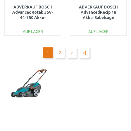
ABVERKAUF BOSCH
ABVERKAUF BOSCH
AdvancedRotak 36V-
AdvancedRecip 18
44-750 Akku-
Akku-Säbelsäge
Rasenmäher, 1 x 6,0-Ah-
06033B2403 1x
Akku 06008B9G03
GETESTET
AUF LAGER
AUF LAGER
IN DEN
IN DEN
WARENKORB
WARENKORB
1
2
>
>|
Vergleichen
Vergleichen