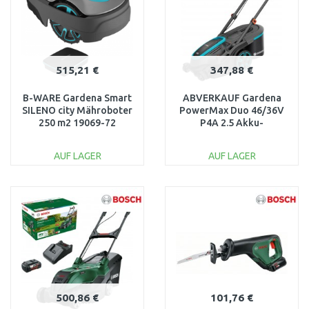
515,21 €
347,88 €
B-WARE Gardena Smart
ABVERKAUF Gardena
SILENO city Mähroboter
PowerMax Duo 46/36V
250 m2 19069-72
P4A 2.5 Akku-
AUSVERPACKT
Rasenmäher(2x2,5Ah)14646-
65
AUF LAGER
AUF LAGER
IN DEN
IN DEN
WARENKORB
WARENKORB
Vergleichen
Vergleichen
500,86 €
101,76 €