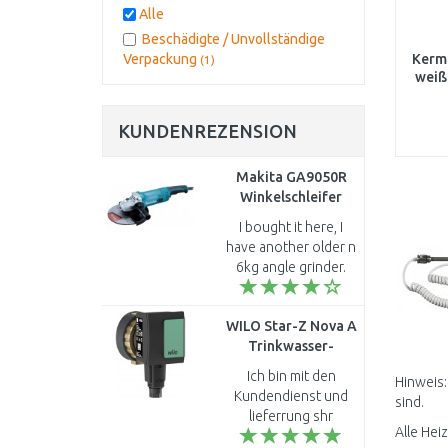
Alle
Beschädigte / Unvollständige
Verpackung
Kermi
(1)
weiß
KUNDENREZENSION
Makita GA9050R
Winkelschleifer
(2000W/230mm)
I bought it here, I
have another older n
6kg angle grinder.
This is for all kinds of
metal work This
WILO Star-Z Nova A
makita is quite light
Trinkwasser-
but feels good, ..
Zirkulationspumpe
Ich bin mit den
Hinweis:
1/2", 138 mm,
Kundendienst und
sind.
4132751 (4132761)
lieferrung shr
Alle Hei
zufrieden.Hat alles