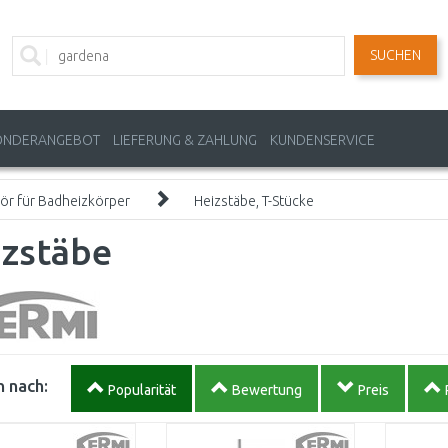
SUCHEN
ONDERANGEBOT
LIEFERUNG & ZAHLUNG
KUNDENSERVICE
ör für Badheizkörper
Heizstäbe, T-Stücke
izstäbe
 nach:
Popularität
Bewertung
Preis