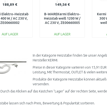
188,89 €
149,56 €
 Elektro-Heizstab
B-WAREKermi Elektro-
Kermi
 400 W / AC 230 V,
Heizstab weiß 1200 W /
300 
ZE00660002
AC 230 V, ZE00660005
wei
DER STECKVERBINDER
FEHLT
AUF LAGER
AUF LAGER
IN DEN
IN DEN
WARENKORB
WARENKORB
W
Vergleichen
Vergleichen
In der Kategorie Heizstäbe finden Sie unser Ange
Hersteller:KERMI.
Preise in dieser Kategorie variieren von 15,91 EUR 
Leistung, Mit Thermostat, OUTLET & vielen weitere
Produkte der Kategorie Heizstäbe können aktuell 
versenden.
 Durch das Klicken auf das Kästchen "Lager" auf der rechten Seite, werden
zstäbe lassen sich nach Preis, Bewertung & Popularität sortieren.