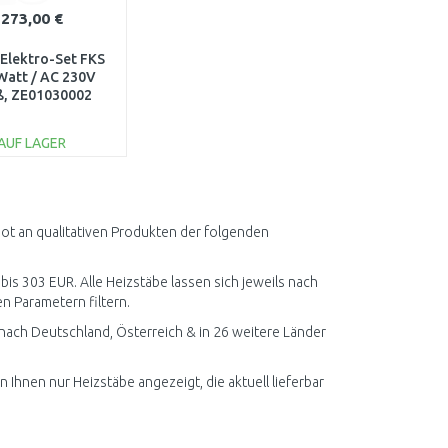
273,00 €
 Elektro-Set FKS
Watt / AC 230V
ß, ZE01030002
AUF LAGER
IN DEN
ARENKORB
Vergleichen
bot an qualitativen Produkten der folgenden
bis 303 EUR. Alle Heizstäbe lassen sich jeweils nach
n Parametern filtern.
nach Deutschland, Österreich & in 26 weitere Länder
 Ihnen nur Heizstäbe angezeigt, die aktuell lieferbar