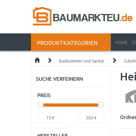
PRODUKTKATEGORIEN
HOME
S
Badezimmer und Sanitär
Zubeh
He
SUCHE VERFEINERN
PREIS
Ordnen
15
€
303
€
HERSTELLER