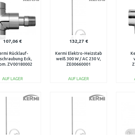
107,06 €
132,27 €
ermi Rücklauf-
Kermi Elektro-Heizstab
Ke
schraubung Eck,
weiß 300 W / AC 230 V,
om. ZV00180002
ZE00660001
Z
AUF LAGER
AUF LAGER
IN DEN
IN DEN
WARENKORB
WARENKORB
W
Vergleichen
Vergleichen