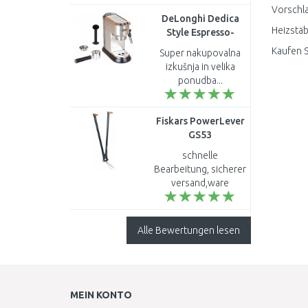
gut geklappt...
Vorschla
DeLonghi Dedica
Heizstäb
Style Espresso-
Maschine EC 685.M
Kaufen S
Super nakupovalna
izkušnja in velika
ponudba...
Fiskars PowerLever
GS53
Rasenkantenschere
schnelle
90cm Bypass
Bearbeitung, sicherer
(113710) 1001565
versand,ware
prima.gerne wieder..
Alle Bewertungen lesen
MEIN KONTO