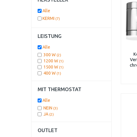
Alle
KERMI
(7)
LEISTUNG
Alle
K
300 W
(2)
Ver
1200 W
(1)
chr
1500 W
(1)
400 W
(1)
MIT THERMOSTAT
Alle
NEIN
(3)
JA
(2)
OUTLET