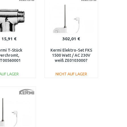
15,91 €
302,01 €
rmi T-Stück
Kermi Elektro-Set FKS
verchromt,
1500 Watt / AC 230V
T00560001
weiß ZE01030007
AUF LAGER
NICHT AUF LAGER
IN DEN
IN DEN
ARENKORB
WARENKORB
Vergleichen
Vergleichen