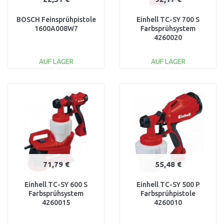
BOSCH Feinsprühpistole
Einhell TC-SY 700 S
1600A008W7
Farbsprühsystem
4260020
AUF LAGER
AUF LAGER
IN DEN
IN DEN
WARENKORB
WARENKORB
Vergleichen
Vergleichen
71,79 €
55,48 €
Einhell TC-SY 600 S
Einhell TC-SY 500 P
Farbsprühsystem
Farbsprühpistole
4260015
4260010