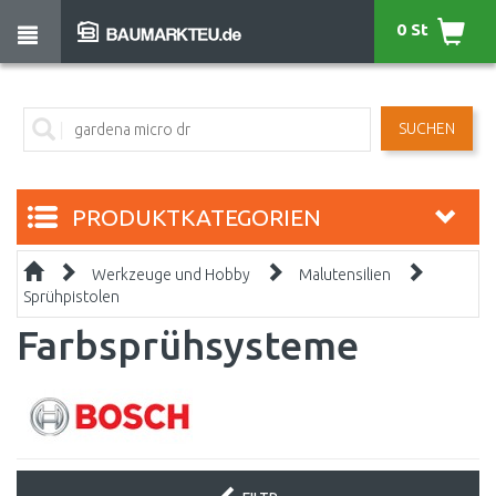
0 St
SUCHEN
PRODUKTKATEGORIEN
Werkzeuge und Hobby
Malutensilien
Sprühpistolen
Farbsprühsysteme