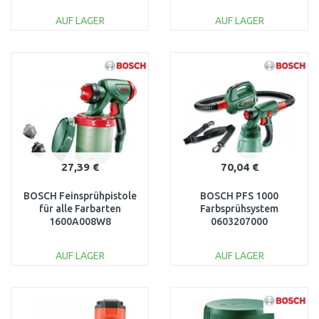
AUF LAGER
AUF LAGER
IN DEN
IN DEN
WARENKORB
WARENKORB
Vergleichen
Vergleichen
27,39 €
70,04 €
BOSCH Feinsprühpistole
BOSCH PFS 1000
für alle Farbarten
Farbsprühsystem
1600A008W8
0603207000
AUF LAGER
AUF LAGER
IN DEN
IN DEN
WARENKORB
WARENKORB
Vergleichen
Vergleichen