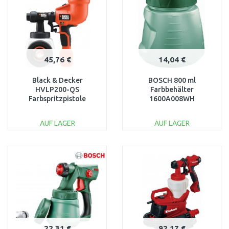
45,76 €
14,04 €
Black & Decker
BOSCH 800 ml
HVLP200-QS
Farbbehälter
Farbspritzpistole
1600A008WH
(400W/1200ml)
AUF LAGER
AUF LAGER
IN DEN
IN DEN
WARENKORB
WARENKORB
Vergleichen
Vergleichen
22,31 €
92,17 €